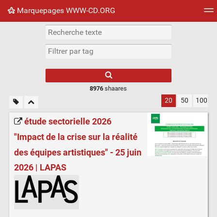
Marquepages WWW-CD.ORG
Nuage de tags
Mur d'images
Quotidien
Flux RS
8976
shaares
20
50
100
étude sectorielle 2026
"Impact de la crise sur la réalité
des équipes artistiques" - 25 juin
2026 | LAPAS