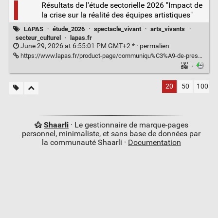
Résultats de l'étude sectorielle 2026 "Impact de
la crise sur la réalité des équipes artistiques"
LAPAS
·
étude_2026
·
spectacle_vivant
·
arts_vivants
·
secteur_culturel
·
lapas.fr
June 29, 2026 at 6:55:01 PM GMT+2 * ·
permalien
https://www.lapas.fr/product-page/communiqu%C3%A9-de-presse-etude-2026-25-juin-2026
·
20
50
100
Shaarli
· Le gestionnaire de marque-pages
personnel, minimaliste, et sans base de données par
la communauté Shaarli ·
Documentation