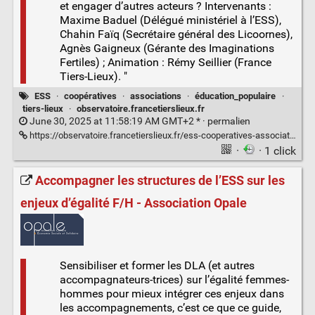
et engager d’autres acteurs ? Intervenants :
Maxime Baduel (Délégué ministériel à l’ESS),
Chahin Faïq (Secrétaire général des Licoornes),
Agnès Gaigneux (Gérante des Imaginations
Fertiles) ; Animation : Rémy Seillier (France
Tiers-Lieux). "
ESS
·
coopératives
·
associations
·
éducation_populaire
·
tiers-lieux
·
observatoire.francetierslieux.fr
June 30, 2025 at 11:58:19 AM GMT+2 * ·
permalien
https://observatoire.francetierslieux.fr/ess-cooperatives-associations-education-populaire-tiers-lieux-quelles-alliances/
·
· 1 click
Accompagner les structures de l’ESS sur les
enjeux d’égalité F/H - Association Opale
Sensibiliser et former les DLA (et autres
accompagnateurs-trices) sur l’égalité femmes-
hommes pour mieux intégrer ces enjeux dans
les accompagnements, c’est ce que ce guide,