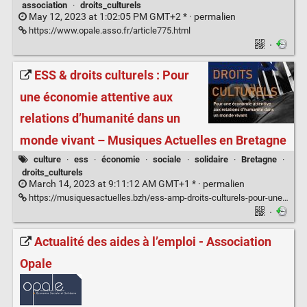
association
·
droits_culturels
May 12, 2023 at 1:02:05 PM GMT+2 * ·
permalien
https://www.opale.asso.fr/article775.html
·
ESS & droits culturels : Pour
une économie attentive aux
relations d’humanité dans un
monde vivant – Musiques Actuelles en Bretagne
culture
·
ess
·
économie
·
sociale
·
solidaire
·
Bretagne
·
droits_culturels
March 14, 2023 at 9:11:12 AM GMT+1 * ·
permalien
https://musiquesactuelles.bzh/ess-amp-droits-culturels-pour-une-economie-attentive-aux-relations-dhumanite-dans-un-monde-vivant/
·
Actualité des aides à l’emploi - Association
Opale