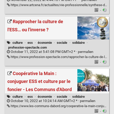
https://www.artcena.fr/actualites/vie-professionnelle/synthese-des-ateliers-des-5e-rencontres-culture-et-ess
·
Rapprocher la culture de
l'ESS… ou l'inverse ?
culture
·
ess
·
économie
·
sociale
·
solidaire
·
profession-spectacle.com
October 11, 2022 at 5:41:08 PM GMT+2 * ·
permalien
https://www.profession-spectacle.com/rapprocher-la-culture-de-less-ou-linverse/
·
Coopérative la Main :
conjuguer ESS et culture par le
foncier - Les Communs d'Abord
culture
·
ess
·
économie
·
sociale
·
solidaire
October 10, 2022 at 10:24:14 AM GMT+2 * ·
permalien
https://www.les-communs-dabord.org/cooperative-la-main-conjuguer-ess-et-culture-par-le-foncier/
·