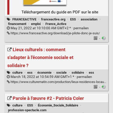
Téléchargement du guide en PDF sur le site
FRANCEACTIVE
·
franceactive.org
·
ESS
·
association
·
financement
·
emploi
·
France_Active
May 21, 2022 at 10:10:00 AM GMT+2 * ·
permalien
https://www.franceactive.org/download/je-pilote-donc-je-suis/
·
Lieux culturels : comment
s'adapter à l'économie sociale et
solidaire ?
culture
·
ess
·
économie
·
sociale
·
solidaire
·
ess
March 18, 2022 at 10:54:59 AM GMT+1 * ·
permalien
https://www.culturematin.com/production/lieux-residences-locaux-repetition/pratiques/ess-quels-enjeux-pour-les-structures-culturelles.html
·
Parole à l'œuvre #2 - Patricia Coler
culture
·
ESS
·
Économie_Sociale_Solidaire
·
profession-spectacle.com