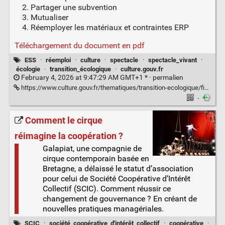
Partager une subvention
Mutualiser
Réemployer les matériaux et contraintes ERP
Téléchargement du document en pdf
ESS
·
réemploi
·
culture
·
spectacle
·
spectacle_vivant
·
écologie
·
transition_écologique
·
culture.gouv.fr
February 4, 2026 at 9:47:29 AM GMT+1 * ·
permalien
https://www.culture.gouv.fr/thematiques/transition-ecologique/fiches-juridiques-facilitant-l-inscription-des-activites-culturelles-dans-l-economie-circulaire
·
Comment le cirque
réimagine la coopération ?
Galapiat, une compagnie de
cirque contemporain basée en
Bretagne, a délaissé le statut d’association
pour celui de Société Coopérative d’Intérêt
Collectif (SCIC). Comment réussir ce
changement de gouvernance ? En créant de
nouvelles pratiques managériales.
SCIC
·
société_coopérative_d'intérêt_collectif
·
coopérative
·