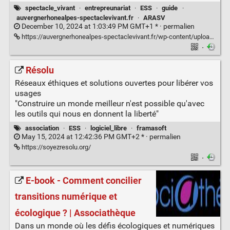
spectacle_vivant
·
entrepreunariat
·
ESS
·
guide
·
auvergnerhonealpes-spectaclevivant.fr
·
ARASV
December 10, 2024 at 1:03:49 PM GMT+1 * ·
permalien
https://auvergnerhonealpes-spectaclevivant.fr/wp-content/uploads/2024/12/Fiche-pas-a-Pas-Statuts-collectifs-Decembre-2024.pdf
·
Résolu
Réseaux éthiques et solutions ouvertes pour libérer vos
usages
"Construire un monde meilleur n'est possible qu'avec
les outils qui nous en donnent la liberté"
association
·
ESS
·
logiciel_libre
·
framasoft
May 15, 2024 at 12:42:36 PM GMT+2 * ·
permalien
https://soyezresolu.org/
·
E-book - Comment concilier
transitions numérique et
écologique ? | Associathèque
Dans un monde où les défis écologiques et numériques