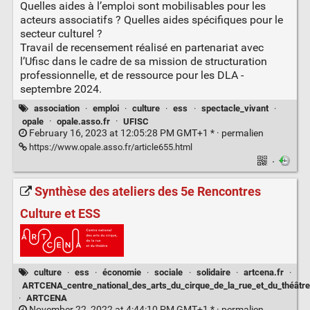
Quelles aides à l’emploi sont mobilisables pour les
acteurs associatifs ? Quelles aides spécifiques pour le
secteur culturel ?
Travail de recensement réalisé en partenariat avec
l’Ufisc dans le cadre de sa mission de structuration
professionnelle, et de ressource pour les DLA -
septembre 2024.
association
·
emploi
·
culture
·
ess
·
spectacle_vivant
·
opale
·
opale.asso.fr
·
UFISC
February 16, 2023 at 12:05:28 PM GMT+1 * ·
permalien
https://www.opale.asso.fr/article655.html
·
Synthèse des ateliers des 5e Rencontres
Culture et ESS
culture
·
ess
·
économie
·
sociale
·
solidaire
·
artcena.fr
·
ARTCENA_centre_national_des_arts_du_cirque_de_la_rue_et_du_théâtre
·
ARTCENA
November 22, 2022 at 4:44:10 PM GMT+1 * ·
permalien