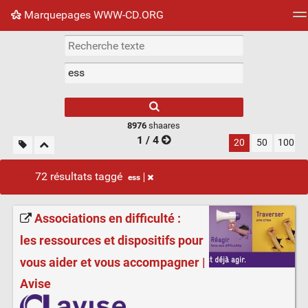
Marquepages WWW-CD.ORG
Nuage de tags
Mur d'images
Quotidien
Flux RS
8976
shaares
1 / 4
20
50
100
72 résultats taggé
ess
Associations en difficulté :
les ressources et dispositifs pour
vous aider et vous accompagner |
Avise