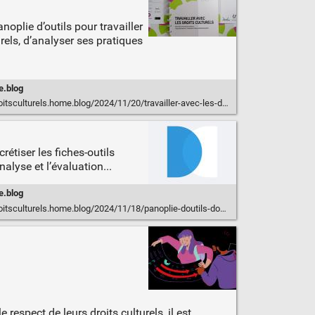
oplie d’outils pour travailler
rels, d’analyser ses pratiques
e.blog
024/11/20/travailler-avec-les-droits-culturels-panoplie-doutils-facilitant-lappropriation-lanalyse-et-la-problematisation/
rétiser les fiches-outils
nalyse et l’évaluation...
e.blog
ulturels.home.blog/2024/11/18/panoplie-doutils-documents-a-imprimer/
 respect de leurs droits culturels, il est