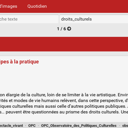
d'images
Quotidien
1 / 6
ipes à la pratique
n élargie de la culture, loin de se limiter à la vie artistique. En
ités et modes de vie humains relèvent, dans cette perspective, 
iques culturelles mais aussi celle d’autres politiques publiques.
 peuvent être questionnées au prisme des droits culturels. Un
ectacle_vivant
·
OPC
·
OPC_Observatoire_des_Politiques_Culturelles
·
obs