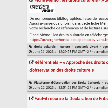
Fiche Mémo : les droits culturels - 
De nombreuses bibliographies, listes de ressour
Aussi avons-nous choisi, dans cette fiche Mémo
votre recherche de références et de lectures sur 
Fiche Mémo : les droits culturels en télécharg
https://auvergnerhonealpes-spectaclevivant.
droits_culturels
·
culture
·
spectacle_vivant
·
age
June 26, 2023 at 12:29:58 PM GMT+2 * ·
permalie
Référentiels – « Approche des droits 
d'observation des droits culturels
Plateforme_d'Observation_des_Droits_Culturels
·
cu
June 22, 2023 at 12:51:52 PM GMT+2 * ·
permalie
Faut-il réécrire la Déclaration de Fr