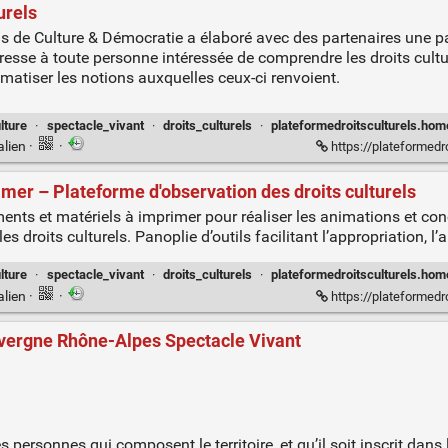
urels
s de Culture & Démocratie a élaboré avec des partenaires une pan
adresse à toute personne intéressée de comprendre les droits cultu
ématiser les notions auxquelles ceux-ci renvoient.
lture
·
spectacle_vivant
·
droits_culturels
·
plateformedroitsculturels.hom
alien
·
·
https://plateformedroitsculturels.home.blog/2
mer – Plateforme d'observation des droits culturels
ents et matériels à imprimer pour réaliser les animations et conc
s droits culturels. Panoplie d’outils facilitant l’appropriation, l’a
lture
·
spectacle_vivant
·
droits_culturels
·
plateformedroitsculturels.hom
alien
·
·
https://plateformedroitsc
Auvergne Rhône-Alpes Spectacle Vivant
 personnes qui composent le territoire, et qu’il soit inscrit dans le