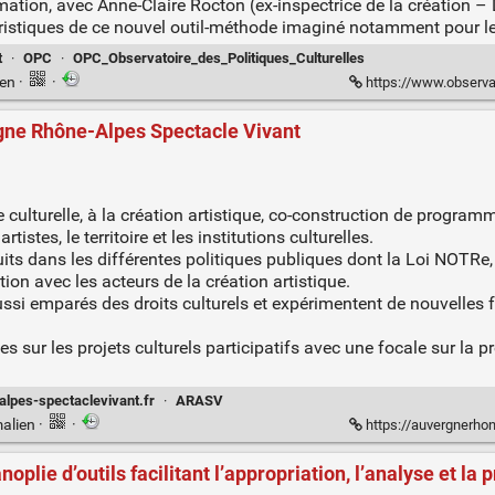
mation, avec Anne-Claire Rocton (ex-inspectrice de la création – 
téristiques de ce nouvel outil-méthode imaginé notamment pour les
t
·
OPC
·
OPC_Observatoire_des_Politiques_Culturelles
ien
·
·
https://www.observatoire-cult
ergne Rhône-Alpes Spectacle Vivant
que culturelle, à la création artistique, co-construction de progr
tistes, le territoire et les institutions culturelles.
uits dans les différentes politiques publiques dont la Loi NOTRe, Lo
ion avec les acteurs de la création artistique.
ussi emparés des droits culturels et expérimentent de nouvelles 
s sur les projets culturels participatifs avec une focale sur la 
lpes-spectaclevivant.fr
·
ARASV
alien
·
·
https://auvergnerhonealp
anoplie d’outils facilitant l’appropriation, l’analyse et la