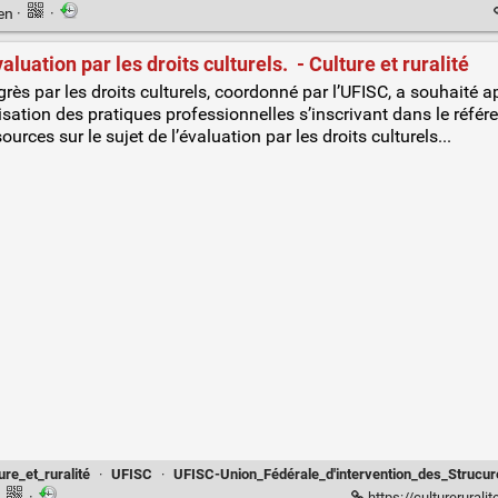
ien
·
·
aluation par les droits culturels. ​ - Culture et ruralité
rès par les droits culturels, coordonné par l’UFISC, a souhaité a
sation des pratiques professionnelles s’inscrivant dans le référen
rces sur le sujet de l’évaluation ​par les droits culturels...
ure_et_ruralité
·
UFISC
·
UFISC-Union_Fédérale_d'intervention_des_Strucur
·
·
https://cultureruralite.fr/