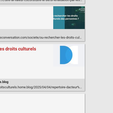
rsation.com/societe/ou-rechercher-les-droits-culturels-des-personnes/
es droits culturels
e.blog
home.blog/2025/04/04/repertoire-dacteur%C2%B7ices-et-initiatives-autour-des-droits-culturels/