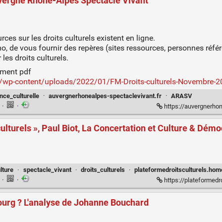
Auvergne Rhône-Alpes Spectacle Vivant
ces sur les droits culturels existent en ligne.
, de vous fournir des repères (sites ressources, personnes réfé
les droits culturels.
ement pdf
fr/wp-content/uploads/2022/01/FM-Droits-culturels-Novembre-2
nce_culturelle
·
auvergnerhonealpes-spectaclevivant.fr
·
ARASV
n
·
·
https://auvergnerhone
culturels », Paul Biot, La Concertation et Culture & Dém
lture
·
spectacle_vivant
·
droits_culturels
·
plateformedroitsculturels.hom
n
·
·
https://plateformedroitsculturels.home.b
ibourg ? L'analyse de Johanne Bouchard