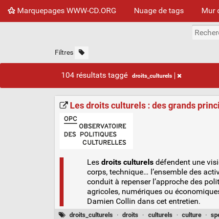
Marquepages WWW-CD.ORG
Nuage de tags
Mur 
Filtres
104 résultats taggé
droits_culturels
Les droits culturels : des grands princ
Les
droits culturels
défendent une visio
corps, technique… l’ensemble des activ
conduit à repenser l’approche des polit
agricoles, numériques ou économiques…
Damien Collin dans cet entretien.
droits_culturels
·
droits
·
culturels
·
culture
·
sp