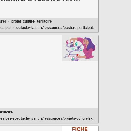
urel
·
projet_culturel_territoire
s-spectaclevivant.fr/ressources/posture-participative-et-cooperative/
erritoire
aclevivant.fr/ressources/projets-culturels-de-territoire-de-la-conception-a-lanimation/