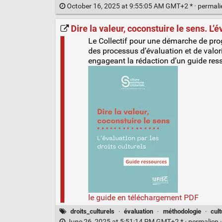
October 16, 2025 at 9:55:05 AM GMT+2 * ·
permal
Dire la valeur, coconstuire le sens. L’év
Le Collectif pour une démarche de prog
des processus d’évaluation et de valori
engageant la rédaction d’un guide ressou
le guide en téléchargement PDF
droits_culturels
·
évaluation
·
méthodologie
·
cult
June 26, 2025 at 5:51:14 PM GMT+2 * ·
permalien