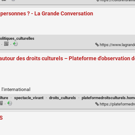
s personnes ? - La Grande Conversation
olitiques_culturelles
n
·
·
https://www.lagrandeconve
 autour des droits culturels – Plateforme d'observation d
l'international
lture
·
spectacle_vivant
·
droits_culturels
·
plateformedroitsculturels.hom
·
https://plateformedroitsculturels.
S