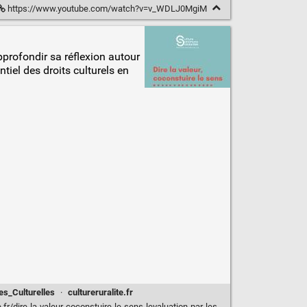
https://www.youtube.com/watch?v=v_WDLJ0MgiM
pprofondir sa réflexion autour
tiel des droits culturels en
es_Culturelles
·
cultureruralite.fr
dire-la-valeur-coconstuire-le-sens-levaluation-par-les-droits-culturels/