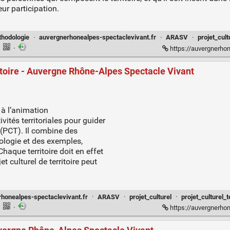
eur participation.
hodologie
·
auvergnerhonealpes-spectaclevivant.fr
·
ARASV
·
projet_cult
·
·
https://auvergnerhonealpe
rritoire - Auvergne Rhône-Alpes Spectacle Vivant
n à l’animation
vités territoriales pour guider
e (PCT). Il combine des
ologie et des exemples,
aque territoire doit en effet
t culturel de territoire peut
honealpes-spectaclevivant.fr
·
ARASV
·
projet_culturel
·
projet_culturel_t
·
·
https://auvergnerhonealpes-spect