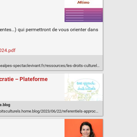
rentes…) qui permettront de vous orienter dans
024.pdf
alpes-spectaclevivant.fr/ressources/les-droits-culturels-3/
ocratie – Plateforme
e.blog
log/2023/06/22/referentiels-approche-des-droits-culturels-paul-biot-la-concertation-et-culture-democratie/