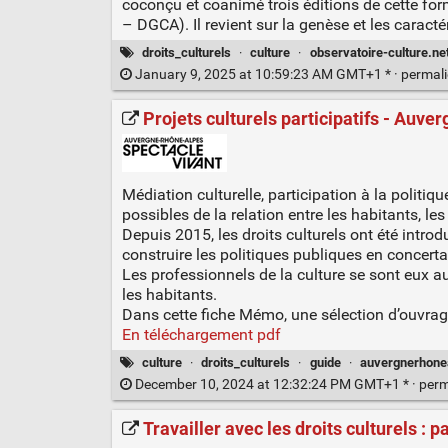
coconçu et coanimé trois éditions de cette for
– DGCA). Il revient sur la genèse et les carac
droits_culturels
·
culture
·
observatoire-culture.ne
January 9, 2025 at 10:59:23 AM GMT+1 * ·
permal
Projets culturels participatifs - Auv
Médiation culturelle, participation à la politi
possibles de la relation entre les habitants, les ar
Depuis 2015, les droits culturels ont été introd
construire les politiques publiques en concertat
Les professionnels de la culture se sont eux a
les habitants.
Dans cette fiche Mémo, une sélection d’ouvrage
En téléchargement pdf
culture
·
droits_culturels
·
guide
·
auvergnerhonea
December 10, 2024 at 12:32:24 PM GMT+1 * ·
perm
Travailler avec les droits culturels : p