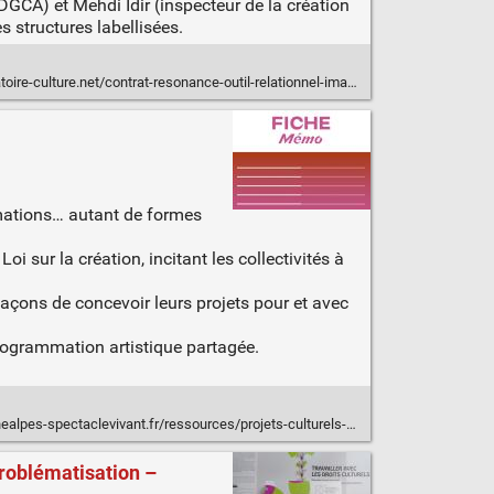
DGCA) et Mehdi Idir (inspecteur de la création
 structures labellisées.
ure.net/contrat-resonance-outil-relationnel-imaginer-piloter-lieux-culturels/
ammations… autant de formes
i sur la création, incitant les collectivités à
façons de concevoir leurs projets pour et avec
programmation artistique partagée.
es-spectaclevivant.fr/ressources/projets-culturels-participatifs/
 problématisation –