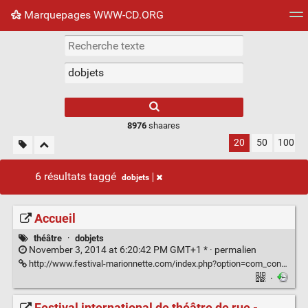
Marquepages WWW-CD.ORG
Nuage de tags
Mur d'images
Quotidien
Flux RS
8976
shaares
20
50
100
6 résultats taggé
dobjets
Accueil
théâtre
·
dobjets
November 3, 2014 at 6:20:42 PM GMT+1 * ·
permalien
http://www.festival-marionnette.com/index.php?option=com_content&view=article&id=71&Itemid=2
·