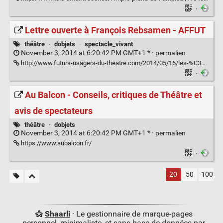
·
Lettre ouverte à François Rebsamen - AFFUT
théâtre
·
dobjets
·
spectacle_vivant
November 3, 2014 at 6:20:42 PM GMT+1 * ·
permalien
http://www.futurs-usagers-du-theatre.com/2014/05/16/les-%C3%A9tudiants-%C3%A9crivent-%C3%A0-fran%C3%A7ois-rebsamen/
·
Au Balcon - Conseils, critiques de Théâtre et
avis de spectateurs
théâtre
·
dobjets
November 3, 2014 at 6:20:42 PM GMT+1 * ·
permalien
https://www.aubalcon.fr/
·
20
50
100
Shaarli
· Le gestionnaire de marque-pages
personnel, minimaliste, et sans base de données par