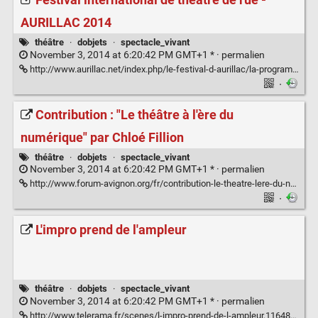
Festival international de théâtre de rue -
AURILLAC 2014
théâtre
·
dobjets
·
spectacle_vivant
November 3, 2014 at 6:20:42 PM GMT+1 * ·
permalien
http://www.aurillac.net/index.php/le-festival-d-aurillac/la-programmation
·
Contribution : "Le théâtre à l'ère du
numérique" par Chloé Fillion
théâtre
·
dobjets
·
spectacle_vivant
November 3, 2014 at 6:20:42 PM GMT+1 * ·
permalien
http://www.forum-avignon.org/fr/contribution-le-theatre-lere-du-numerique-par-chloe-fillion
·
L'impro prend de l'ampleur
théâtre
·
dobjets
·
spectacle_vivant
November 3, 2014 at 6:20:42 PM GMT+1 * ·
permalien
http://www.telerama.fr/scenes/l-impro-prend-de-l-ampleur,116487.php