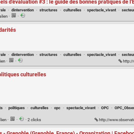
iels d'évaluation #3 : le guide des bonnes pratiques de l
rale
·
dintervention
·
structures
·
culturelles
·
spectacle_vivant
·
secteur
alien
·
·
darités
rale
·
dintervention
·
structures
·
culturelles
·
spectacle_vivant
·
secteur
ien
·
·
http:/
litiques culturelles
ts
·
politiques
·
culturelles
·
opc
·
spectacle_vivant
·
OPC
·
OPC_Observ
lien
·
·
· 2 clicks
http://www.observatoire-culture.
es - Grenoble (Grenoble, France) - Organization | Facebo