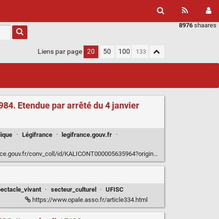
8976
shaares
Liens par page
20
50
100
1984. Etendue par arrêté du 4 janvier
dique
·
Légifrance
·
legifrance.gouv.fr
·
n=list&facetteEtat=VIGUEUR&facetteEtat=VIGUEUR_ETEN&facetteEtat=VIGUEUR_NON_ETEN&facetteTexteBase=TEXTE_BASE&idcc_suggest=1285&page=1&pageSize=50&sortValue=DATE_UPDATE&tab_selection=all
ectacle_vivant
·
secteur_culturel
·
UFISC
https://www.opale.asso.fr/article334.html