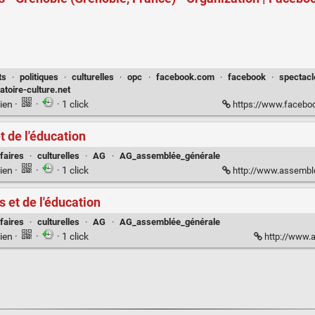
ts
·
politiques
·
culturelles
·
opc
·
facebook.com
·
facebook
·
spectacl
atoire-culture.net
ien
·
·
· 1 click
https://www.facebook.com/pa
t de l'éducation
faires
·
culturelles
·
AG
·
AG_assemblée_générale
ien
·
·
· 1 click
http://www.assemblee-nation
 et de l'éducation
faires
·
culturelles
·
AG
·
AG_assemblée_générale
ien
·
·
· 1 click
http://www.