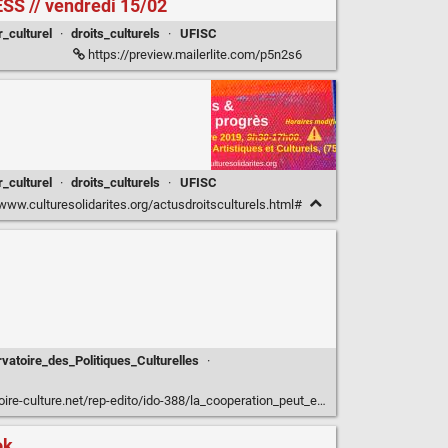
'ESS // vendredi 15/02
_culturel
·
droits_culturels
·
UFISC
https://preview.mailerlite.com/p5n2s6
_culturel
·
droits_culturels
·
UFISC
/www.culturesolidarites.org/actusdroitsculturels.html#
atoire_des_Politiques_Culturelles
·
net/rep-edito/ido-388/la_cooperation_peut_elle_sauver_les_politiques_culturelles.html
ok