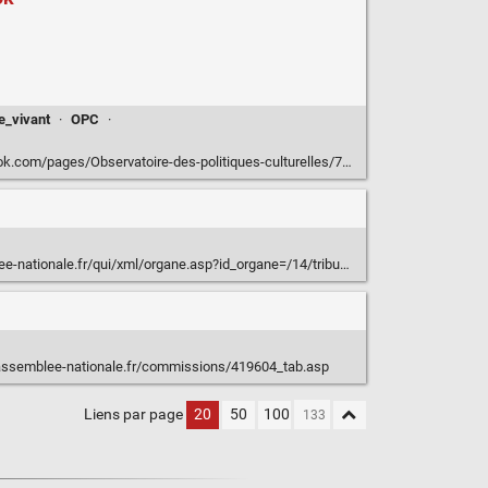
e_vivant
·
OPC
·
ges/Observatoire-des-politiques-culturelles/720954121253987?ref=ts&fref=ts
ale.fr/qui/xml/organe.asp?id_organe=/14/tribun/xml/xml/organes/419604.xml
assemblee-nationale.fr/commissions/419604_tab.asp
Liens par page
20
50
100