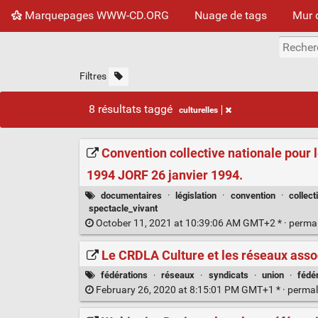
Marquepages WWW-CD.ORG
Nuage de tags
Mur 
Filtres
8 résultats taggé
culturelles
Convention collective nationale pour l
1994 JORF 26 janvier 1994.
documentaires
·
législation
·
convention
·
collect
spectacle_vivant
October 11, 2021 at 10:39:06 AM GMT+2 * ·
perma
Le CRDLA Culture et les réseaux asso
fédérations
·
réseaux
·
syndicats
·
union
·
fédé
February 26, 2020 at 8:15:01 PM GMT+1 * ·
permal