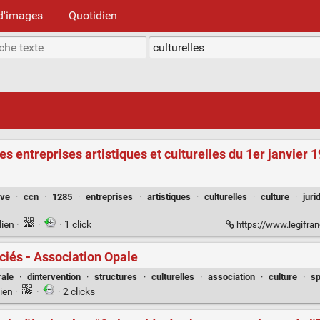
d'images
Quotidien
es entreprises artistiques et culturelles du 1er janvier 
ive
·
ccn
·
1285
·
entreprises
·
artistiques
·
culturelles
·
culture
·
juri
lien
·
·
· 1 click
https://www.legifrance.gouv.fr/conv_coll/id/KALICONT000005635964?origi
ciés - Association Opale
rale
·
dintervention
·
structures
·
culturelles
·
association
·
culture
·
sp
ien
·
·
· 2 clicks