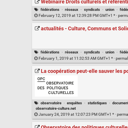
Webinaire Droits culturels et référent
fédérations
·
réseaux
·
syndicats
·
union
·
fédé
February 12, 2019 at 12:39:28 PM GMT+1 * ·
perm
actualités - Culture, Communs et Soli
fédérations
·
réseaux
·
syndicats
·
union
·
fédé
February 1, 2019 at 11:32:53 AM GMT+1 * ·
permal
La coopération peut-elle sauver les po
observatoire
·
enquêtes
·
statistiques
·
documen
observatoire-culture.net
January 24, 2019 at 12:07:23 PM GMT+1 * ·
perma
Observatoire des politiques culturell