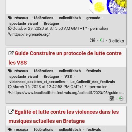
réseaux
·
fédérations
·
collectifsbzh
·
grenade
·
spectacle_vivant
·
Bretagne
October 29, 2023 at 8:15:53 AM GMT+1 * ·
permalien
https://la-grenade.org/
·
· 3 clicks
Guide Construire un protocole de lutte contre
les VSS
réseaux
·
fédérations
·
collectifsbzh
·
festivals
·
spectacle_vivant
·
Bretagne
·
VSS
·
violences_sexistes_et_sexuelles
·
Le_Collectif_des_festivals
March 16, 2023 at 12:42:58 PM GMT+1 * ·
permalien
https://www.lecollectifdesfestivals.org/collectif/2023/03/guide-construire-un-protocole-de-lutte-contre-les-vss/
·
Egalité et lutte contre les violences dans les
musiques actuelles en Bretagne
réseaux
·
fédérations
·
collectifsbzh
·
festivals
·