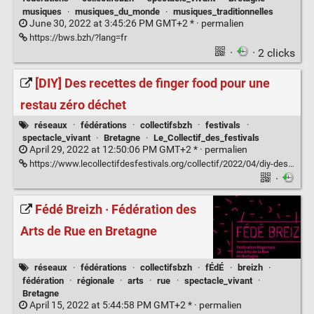
musiques
·
musiques_du_monde
·
musiques_traditionnelles
June 30, 2022 at 3:45:26 PM GMT+2 * ·
permalien
https://bws.bzh/?lang=fr
·
· 2 clicks
[DIY] Des recettes de finger food pour une
restau zéro déchet
réseaux
·
fédérations
·
collectifsbzh
·
festivals
·
spectacle_vivant
·
Bretagne
·
Le_Collectif_des_festivals
April 29, 2022 at 12:50:06 PM GMT+2 * ·
permalien
https://www.lecollectifdesfestivals.org/collectif/2022/04/diy-des-recettes-de-finger-food-pour-une-restau-zero-dechet/
·
Fédé Breizh · Fédération des
Arts de Rue en Bretagne
réseaux
·
fédérations
·
collectifsbzh
·
fÉdÉ
·
breizh
·
fédération
·
régionale
·
arts
·
rue
·
spectacle_vivant
·
Bretagne
April 15, 2022 at 5:44:58 PM GMT+2 * ·
permalien