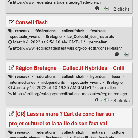
https://www.federationartsdelarue.org/fede-breizh
·
· 2 clicks
Conseil flash
réseaux
·
fédérations
·
collectifsbzh
·
festivals
·
spectacle_vivant
·
Bretagne
·
Le_Collectif_des_festivals
March 4, 2022 at 9:54:10 AM GMT+1 * ·
permalien
https://www.lecollectifdesfestivals.org/collectif/conseil-flash/
·
Région Bretagne – Collectif Hybrides – Cnlii
réseaux
·
fédérations
·
collectifsbzh
·
hybrides
·
lieux
·
intermédiaires
·
indépendants
·
spectacle_vivant
·
Bretagne
January 10, 2022 at 10:49:25 AM GMT+1 * ·
permalien
https://cnlii.org/category/mobilisations-regionales/region-bretagne-collectif-hybrides/
·
· 3 clicks
[CR] Less is more ? L'art de concilier son
projet culturel et la taille de son festival
réseaux
·
fédérations
·
collectifsbzh
·
festivals
·
culture
·
spectacle_vivant
·
Bretagne
·
Le_Collectif_des_festivals