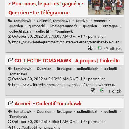
« Pour nous, le pari est gagné » -
Querrien - Le Télégramme
tomahawk
·
Collectif_Tomahawk
·
festival
·
concert
·
querrien
·
quimperlé
·
letelegramme.fr
·
Querrien
·
Bretagne
·
collectifsbzh
·
collectif
·
Tomahawk
October 30, 2022 at 9:43:03 AM GMT+1 * ·
permalien
https://www.letelegramme.fr/finistere/querrien/tomahawk-a-querrien-pour-nous-le-pari-est-gagne-06-09-2022-13173435.php
·
· 2 clicks
COLLECTIF TOMAHAWK : À propos | LinkedIn
tomahawk
·
Querrien
·
Bretagne
·
collectifsbzh
·
collectif
·
Tomahawk
October 30, 2022 at 9:19:29 AM GMT+1 * ·
permalien
https://www.linkedin.com/company/collectif-tomahawk/about/
·
· 1 click
Accueil - Collectif Tomahawk
tomahawk
·
Querrien
·
Bretagne
·
collectifsbzh
·
collectif
·
Tomahawk
October 30, 2022 at 8:56:51 AM GMT+1 * ·
permalien
https://collectif-tomahawk.fr/