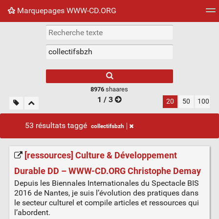
Marquepages WWW-CD.ORG
Nuage de tags
Mur d'images
Quotidien
Flux RS
8976
shaares
1 / 3
20
50
100
53 résultats taggé
collectifsbzh
[ressources] Culture & Développement
Durable DD – WWW-CD.ORG Christophe Demay
Depuis les Biennales Internationales du Spectacle BIS
2016 de Nantes, je suis l’évolution des pratiques dans
le secteur culturel et compile articles et ressources qui
l’abordent.