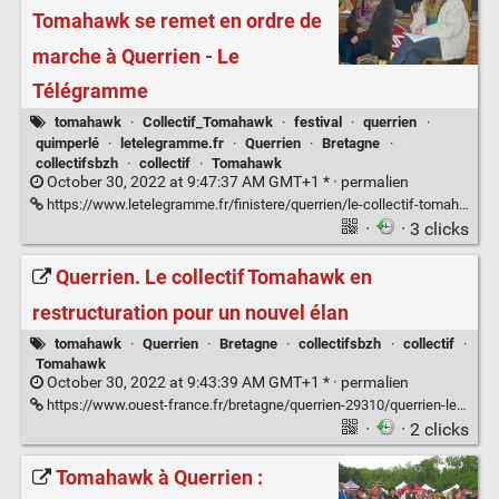
Tomahawk se remet en ordre de
marche à Querrien - Le
Télégramme
tomahawk
·
Collectif_Tomahawk
·
festival
·
querrien
·
quimperlé
·
letelegramme.fr
·
Querrien
·
Bretagne
·
collectifsbzh
·
collectif
·
Tomahawk
October 30, 2022 at 9:47:37 AM GMT+1 * ·
permalien
https://www.letelegramme.fr/finistere/querrien/le-collectif-tomahawk-se-remet-en-ordre-de-marche-a-querrien-24-10-2021-12853779.php
·
· 3 clicks
Querrien. Le collectif Tomahawk en
restructuration pour un nouvel élan
tomahawk
·
Querrien
·
Bretagne
·
collectifsbzh
·
collectif
·
Tomahawk
October 30, 2022 at 9:43:39 AM GMT+1 * ·
permalien
https://www.ouest-france.fr/bretagne/querrien-29310/querrien-le-collectif-tomahawk-en-restructuration-pour-un-nouvel-elan-b683fbc0-eafe-11eb-a496-150ef4a5042c
·
· 2 clicks
Tomahawk à Querrien :