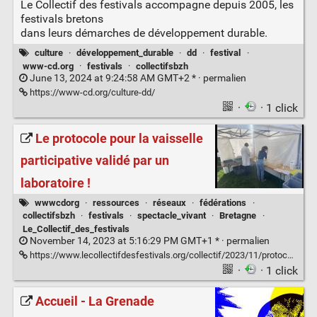
Le Collectif des festivals accompagne depuis 2005, les
festivals bretons
dans leurs démarches de développement durable.
culture
·
développement_durable
·
dd
·
festival
·
www-cd.org
·
festivals
·
collectifsbzh
June 13, 2024 at 9:24:58 AM GMT+2 * ·
permalien
https://www-cd.org/culture-dd/
·
· 1 click
Le protocole pour la vaisselle
participative validé par un
laboratoire !
wwwcdorg
·
ressources
·
réseaux
·
fédérations
·
collectifsbzh
·
festivals
·
spectacle_vivant
·
Bretagne
·
Le_Collectif_des_festivals
November 14, 2023 at 5:16:29 PM GMT+1 * ·
permalien
https://www.lecollectifdesfestivals.org/collectif/2023/11/protocole-vaisselle/
·
· 1 click
Accueil - La Grenade