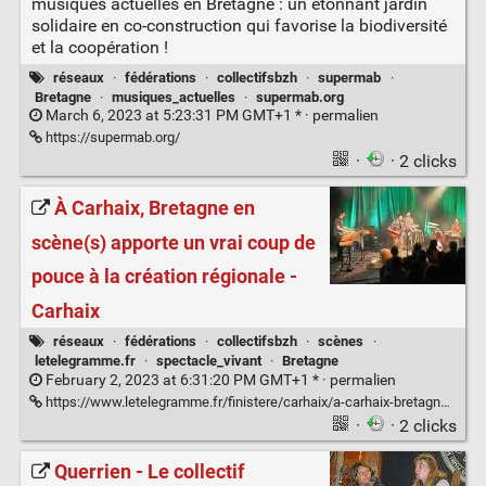
musiques actuelles en Bretagne : un étonnant jardin
solidaire en co-construction qui favorise la biodiversité
et la coopération !
réseaux
·
fédérations
·
collectifsbzh
·
supermab
·
Bretagne
·
musiques_actuelles
·
supermab.org
March 6, 2023 at 5:23:31 PM GMT+1 * ·
permalien
https://supermab.org/
·
· 2 clicks
À Carhaix, Bretagne en
scène(s) apporte un vrai coup de
pouce à la création régionale -
Carhaix
réseaux
·
fédérations
·
collectifsbzh
·
scènes
·
letelegramme.fr
·
spectacle_vivant
·
Bretagne
February 2, 2023 at 6:31:20 PM GMT+1 * ·
permalien
https://www.letelegramme.fr/finistere/carhaix/a-carhaix-bretagne-en-scene-s-apporte-un-vrai-coup-de-pouce-a-la-creation-regionale-02-02-2023-13271551.php
·
· 2 clicks
Querrien - Le collectif