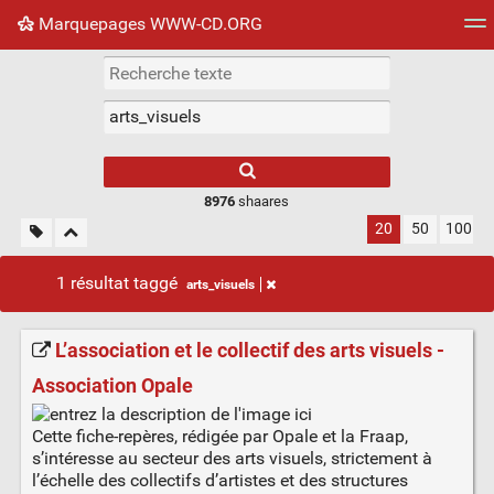
Marquepages WWW-CD.ORG
Nuage de tags
Mur d'images
Quotidien
Flux RS
8976
shaares
20
50
100
1 résultat taggé
arts_visuels
L’association et le collectif des arts visuels -
Association Opale
Cette fiche-repères, rédigée par Opale et la Fraap,
s’intéresse au secteur des arts visuels, strictement à
l’échelle des collectifs d’artistes et des structures