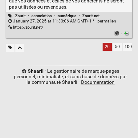
que vos données et celles de vos adhérents ne seront
pas utilisées ou revendues.
Zourit
·
association
·
numérique
·
Zourit.net
January 27, 2025 at 11:30:06 AM GMT+1 * ·
permalien
https://zourit.net/
·
20
50
100
Shaarli
· Le gestionnaire de marque-pages
personnel, minimaliste, et sans base de données par
la communauté Shaarli ·
Documentation