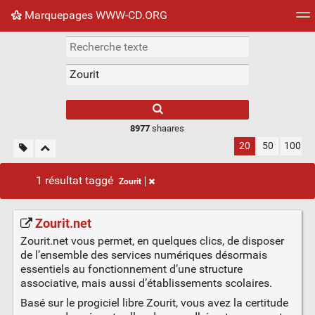
Marquepages WWW-CD.ORG
Nuage de tags
Mur d'images
Quotidien
Flux RS
8977
shaares
20
50
100
1 résultat taggé
Zourit
Zourit.net
Zourit.net vous permet, en quelques clics, de disposer
de l’ensemble des services numériques désormais
essentiels au fonctionnement d’une structure
associative, mais aussi d’établissements scolaires.
Basé sur le progiciel libre Zourit, vous avez la certitude