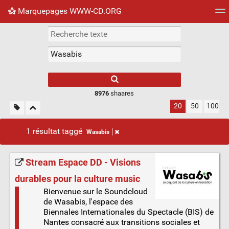
Marquepages WWW-CD.ORG
Nuage de tags
Mur d'images
Quotidien
Flux RS
8976
shaares
20
50
100
1 résultat taggé
Wasabis
Stream Espace DD - Visions
durables pour la culture music
Bienvenue sur le Soundcloud
de Wasabis, l'espace des
Biennales Internationales du Spectacle (BIS) de
Nantes consacré aux transitions sociales et