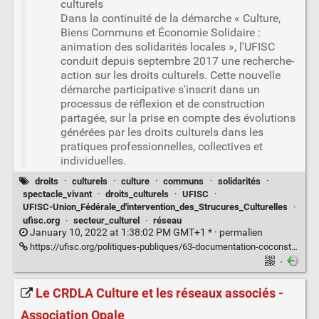
culturels
Dans la continuité de la démarche « Culture,
Biens Communs et Économie Solidaire :
animation des solidarités locales », l'UFISC
conduit depuis septembre 2017 une recherche-
action sur les droits culturels. Cette nouvelle
démarche participative s'inscrit dans un
processus de réflexion et de construction
partagée, sur la prise en compte des évolutions
générées par les droits culturels dans les
pratiques professionnelles, collectives et
individuelles.
droits
·
culturels
·
culture
·
communs
·
solidarités
·
spectacle_vivant
·
droits_culturels
·
UFISC
·
UFISC-Union_Fédérale_d'intervention_des_Strucures_Culturelles
·
ufisc.org
·
secteur_culturel
·
réseau
January 10, 2022 at 1:38:02 PM GMT+1 * ·
permalien
https://ufisc.org/politiques-publiques/63-documentation-coconstruction-des-politiques-publiques/321-recherche-action-sur-les-droits-culturels.html
·
Le CRDLA Culture et les réseaux associés -
Association Opale