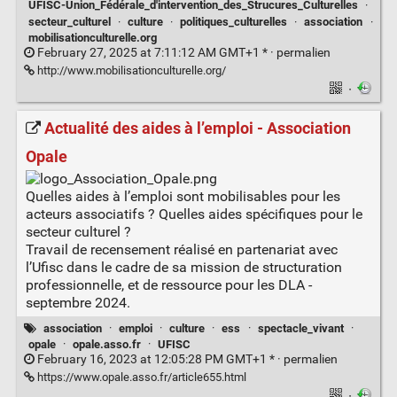
UFISC-Union_Fédérale_d'intervention_des_Strucures_Culturelles
·
secteur_culturel
·
culture
·
politiques_culturelles
·
association
·
mobilisationculturelle.org
February 27, 2025 at 7:11:12 AM GMT+1 * ·
permalien
http://www.mobilisationculturelle.org/
·
Actualité des aides à l’emploi - Association
Opale
Quelles aides à l’emploi sont mobilisables pour les
acteurs associatifs ? Quelles aides spécifiques pour le
secteur culturel ?
Travail de recensement réalisé en partenariat avec
l’Ufisc dans le cadre de sa mission de structuration
professionnelle, et de ressource pour les DLA -
septembre 2024.
association
·
emploi
·
culture
·
ess
·
spectacle_vivant
·
opale
·
opale.asso.fr
·
UFISC
February 16, 2023 at 12:05:28 PM GMT+1 * ·
permalien
https://www.opale.asso.fr/article655.html
·