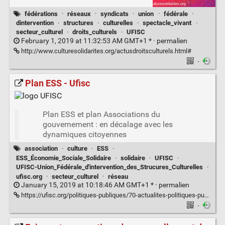
fédérations
·
réseaux
·
syndicats
·
union
·
fédérale
·
dintervention
·
structures
·
culturelles
·
spectacle_vivant
·
secteur_culturel
·
droits_culturels
·
UFISC
February 1, 2019 at 11:32:53 AM GMT+1 * ·
permalien
http://www.culturesolidarites.org/actusdroitsculturels.html#
·
Plan ESS - Ufisc
Plan ESS et plan Associations du
gouvernement : en décalage avec les
dynamiques citoyennes
association
·
culture
·
ESS
·
ESS_Économie_Sociale_Solidaire
·
solidaire
·
UFISC
·
UFISC-Union_Fédérale_d'intervention_des_Strucures_Culturelles
·
ufisc.org
·
secteur_culturel
·
réseau
January 15, 2019 at 10:18:46 AM GMT+1 * ·
permalien
https://ufisc.org/politiques-publiques/70-actualites-politiques-publiques/333-plan-ess.html
·