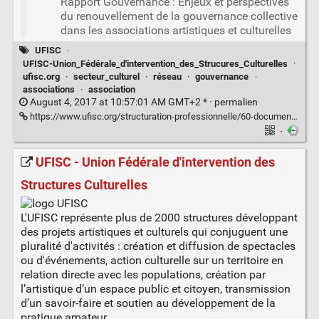
Rapport Gouvernance : Enjeux et perspectives
du renouvellement de la gouvernance collective
dans les associations artistiques et culturelles
UFISC
·
UFISC-Union_Fédérale_d'intervention_des_Strucures_Culturelles
·
ufisc.org
·
secteur_culturel
·
réseau
·
gouvernance
·
associations
·
association
August 4, 2017 at 10:57:01 AM GMT+2 * ·
permalien
https://www.ufisc.org/structuration-professionnelle/60-documentation-entreprises-et-emplois/248-enjeux-et-perspectives-de-la-gouvernance-collective.html
·
UFISC - Union Fédérale d'intervention des
Structures Culturelles
L'UFISC représente plus de 2000 structures développant
des projets artistiques et culturels qui conjuguent une
pluralité d'activités : création et diffusion de spectacles
ou d'événements, action culturelle sur un territoire en
relation directe avec les populations, création par
l’artistique d’un espace public et citoyen, transmission
d’un savoir-faire et soutien au développement de la
pratique amateur.