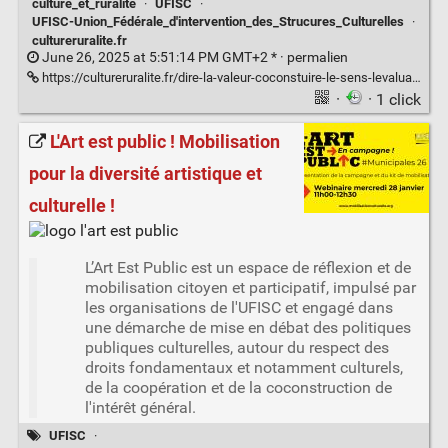
culture_et_ruralité
·
UFISC
·
UFISC-Union_Fédérale_d'intervention_des_Strucures_Culturelles
·
cultureruralite.fr
June 26, 2025 at 5:51:14 PM GMT+2 * ·
permalien
https://cultureruralite.fr/dire-la-valeur-coconstuire-le-sens-levaluation-par-les-droits-culturels/
·
· 1 click
L'Art est public ! Mobilisation
pour la diversité artistique et
culturelle !
L’Art Est Public est un espace de réflexion et de
mobilisation citoyen et participatif, impulsé par
les organisations de l'UFISC et engagé dans
une démarche de mise en débat des politiques
publiques culturelles, autour du respect des
droits fondamentaux et notamment culturels,
de la coopération et de la coconstruction de
l'intérêt général.
UFISC
·