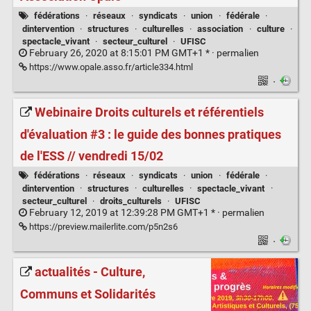
fédérations
·
réseaux
·
syndicats
·
union
·
fédérale
·
dintervention
·
structures
·
culturelles
·
association
·
culture
·
spectacle_vivant
·
secteur_culturel
·
UFISC
February 26, 2020 at 8:15:01 PM GMT+1 * ·
permalien
https://www.opale.asso.fr/article334.html
·
Webinaire Droits culturels et référentiels
d'évaluation #3 : le guide des bonnes pratiques
de l'ESS // vendredi 15/02
fédérations
·
réseaux
·
syndicats
·
union
·
fédérale
·
dintervention
·
structures
·
culturelles
·
spectacle_vivant
·
secteur_culturel
·
droits_culturels
·
UFISC
February 12, 2019 at 12:39:28 PM GMT+1 * ·
permalien
https://preview.mailerlite.com/p5n2s6
·
actualités - Culture,
Communs et Solidarités