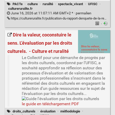
PACTe
·
culture
·
ruralité
·
spectacle_vivant
·
UFISC
·
cultureruralite.fr
June 16, 2026 at 11:07:11 AM GMT+2 * ·
permalien
https://cultureruralite.fr/publication-du-rapport-denquete-de-la-recherche-action-pacte-pratiques-artistiques-et-culturelles-des-habitant-e-s-dans-les-territoires/
·
Dire la valeur, coconstuire le
sens. L’évaluation par les droits
culturels. ​ - Culture et ruralité
Le Collectif pour une démarche de progrès par
les droits culturels, coordonné par l’UFISC, a
souhaité approfondir sa réflexion autour des
processus d’évaluation et de valorisation des
pratiques professionnelles s’inscrivant dans le
référentiel des droits culturels en engageant la
rédaction d’un guide ressources sur le sujet de
l’évaluation ​par les droits culturels...
le guide en téléchargement PDF
droits_culturels
·
évaluation
·
méthodologie
·