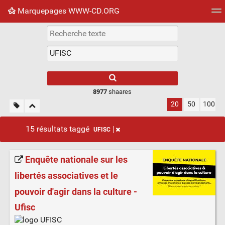
Marquepages WWW-CD.ORG
Nuage de tags
Mur d'images
Quotidien
Flux RS
8977
shaares
20
50
100
15 résultats taggé
UFISC
Enquête nationale sur les
libertés associatives et le
pouvoir d'agir dans la culture -
Ufisc