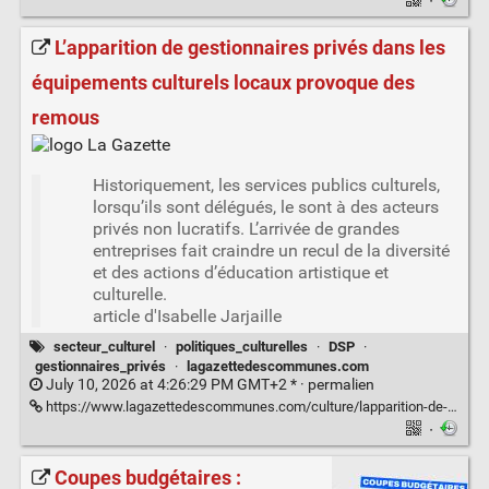
·
L’apparition de gestionnaires privés dans les
équipements culturels locaux provoque des
remous
Historiquement, les services publics culturels,
lorsqu’ils sont délégués, le sont à des acteurs
privés non lucratifs. L’arrivée de grandes
entreprises fait craindre un recul de la diversité
et des actions d’éducation artistique et
culturelle.
article d'Isabelle Jarjaille
secteur_culturel
·
politiques_culturelles
·
DSP
·
gestionnaires_privés
·
lagazettedescommunes.com
July 10, 2026 at 4:26:29 PM GMT+2 * ·
permalien
https://www.lagazettedescommunes.com/culture/lapparition-de-gestionnaires-prives-dans-les-equipements-culturels-locaux-provoque-des-remous.3QR6AZFOIFHJTMB76QWKTQBGZI.html
·
Coupes budgétaires :