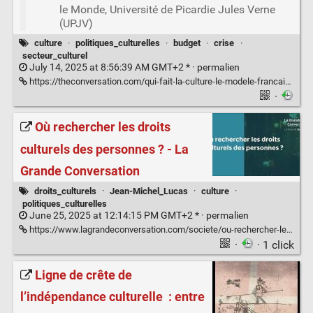
le Monde, Université de Picardie Jules Verne
(UPJV)
culture
·
politiques_culturelles
·
budget
·
crise
·
secteur_culturel
July 14, 2025 at 8:56:39 AM GMT+2 * ·
permalien
https://theconversation.com/qui-fait-la-culture-le-modele-francais-a-lepreuve-des-tensions-budgetaires-260359
·
Où rechercher les droits
culturels des personnes ? - La
Grande Conversation
droits_culturels
·
Jean-Michel_Lucas
·
culture
·
politiques_culturelles
June 25, 2025 at 12:14:15 PM GMT+2 * ·
permalien
https://www.lagrandeconversation.com/societe/ou-rechercher-les-droits-culturels-des-personnes/
·
· 1 click
Ligne de crête de
l’indépendance culturelle : entre