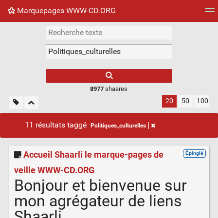
Marquepages WWW-CD.ORG
Nuage de tags
Mur d'images
Quotidien
Flux RS
8977
shaares
20
50
100
11 résultats taggé
Politiques_culturelles
Accueil Shaarli le marque-pages de
Épinglé
veille WWW-CD.ORG
Bonjour et bienvenue sur
mon agrégateur de liens
Shaarli.