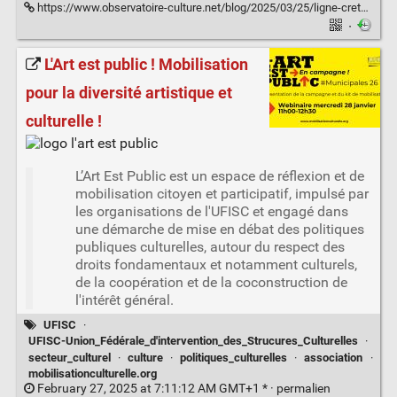
https://www.observatoire-culture.net/blog/2025/03/25/ligne-crete-independance-culturelle-tensions-contradictions-equilibres/
·
L'Art est public ! Mobilisation
pour la diversité artistique et
culturelle !
L’Art Est Public est un espace de réflexion et de
mobilisation citoyen et participatif, impulsé par
les organisations de l'UFISC et engagé dans
une démarche de mise en débat des politiques
publiques culturelles, autour du respect des
droits fondamentaux et notamment culturels,
de la coopération et de la coconstruction de
l'intérêt général.
UFISC
·
UFISC-Union_Fédérale_d'intervention_des_Strucures_Culturelles
·
secteur_culturel
·
culture
·
politiques_culturelles
·
association
·
mobilisationculturelle.org
February 27, 2025 at 7:11:12 AM GMT+1 * ·
permalien