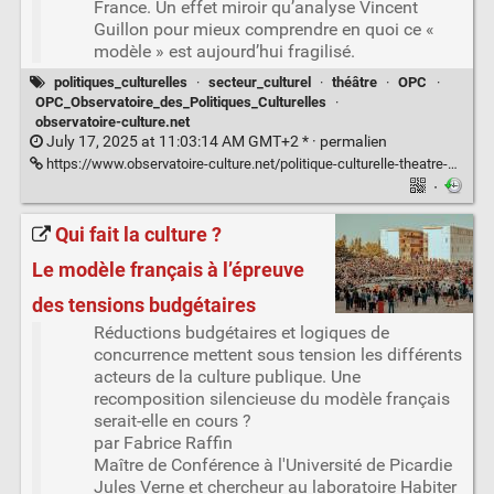
France. Un effet miroir qu’analyse Vincent
Guillon pour mieux comprendre en quoi ce «
modèle » est aujourd’hui fragilisé.
politiques_culturelles
·
secteur_culturel
·
théâtre
·
OPC
·
OPC_Observatoire_des_Politiques_Culturelles
·
observatoire-culture.net
July 17, 2025 at 11:03:14 AM GMT+2 * ·
permalien
https://www.observatoire-culture.net/politique-culturelle-theatre-public-heritage/
·
Qui fait la culture ?
Le modèle français à l’épreuve
des tensions budgétaires
Réductions budgétaires et logiques de
concurrence mettent sous tension les différents
acteurs de la culture publique. Une
recomposition silencieuse du modèle français
serait-elle en cours ?
par Fabrice Raffin
Maître de Conférence à l'Université de Picardie
Jules Verne et chercheur au laboratoire Habiter