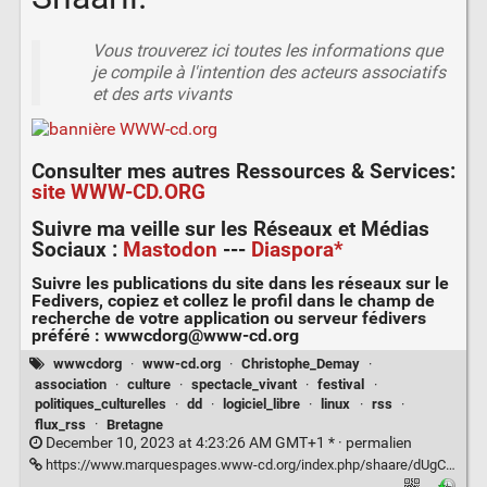
Vous trouverez ici toutes les informations que
je compile à l'intention des acteurs associatifs
et des arts vivants
Consulter mes autres
Ressources & Services
:
site WWW-CD.ORG
Suivre ma veille sur les
Réseaux et Médias
Sociaux
:
Mastodon
---
Diaspora*
Suivre les publications du site dans les réseaux sur le
Fedivers
, copiez et collez le profil dans le champ de
recherche de votre application ou serveur fédivers
préféré :
wwwcdorg@www-cd.org
wwwcdorg
·
www-cd.org
·
Christophe_Demay
·
association
·
culture
·
spectacle_vivant
·
festival
·
politiques_culturelles
·
dd
·
logiciel_libre
·
linux
·
rss
·
flux_rss
·
Bretagne
December 10, 2023 at 4:23:26 AM GMT+1 * ·
permalien
https://www.marquespages.www-cd.org/index.php/shaare/dUgCxQ