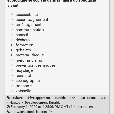
écologique et sociale dans la filière du spectacle
vivant
accessibilité
accompagnement
aménagement
communication
conseil
déchets
formation
gobelets
matériauthèque
merchandising
prévention des risques
recyclage
réemploi
scénographie
transport
vaisselle
culture
·
développement
·
durable
·
PDF
·
La_Scène
·
BIS
·
Nantes
·
Développement_Durable
February 6, 2020 at 4:25:08 PM GMT+1 * ·
permalien
http://annuairedd.lascene.fr/