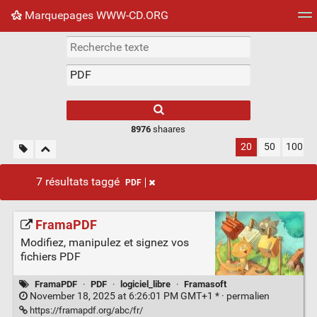
Marquepages WWW-CD.ORG
Nuage de tags
Mur d'images
Quotidien
Flux RS
8976
shaares
20
50
100
7 résultats taggé
PDF
FramaPDF
Modifiez, manipulez et signez vos
fichiers PDF
FramaPDF
·
PDF
·
logiciel_libre
·
Framasoft
November 18, 2025 at 6:26:01 PM GMT+1 * ·
permalien
https://framapdf.org/abc/fr/