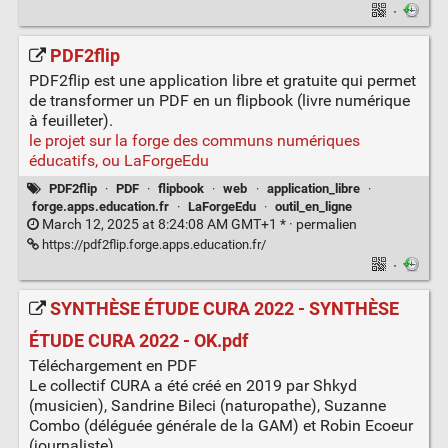
·
PDF2flip
PDF2flip est une application libre et gratuite qui permet
de transformer un PDF en un flipbook (livre numérique
à feuilleter).
le projet sur la forge des communs numériques
éducatifs, ou LaForgeEdu
PDF2flip
·
PDF
·
flipbook
·
web
·
application_libre
·
forge.apps.education.fr
·
LaForgeEdu
·
outil_en_ligne
March 12, 2025 at 8:24:08 AM GMT+1 * ·
permalien
https://pdf2flip.forge.apps.education.fr/
·
SYNTHÈSE ÉTUDE CURA 2022 - SYNTHÈSE
ÉTUDE CURA 2022 - OK.pdf
Téléchargement en PDF
Le collectif CURA a été créé en 2019 par Shkyd
(musicien), Sandrine Bileci (naturopathe), Suzanne
Combo (déléguée générale de la GAM) et Robin Ecoeur
(journaliste).