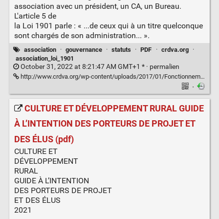
association avec un président, un CA, un Bureau.
L'article 5 de
la Loi 1901 parle : « ...de ceux qui à un titre quelconque
sont chargés de son administration... ».
association
·
gouvernance
·
statuts
·
PDF
·
crdva.org
·
association_loi_1901
October 31, 2022 at 8:21:47 AM GMT+1 * ·
permalien
http://www.crdva.org/wp-content/uploads/2017/01/Fonctionnement-possible-dune-association-coll%C3%A9giale-1.pdf
·
CULTURE ET DÉVELOPPEMENT RURAL GUIDE
À L’INTENTION DES PORTEURS DE PROJET ET
DES ÉLUS (pdf)
CULTURE ET
DÉVELOPPEMENT
RURAL
GUIDE À L’INTENTION
DES PORTEURS DE PROJET
ET DES ÉLUS
2021