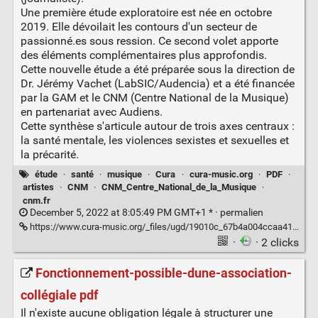
Une première étude exploratoire est née en octobre
2019. Elle dévoilait les contours d'un secteur de
passionné.es sous ression. Ce second volet apporte
des éléments complémentaires plus approfondis.
Cette nouvelle étude a été préparée sous la direction de
Dr. Jérémy Vachet (LabSIC/Audencia) et a été financée
par la GAM et le CNM (Centre National de la Musique)
en partenariat avec Audiens.
Cette synthèse s'articule autour de trois axes centraux :
la santé mentale, les violences sexistes et sexuelles et
la précarité.
étude
·
santé
·
musique
·
Cura
·
cura-music.org
·
PDF
·
artistes
·
CNM
·
CNM_Centre_National_de_la_Musique
·
cnm.fr
December 5, 2022 at 8:05:49 PM GMT+1 * ·
permalien
https://www.cura-music.org/_files/ugd/19010c_67b4a004ccaa41f182bc29126f2d4908.pdf
·
· 2 clicks
Fonctionnement-possible-dune-association-
collégiale pdf
Il n'existe aucune obligation légale à structurer une