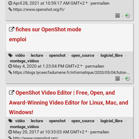
April 28, 2021 at 10:59:17 AM GMT+2 * ·
permalien
https://www.openshot.org/fr/
·
fiches sur OpenShot mode
emploi
vidéo
·
lecture
·
openshot
·
open_source
·
logiciel_libre
·
montage_vidéos
May 4, 2020 at 1:23:04 PM GMT+2 * ·
permalien
https://blogs.lyceecfadumene.fr/informatique/2020/05/04/tutos-maj-des-fiches-et-du-memento-openshot/
·
OpenShot Video Editor | Free, Open, and
Award-Winning Video Editor for Linux, Mac, and
Windows!
vidéo
·
lecture
·
openshot
·
open_source
·
logiciel_libre
·
montage_vidéos
May 20, 2017 at 10:33:03 AM GMT+2 * ·
permalien
http://www.openshot.org/