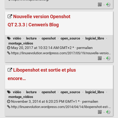
·
Nouvelle version Openshot
QT 2.3.3 | Cenwen's Blog
vidéo
·
lecture
·
openshot
·
open_source
·
logiciel_libre
·
montage_vidéos
May 20, 2017 at 10:32:14 AM GMT+2 * ·
permalien
https://linuxevolution.wordpress.com/2017/05/19/nouvelle-version-openshot-qt-2-3-3/
·
Libopenshot est sortie et plus
encore…
vidéo
·
lecture
·
openshot
·
open_source
·
logiciel_libre
·
montage_vidéos
November 3, 2014 at 6:20:25 PM GMT+1 * ·
permalien
http://linuxevolution.wordpress.com/2014/04/14/libopenshot-est-sortie-et-plus-encore/
·