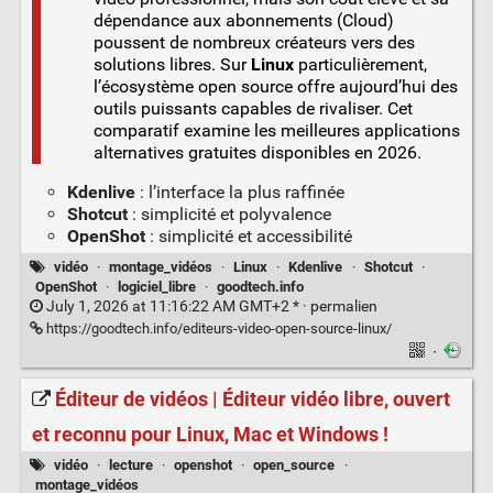
dépendance aux abonnements (Cloud)
poussent de nombreux créateurs vers des
solutions libres. Sur
Linux
particulièrement,
l’écosystème open source offre aujourd’hui des
outils puissants capables de rivaliser. Cet
comparatif examine les meilleures applications
alternatives gratuites disponibles en 2026.
Kdenlive
: l’interface la plus raffinée
Shotcut
: simplicité et polyvalence
OpenShot
: simplicité et accessibilité
vidéo
·
montage_vidéos
·
Linux
·
Kdenlive
·
Shotcut
·
OpenShot
·
logiciel_libre
·
goodtech.info
July 1, 2026 at 11:16:22 AM GMT+2 * ·
permalien
https://goodtech.info/editeurs-video-open-source-linux/
·
Éditeur de vidéos | Éditeur vidéo libre, ouvert
et reconnu pour Linux, Mac et Windows !
vidéo
·
lecture
·
openshot
·
open_source
·
montage_vidéos