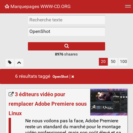
Marquepages WWW-CD.ORG
Nuage de tags
Mur d'images
Quotidien
Flux RS
8976
shaares
20
50
100
6 résultats taggé
OpenShot
3 éditeurs vidéo pour
remplacer Adobe Premiere sous
Linux
Ne nous voilons pas la face, Adobe Premiere
reste un standard du marché pour le montage
vidéo professionnel, mais son coût élevé et sa