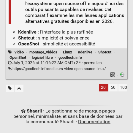
l’écosystème open source offre aujourd’hui des
outils puissants capables de rivaliser. Cet
comparatif examine les meilleures applications
alternatives gratuites disponibles en 2026.
Kdenlive
: l’interface la plus raffinée
Shotcut
: simplicité et polyvalence
OpenShot
: simplicité et accessibilité
vidéo
·
montage_vidéos
·
Linux
·
Kdenlive
·
Shotcut
·
OpenShot
·
logiciel_libre
·
goodtech.info
July 1, 2026 at 11:16:22 AM GMT+2 * ·
permalien
https://goodtech.info/editeurs-video-open-source-linux/
·
20
50
100
Shaarli
· Le gestionnaire de marque-pages
personnel, minimaliste, et sans base de données par
la communauté Shaarli ·
Documentation