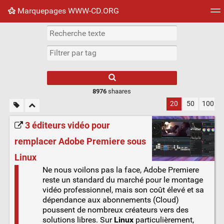
Marquepages WWW-CD.ORG
Nuage de tags
Mur d'images
Quotidien
Flux RS
8976
shaares
20
50
100
3 éditeurs vidéo pour
remplacer Adobe Premiere sous
Linux
Ne nous voilons pas la face, Adobe Premiere
reste un standard du marché pour le montage
vidéo professionnel, mais son coût élevé et sa
dépendance aux abonnements (Cloud)
poussent de nombreux créateurs vers des
solutions libres. Sur
Linux
particulièrement,