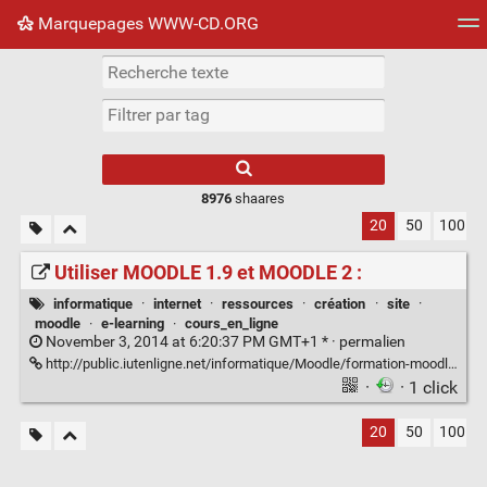
Marquepages WWW-CD.ORG
Nuage de tags
Mur d'images
Quotidien
Flux RS
8976
shaares
20
50
100
Utiliser MOODLE 1.9 et MOODLE 2 :
informatique
·
internet
·
ressources
·
création
·
site
·
moodle
·
e-learning
·
cours_en_ligne
November 3, 2014 at 6:20:37 PM GMT+1 * ·
permalien
http://public.iutenligne.net/informatique/Moodle/formation-moodle/index.html
·
· 1 click
20
50
100