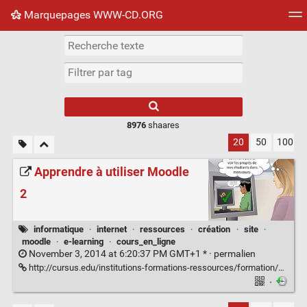
Marquepages WWW-CD.ORG
Nuage de tags
Mur d'images
Quotidien
Flux RS
8976
shaares
20
50
100
Apprendre à utiliser Moodle
2
informatique
·
internet
·
ressources
·
création
·
site
·
moodle
·
e-learning
·
cours_en_ligne
November 3, 2014 at 6:20:37 PM GMT+1 * ·
permalien
http://cursus.edu/institutions-formations-ressources/formation/18448/apprendre-utiliser-moodle-2/#.VEIBVtGI70N
·