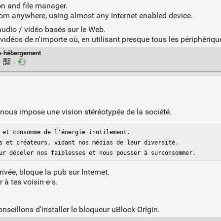
n and file manager.
om anywhere, using almost any internet enabled device.
audio / vidéo basés sur le Web.
idéos de n'importe où, en utilisant presque tous les périphériqu
o-hébergement
·
·
 nous impose une vision stéréotypée de la société.
 et consomme de l'énergie inutilement.

s et créateurs, vidant nos médias de leur diversité.

ur déceler nos faiblesses et nous pousser à surconsommer.
privée, bloque la pub sur Internet.
 à tes voisin·e·s.
nseillons d'installer le bloqueur uBlock Origin.