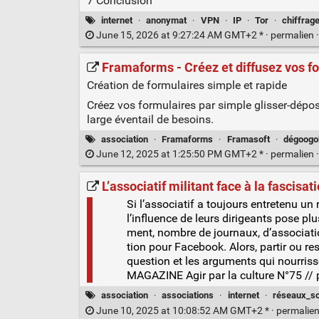
7 Conclusion
internet
·
anonymat
·
VPN
·
IP
·
Tor
·
chiffrag
June 15, 2026 at 9:27:24 AM GMT+2 * ·
permalien
Framaforms - Créez et diffusez vos f
Création de formulaires simple et rapide
Créez vos formulaires par simple glisser-dépo
large éventail de besoins.
association
·
Framaforms
·
Framasoft
·
dégoogo
June 12, 2025 at 1:25:50 PM GMT+2 * ·
permalien
L’associatif militant face à la fascisat
Si l’associatif a tou­jours entre­te­nu un
l’influence de leurs diri­geants pose pl
ment, nombre de jour­naux, d’associations
tion pour Face­book. Alors, par­tir ou re
ques­tion et les argu­ments qui nour­ris
MAGAZINE Agir par la culture N°75 //
association
·
associations
·
internet
·
réseaux_s
June 10, 2025 at 10:08:52 AM GMT+2 * ·
permalie