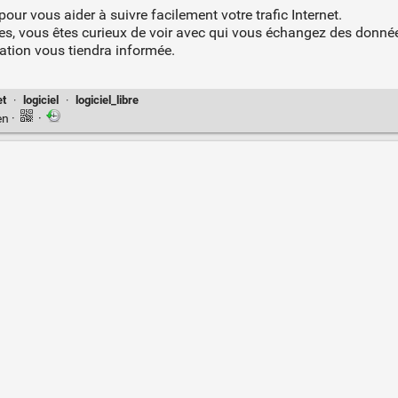
pour vous aider à suivre facilement votre trafic Internet.
es, vous êtes curieux de voir avec qui vous échangez des donné
cation vous tiendra informée.
et
·
logiciel
·
logiciel_libre
en
·
·