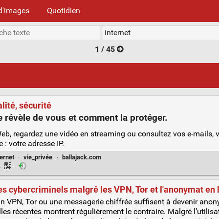
d'images
Quotidien
1 / 45
lité, sécurité
le révèle de vous et comment la protéger.
eb, regardez une vidéo en streaming ou consultez vos e-mails, v
: votre adresse IP.
ternet
·
vie_privée
·
ballajack.com
·
·
s cybercriminels malgré les VPN, Tor et l'anonymat en 
 VPN, Tor ou une messagerie chiffrée suffisent à devenir anonym
elles récentes montrent régulièrement le contraire. Malgré l’utilis