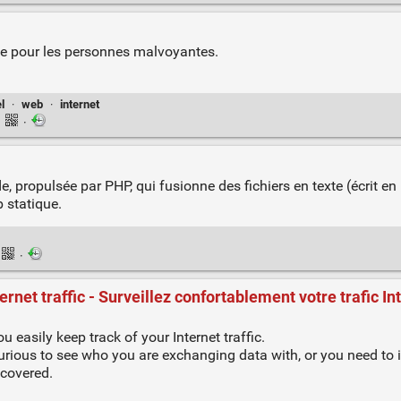
ée pour les personnes malvoyantes.
l
·
web
·
internet
·
·
, propulsée par PHP, qui fusionne des fichiers en texte (écrit 
 statique.
·
rnet traffic - Surveillez confortablement votre trafic In
u easily keep track of your Internet traffic.
curious to see who you are exchanging data with, or you need to 
 covered.