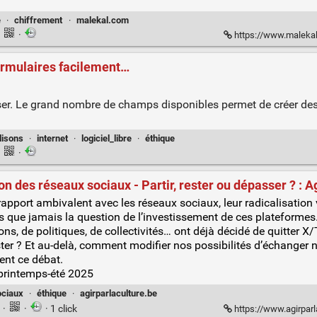
e
·
chiffrement
·
malekal.com
·
·
https://www.malekal.com/vpn-t
ormulaires facilement…
ser. Le grand nombre de champs disponibles permet de créer de
lisons
·
internet
·
logiciel_libre
·
éthique
·
·
ion des réseaux sociaux - Partir, rester ou dépasser ? : Ag
 rap­port ambi­va­lent avec les réseaux sociaux, leur radi­ca­li­sa­tio
us que jamais la ques­tion de l’investissement de ces pla­te­formes
, de poli­tiques, de col­lec­ti­vi­tés… ont déjà déci­dé de quit­ter X
s­ter ? Et au-delà, com­ment modi­fier nos pos­si­bi­li­tés d’échange
sent ce débat.
 printemps-été 2025
ociaux
·
éthique
·
agirparlaculture.be
n
·
·
· 1 click
https://www.agirparlacultu