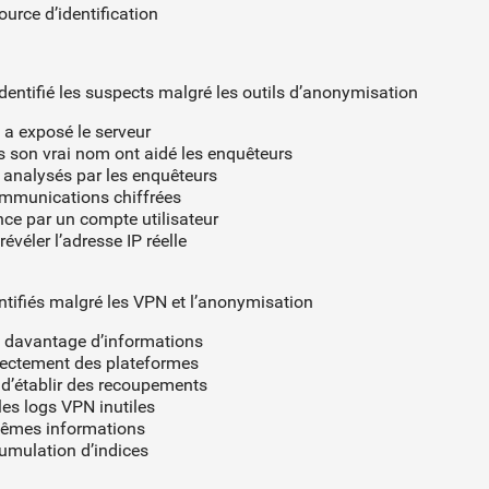
ource d’identification
identifié les suspects malgré les outils d’anonymisation
n a exposé le serveur
s son vrai nom ont aidé les enquêteurs
 analysés par les enquêteurs
communications chiffrées
ce par un compte utilisateur
véler l’adresse IP réelle
entifiés malgré les VPN et l’anonymisation
e davantage d’informations
rectement des plateformes
d’établir des recoupements
les logs VPN inutiles
mêmes informations
umulation d’indices