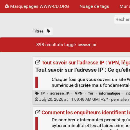
Marquepages WWW-CD.ORG
Nuage de tags
Mur 
Filtres
898 résultats taggé
internet
Tout savoir sur l'adresse IP : VPN, léga
Tout savoir sur l’
adresse IP
: Ce qu’el
Chaque fois que vous ouvrez un site W
numérique discrète mais fondamentale 
IP
·
adresse_IP
·
VPN
·
Tor
·
informatique
·
in
July 20, 2026 at 11:08:48 AM GMT+2 * ·
permalien
Comment les enquêteurs identifient le
De nombreux internautes pensent qu’un
cybercriminalité et les affaires crimin