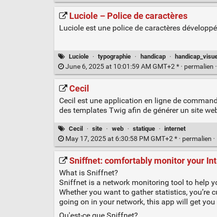
Luciole – Police de caractères
Luciole est une police de caractères développ
Luciole
·
typographie
·
handicap
·
handicap_visue
June 6, 2025 at 10:01:59 AM GMT+2 * ·
permalien
Cecil
Cecil est une application en ligne de commande
des templates Twig afin de générer un site web
Cecil
·
site
·
web
·
statique
·
internet
May 17, 2025 at 6:30:58 PM GMT+2 * ·
permalien
·
Sniffnet: comfortably monitor your Inte
What is Sniffnet?
Sniffnet is a network monitoring tool to help yo
Whether you want to gather statistics, you’re 
going on in your network, this app will get you
Qu'est-ce que Sniffnet?