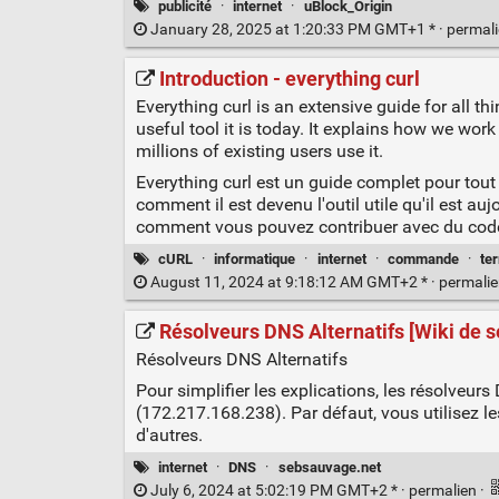
publicité
·
internet
·
uBlock_Origin
January 28, 2025 at 1:20:33 PM GMT+1 * ·
permal
Introduction - everything curl
Everything curl is an extensive guide for all th
useful tool it is today. It explains how we wor
millions of existing users use it.
Everything curl est un guide complet pour tout
comment il est devenu l'outil utile qu'il est auj
comment vous pouvez contribuer avec du code ou
cURL
·
informatique
·
internet
·
commande
·
te
August 11, 2024 at 9:18:12 AM GMT+2 * ·
permali
Résolveurs DNS Alternatifs [Wiki de 
Résolveurs DNS Alternatifs
Pour simplifier les explications, les résolveu
(172.217.168.238). Par défaut, vous utilisez le
d'autres.
internet
·
DNS
·
sebsauvage.net
July 6, 2024 at 5:02:19 PM GMT+2 * ·
permalien
·