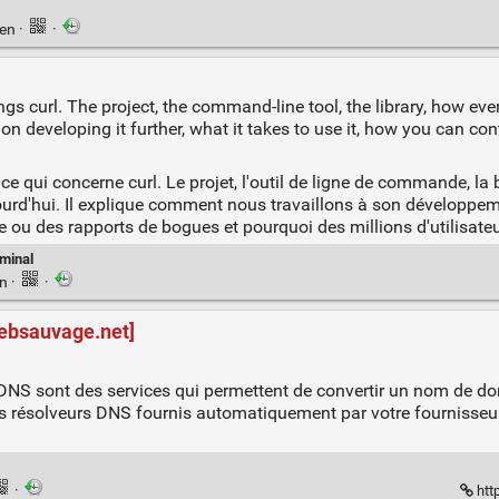
ien
·
·
ings curl. The project, the command-line tool, the library, how ev
k on developing it further, what it takes to use it, how you can c
 ce qui concerne curl. Le projet, l'outil de ligne de commande, 
ourd'hui. Il explique comment nous travaillons à son développement 
 des rapports de bogues et pourquoi des millions d'utilisateurs
rminal
en
·
·
sebsauvage.net]
rs DNS sont des services qui permettent de convertir un nom de 
s résolveurs DNS fournis automatiquement par votre fournisseur d
·
htt