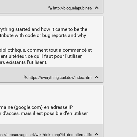
http://bloquelapub.net/
erything started and how it came to be the
ontribute with code or bug reports and why
la bibliothèque, comment tout a commencé et
ultérieur, ce qu'il faut pour l'utiliser,
 existants l'utilisent.
https://everything.curl.dev/index.html
domaine (google.com) en adresse IP
'accès, mais il est possible d'en utiliser
ps://sebsauvage.net/wiki/doku.php?id=dns-alternatifs