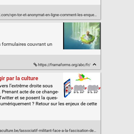
or-et-anonymat-en-ligne-comment-les-enqueteurs-retrouvent-les-cybercriminels/
s formulaires couvrant un
https://framaforms.org/abc/fr/
ir par la culture
n vers l’extrême droite sous
. Pre­nant acte de ce chan­ge­
/Twitter et se posent la ques­
r numé­ri­que­ment ? Retour sur les enjeux de cette
re.be/lassociatif-militant-face-a-la-fascisation-des-reseaux-sociaux/