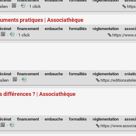
écénat
·
financement
·
embauche
·
formalités
·
réglementation
·
assist
alien
·
·
· 1 click
https
cuments pratiques | Associathèque
écénat
·
financement
·
embauche
·
formalités
·
réglementation
·
assoc
·
· 1 click
https://www.a
écénat
·
financement
·
embauche
·
formalités
·
réglementation
·
créati
alien
·
·
https://editionsatelier.co
es différences ? | Associathèque
écénat
·
financement
·
embauche
·
formalités
·
réglementation
·
assoc
·
https://www.associatheq