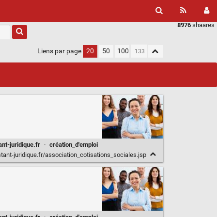
8976
shaares
Liens par page
20
50
100
ant-juridique.fr
·
création_d'emploi
ant-juridique.fr/association_cotisations_sociales.jsp