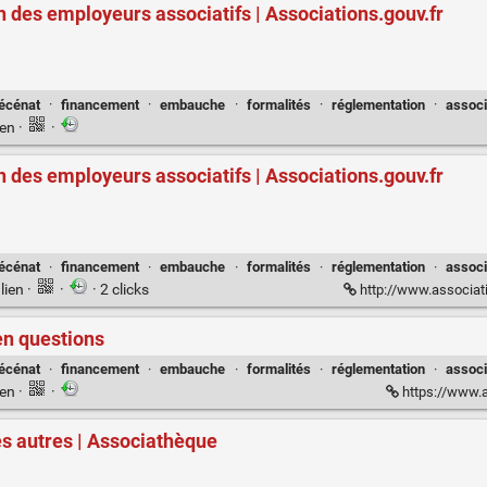
en des employeurs associatifs | Associations.gouv.fr
écénat
·
financement
·
embauche
·
formalités
·
réglementation
·
associ
ien
·
·
en des employeurs associatifs | Associations.gouv.fr
écénat
·
financement
·
embauche
·
formalités
·
réglementation
·
associ
lien
·
·
· 2 clicks
http://www.associations.gouv
en questions
écénat
·
financement
·
embauche
·
formalités
·
réglementation
·
assoc
ien
·
·
https://www.a
s autres | Associathèque