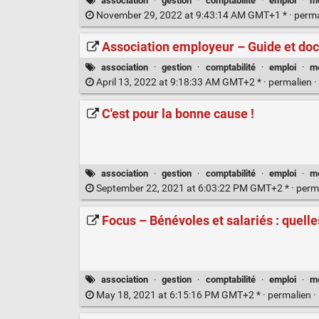
association
·
gestion
·
comptabilité
·
emploi
·
m
November 29, 2022 at 9:43:14 AM GMT+1 * ·
perm
Association employeur – Guide et do
association
·
gestion
·
comptabilité
·
emploi
·
m
April 13, 2022 at 9:18:33 AM GMT+2 * ·
permalien
·
C'est pour la bonne cause !
association
·
gestion
·
comptabilité
·
emploi
·
m
September 22, 2021 at 6:03:22 PM GMT+2 * ·
perm
Focus – Bénévoles et salariés : quell
association
·
gestion
·
comptabilité
·
emploi
·
m
May 18, 2021 at 6:15:16 PM GMT+2 * ·
permalien
·