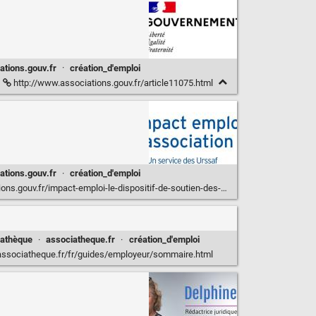
ations.gouv.fr
·
création_d'emploi
http://www.associations.gouv.fr/article11075.html
ations.gouv.fr
·
création_d'emploi
.fr/impact-emploi-le-dispositif-de-soutien-des-employeurs-associatifs.html
iathèque
·
associatheque.fr
·
création_d'emploi
ssociatheque.fr/fr/guides/employeur/sommaire.html