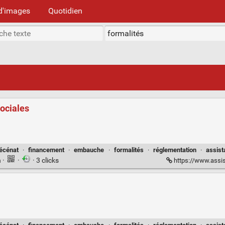
d'images
Quotidien
sociales
écénat
·
financement
·
embauche
·
formalités
·
réglementation
·
assist
n
·
·
· 3 clicks
https://www.assist