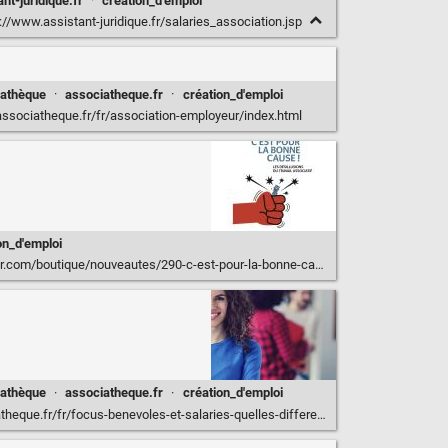
ant-juridique.fr
·
création_d'emploi
://www.assistant-juridique.fr/salaries_association.jsp
iathèque
·
associatheque.fr
·
création_d'emploi
ssociatheque.fr/fr/association-employeur/index.html
on_d'emploi
m/boutique/nouveautes/290-c-est-pour-la-bonne-cause--9782708253766.html
iathèque
·
associatheque.fr
·
création_d'emploi
ue.fr/fr/focus-benevoles-et-salaries-quelles-differences.html