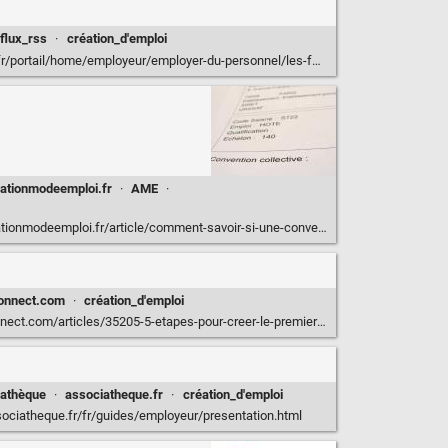
flux_rss
·
création_d'emploi
l/home/employeur/employer-du-personnel/les-formalites-liees-a-lembauche.html
ationmodeemploi.fr
·
AME
·
fr/article/comment-savoir-si-une-convention-collective-s-applique-a-notre-association.70169
onnect.com
·
création_d'emploi
/articles/35205-5-etapes-pour-creer-le-premier-emploi-dans-votre-association
iathèque
·
associatheque.fr
·
création_d'emploi
ociatheque.fr/fr/guides/employeur/presentation.html