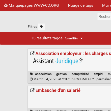
Marquepages WWW-CD.ORG
Nuage de tags
Mur 
Filtres
15 résultats taggé
formalités
Association employeur : les charges 
association
·
gestion
·
comptabilité
·
emploi
·
m
March 14, 2023 at 2:07:06 PM GMT+1 * ·
permalie
Embauche d'un salarié