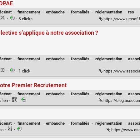
a DPAE
écénat
·
financement
·
embauche
·
formalités
·
réglementation
·
rss
·
·
· 8 clicks
https://www.urssaf.fr/portai
ective s’applique à notre association ?
écénat
·
financement
·
embauche
·
formalités
·
réglementation
·
associ
·
· 1 click
https://www.associationmodeemploi.
r votre Premier Recrutement
écénat
·
financement
·
embauche
·
formalités
·
réglementation
·
assoc
alien
·
·
https://blog.assoconnect.com
écénat
·
financement
·
embauche
·
formalités
·
réglementation
·
assoc
ien
·
·
https://www.ass