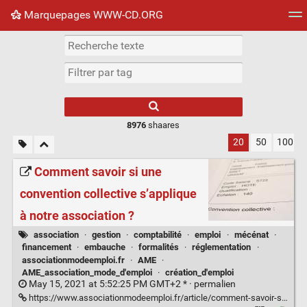
Marquepages WWW-CD.ORG
Nuage de tags
Mur d'images
Quotidien
Flux RS
8976
shaares
20
50
100
Comment savoir si une
convention collective s’applique
à notre association ?
association
·
gestion
·
comptabilité
·
emploi
·
mécénat
·
financement
·
embauche
·
formalités
·
réglementation
·
associationmodeemploi.fr
·
AME
·
AME_association_mode_d'emploi
·
création_d'emploi
May 15, 2021 at 5:52:25 PM GMT+2 * ·
permalien
https://www.associationmodeemploi.fr/article/comment-savoir-si-une-convention-collective-s-applique-a-notre-association.70169