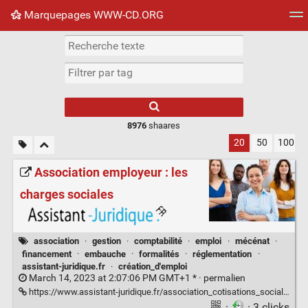
Marquepages WWW-CD.ORG
Nuage de tags
Mur d'images
Quotidien
Flux RS
8976
shaares
20
50
100
Association employeur : les
charges sociales
association
·
gestion
·
comptabilité
·
emploi
·
mécénat
·
financement
·
embauche
·
formalités
·
réglementation
·
assistant-juridique.fr
·
création_d'emploi
March 14, 2023 at 2:07:06 PM GMT+1 * ·
permalien
https://www.assistant-juridique.fr/association_cotisations_sociales.jsp
·
· 3 clicks