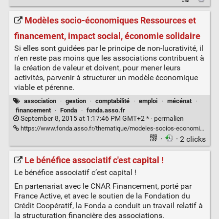
Modèles socio-économiques Ressources et
financement, impact social, économie solidaire
Si elles sont guidées par le principe de non-lucrativité, il
n'en reste pas moins que les associations contribuent à
la création de valeur et doivent, pour mener leurs
activités, parvenir à structurer un modèle économique
viable et pérenne.
association
·
gestion
·
comptabilité
·
emploi
·
mécénat
·
financement
·
Fonda
·
fonda.asso.fr
September 8, 2015 at 1:17:46 PM GMT+2 * ·
permalien
https://www.fonda.asso.fr/thematique/modeles-socios-economiques
·
· 2 clicks
Le bénéfice associatif c'est capital !
Le bénéfice associatif c’est capital !
En partenariat avec le CNAR Financement, porté par
France Active, et avec le soutien de la Fondation du
Crédit Coopératif, la Fonda a conduit un travail relatif à
la structuration financière des associations.