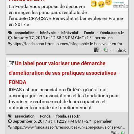
La Fonda vous propose de découvrir
en images les principaux résultats de
l’enquête CRA-CSA « Bénévolat et bénévoles en France
en 2017 ».
association
·
bénévole
·
bénévolat
·
Fonda
·
fonda.asso.fr
January 17, 2019 at 12:38:23 PM GMT+1 * ·
permalien
https://fonda.asso.fr/ressources/infographie-le-benevolat-en-france-en-2017
·
· 1 click
Un label pour valoriser une démarche
d'amélioration de ses pratiques associatives -
FONDA
IDEAS est une association d’intérêt général qui
accompagne les associations et les fondations pour
favoriser le renforcement de leurs capacités et
optimiser leur mode de fonctionnement.
association
·
Fonda
·
fonda.asso.fr
September 5, 2017 at 1:12:29 PM GMT+2 * ·
permalien
https://www.fonda.asso.fr/ressources/un-label-pour-valoriser-une-demarche-damelioration-de-ses-pratiques-associatives?var_mode=calcul
·