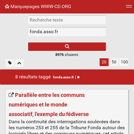
Marquepages WWW-CD.ORG
Nuage de tags
Mur d'images
Quotidien
Flux RS
8976
shaares
20
50
100
8 résultats taggé
fonda.asso.fr
Parallèle entre les communs
numériques et le monde
associatif, l'exemple du fédiverse
Dans la continuité des interrogations soulevées dans
les numéros 253 et 255 de la Tribune Fonda autour des
logiciels libres et des communs numériques, cet article