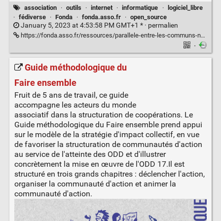
association
·
outils
·
internet
·
informatique
·
logiciel_libre
·
fédiverse
·
Fonda
·
fonda.asso.fr
·
open_source
January 5, 2023 at 4:53:58 PM GMT+1 * ·
permalien
https://fonda.asso.fr/ressources/parallele-entre-les-communs-numeriques-et-le-monde-associatif-lexemple-du-fediverse
·
Guide méthodologique du
Faire ensemble
Fruit de 5 ans de travail, ce guide
accompagne les acteurs du monde
associatif dans la structuration de coopérations. Le
Guide méthodologique du Faire ensemble prend appui
sur le modèle de la stratégie d'impact collectif, en vue
de favoriser la structuration de communautés d'action
au service de l'atteinte des ODD et d'illustrer
concrètement la mise en œuvre de l'ODD 17.Il est
structuré en trois grands chapitres : déclencher l'action,
organiser la communauté d'action et animer la
communauté d'action.