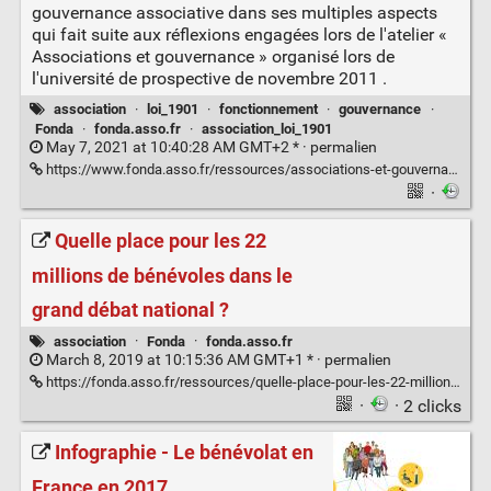
gouvernance associative dans ses multiples aspects
qui fait suite aux réflexions engagées lors de l'atelier «
Associations et gouvernance » organisé lors de
l'université de prospective de novembre 2011 .
association
·
loi_1901
·
fonctionnement
·
gouvernance
·
Fonda
·
fonda.asso.fr
·
association_loi_1901
May 7, 2021 at 10:40:28 AM GMT+2 * ·
permalien
https://www.fonda.asso.fr/ressources/associations-et-gouvernance-quel-equilibre-des-pouvoirs-dans-les-associations-demain
·
Quelle place pour les 22
millions de bénévoles dans le
grand débat national ?
association
·
Fonda
·
fonda.asso.fr
March 8, 2019 at 10:15:36 AM GMT+1 * ·
permalien
https://fonda.asso.fr/ressources/quelle-place-pour-les-22-millions-de-benevoles-dans-le-grand-debat-national
·
· 2 clicks
Infographie - Le bénévolat en
France en 2017