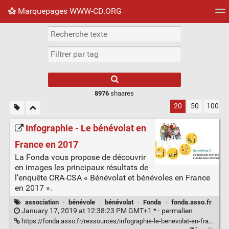
Marquepages WWW-CD.ORG
Nuage de tags
Mur d'images
Quotidien
Flux RS
8976
shaares
20
50
100
Infographie - Le bénévolat en
France en 2017
La Fonda vous propose de découvrir
en images les principaux résultats de
l’enquête CRA-CSA « Bénévolat et bénévoles en France
en 2017 ».
association
·
bénévole
·
bénévolat
·
Fonda
·
fonda.asso.fr
January 17, 2019 at 12:38:23 PM GMT+1 * ·
permalien
https://fonda.asso.fr/ressources/infographie-le-benevolat-en-france-en-2017