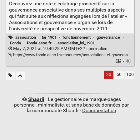
Découvrez une note d'éclairage prospectif sur la
gouvernance associative dans ses multiples aspects
qui fait suite aux réflexions engagées lors de l'atelier «
Associations et gouvernance » organisé lors de
l'université de prospective de novembre 2011 .
association
·
loi_1901
·
fonctionnement
·
gouvernance
·
Fonda
·
fonda.asso.fr
·
association_loi_1901
May 7, 2021 at 10:40:28 AM GMT+2 * ·
permalien
https://www.fonda.asso.fr/ressources/associations-et-gouvernance-quel-equilibre-des-pouvoirs-dans-les-associations-demain
·
20
50
100
Shaarli
· Le gestionnaire de marque-pages
personnel, minimaliste, et sans base de données par
la communauté Shaarli ·
Documentation