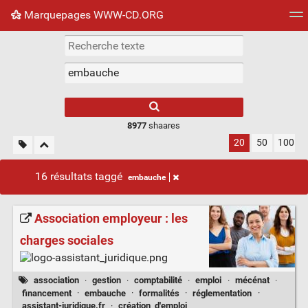
Marquepages WWW-CD.ORG
Nuage de tags
Mur d'images
Quotidien
Flux RS
8977
shaares
20
50
100
16 résultats taggé
embauche
Association employeur : les
charges sociales
association
·
gestion
·
comptabilité
·
emploi
·
mécénat
·
financement
·
embauche
·
formalités
·
réglementation
·
assistant-juridique.fr
·
création_d'emploi