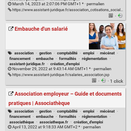
March 14, 2023 at 2:07:06 PM GMT+1 * ·
permalien
https://www.assistant-juridique.fr/association_cotisations_sociales.jsp
·
Embauche d'un salarié
association
·
gestion
·
comptabilité
·
emploi
·
mécénat
·
financement
·
embauche
·
formalités
·
réglementation
·
assistant-juridique.fr
·
création_d'emploi
November 29, 2022 at 9:43:14 AM GMT+1 * ·
permalien
https://www.assistant-juridique.fr/salaries_association.jsp
·
· 1 click
Association employeur – Guide et documents
pratiques | Associathèque
association
·
gestion
·
comptabilité
·
emploi
·
mécénat
·
financement
·
embauche
·
formalités
·
réglementation
·
associathèque
·
associatheque.fr
·
création_d'emploi
April 13, 2022 at 9:18:33 AM GMT+2 * ·
permalien