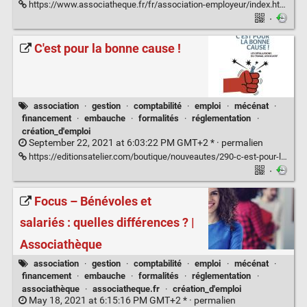
https://www.associatheque.fr/fr/association-employeur/index.html
·
C'est pour la bonne cause !
association
·
gestion
·
comptabilité
·
emploi
·
mécénat
·
financement
·
embauche
·
formalités
·
réglementation
·
création_d'emploi
September 22, 2021 at 6:03:22 PM GMT+2 * ·
permalien
https://editionsatelier.com/boutique/nouveautes/290-c-est-pour-la-bonne-cause--9782708253766.html
·
Focus – Bénévoles et
salariés : quelles différences ? |
Associathèque
association
·
gestion
·
comptabilité
·
emploi
·
mécénat
·
financement
·
embauche
·
formalités
·
réglementation
·
associathèque
·
associatheque.fr
·
création_d'emploi
May 18, 2021 at 6:15:16 PM GMT+2 * ·
permalien