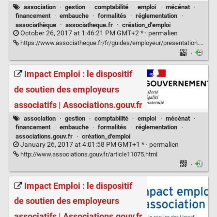
association
·
gestion
·
comptabilité
·
emploi
·
mécénat
·
financement
·
embauche
·
formalités
·
réglementation
·
associathèque
·
associatheque.fr
·
création_d'emploi
October 26, 2017 at 1:46:21 PM GMT+2 * ·
permalien
https://www.associatheque.fr/fr/guides/employeur/presentation.html
·
Impact Emploi : le dispositif
de soutien des employeurs
associatifs | Associations.gouv.fr
association
·
gestion
·
comptabilité
·
emploi
·
mécénat
·
financement
·
embauche
·
formalités
·
réglementation
·
associations.gouv.fr
·
création_d'emploi
January 26, 2017 at 4:01:58 PM GMT+1 * ·
permalien
http://www.associations.gouv.fr/article11075.html
·
Impact Emploi : le dispositif
de soutien des employeurs
associatifs | Associations.gouv.fr