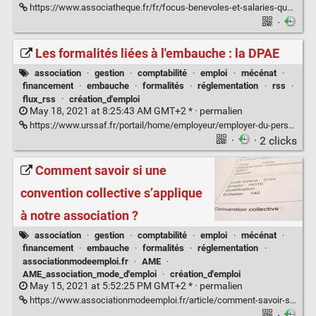
https://www.associatheque.fr/fr/focus-benevoles-et-salaries-quelles-differences.html
·
Les formalités liées à l'embauche : la DPAE
association
·
gestion
·
comptabilité
·
emploi
·
mécénat
·
financement
·
embauche
·
formalités
·
réglementation
·
rss
·
flux_rss
·
création_d'emploi
May 18, 2021 at 8:25:43 AM GMT+2 * ·
permalien
https://www.urssaf.fr/portail/home/employeur/employer-du-personnel/les-formalites-liees-a-lembauche.html
·
· 2 clicks
Comment savoir si une
convention collective s’applique
à notre association ?
association
·
gestion
·
comptabilité
·
emploi
·
mécénat
·
financement
·
embauche
·
formalités
·
réglementation
·
associationmodeemploi.fr
·
AME
·
AME_association_mode_d'emploi
·
création_d'emploi
May 15, 2021 at 5:52:25 PM GMT+2 * ·
permalien
https://www.associationmodeemploi.fr/article/comment-savoir-si-une-convention-collective-s-applique-a-notre-association.70169
·