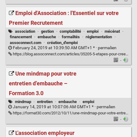
Emploi d'Association : l'Essentiel sur votre
Premier Recrutement
association
·
gestion
·
comptabilité
·
emploi
·
mécénat
·
financement
·
embauche
·
formalités
·
réglementation
·
assoconnect.com
·
création_d'emploi
February 24, 2019 at 10:39:50 AM GMT+1 * ·
permalien
https://blog.assoconnect.com/articles/35205-5-etapes-pour-creer-le-premier-emploi-dans-votre-association
·
Une mindmap pour votre
entretien d’embauche –
Formation 3.0
mindmap
·
entretien
·
embauche
·
emploi
January 14, 2019 at 10:07:06 AM GMT+1 * ·
permalien
https://format30.com/2012/10/11/une-mindmap-pour-votre-entretien-dembauche/
·
L'association employeur