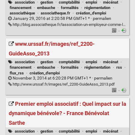
association
·
gestion
·
comptabilité
·
emploi
·
mécénat
·
financement
·
embauche
·
formalités
·
réglementation
·
associathèque
·
associatheque.fr
·
création_d'emploi
January 29, 2016 at 2:20:58 PM GMT+1 * ·
permalien
http://blog.associatheque.fr/lassociation-un-employeur-comme-les-autres/#.VqtjhxKp6D0.twitter
·
www.urssaf.fr/images/ref_2200-
GuideAsso_2013
association
·
gestion
·
comptabilité
·
emploi
·
mécénat
·
financement
·
embauche
·
formalités
·
réglementation
·
rss
·
flux_rss
·
création_d'emploi
November 3, 2014 at 6:20:28 PM GMT+1 * ·
permalien
http://www.urssaf.fr/images/ref_2200-GuideAsso_2013.pdf
·
Premier emploi associatif : Quel impact sur la
dynamique bénévole? - France Bénévolat
Sarthe
association
·
gestion
·
comptabilité
·
emploi
·
mécénat
·