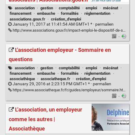
association
·
gestion
·
comptabilité
·
emploi
·
mécénat
·
financement
·
embauche
·
formalités
·
réglementation
·
associations.gouv.fr
·
création_d'emploi
January 11, 2017 at 11:41:54 AM GMT+1 * ·
permalien
http://www.associations.gouv.fr/impact-emploi-le-dispositif-de-soutien-des-employeurs-associatifs.html
·
L'association employeur - Sommaire en
questions
association
·
gestion
·
comptabilité
·
emploi
·
mécénat
·
financement
·
embauche
·
formalités
·
réglementation
·
associathèque
·
associatheque.fr
·
création_d'emploi
January 29, 2016 at 2:23:15 PM GMT+1 * ·
permalien
https://www.associatheque.fr/fr/guides/employeur/sommaire.html
·
L’association, un employeur
comme les autres |
Associathèque