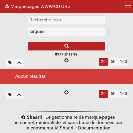
Marquepages WWW-CD.ORG
Nuage de tags
Mur d'images
Quotidien
Flux RS
8977
shaares
20
50
100
Aucun résultat.
20
50
100
Shaarli
· Le gestionnaire de marque-pages
personnel, minimaliste, et sans base de données par
la communauté Shaarli ·
Documentation