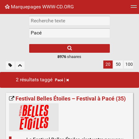
Marquepages WWW-CD.ORG
Nuage de tags
Mur d'images
Quotidien
Flux RS
8976
shaares
20
50
100
2 résultats taggé
Pacé
Festival Belles Étoiles – Festival à Pacé (35)