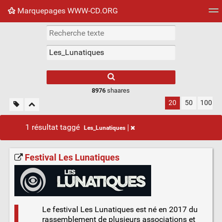
Marquepages WWW-CD.ORG
Nuage de tags
Mur d'images
Quotidien
Flux RS
8976
shaares
20
50
100
1 résultat taggé
Les_Lunatiques
Festival Les Lunatiques
Le festival Les Lunatiques est né en 2017 du
rassemblement de plusieurs associations et