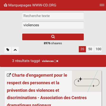
Marquepages WWW-CD.ORG
Nuage de tags
Mur d'images
Quotidien
Flux RS
8976
shaares
20
50
100
3 résultats taggé
violences
Charte d’engagement pour le
respect des personnes et la
prévention des violences et
discriminations - Association des Centres
dramatiques nationaux