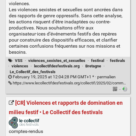
violences.
Les violences sexistes et sexuelles sont ancrées dans
des rapports de genre oppressifs. Sans cette analyse,
les actions risquent d’être inadaptées ou contre-
productives. Nous souhaitons offrir aux
organisateur·ices d’événements festifs des repères
pour construire des dispositifs efficaces, et clarifier
certaines confusions fréquentes sur nos missions et
besoins.
VSS
·
violences_sexistes_et_sexuelles
·
festival
·
festivals
·
violences
·
lecollectifdesfestivals.org
·
Bretagne
·
Le_Collectif_des_festivals
February 19, 2025 at 12:04:28 PM GMT+1 * ·
permalien
https://www.lecollectifdesfestivals.org/collectif/2025/02/communique-des-collectifs-et-associations-de-prevention-des-violences-en-milieu-festif/
·
[CR] Violences et rapports de domination en
milieu festif • Le Collectif des festivals
comptes-rendus