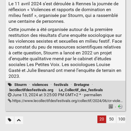
Le 11 avril 2024 s’est déroulée à Rennes la journée de
réflexion « Violences et rapports de domination en
milieu festif », organisée par Stourm, qui a rassemblé
une centaine de personnes.
Cette journée a été organisée autour de la première
restitution des résultats d’une enquête sociologique sur
les violences sexistes et sexuelles en milieu festif. Face
au constat du peu de ressources scientifiques relatives
à cette question, Stourm a lancé en 2022 un projet
d’enquête qualitative mené par le cabinet d’études
sociales Les Petites Voix. Les sociologues Louise
Gasté et Julie Besnard ont mené l’enquête de terrain en
2023.
Stourm
·
violences
·
festivals
·
Bretagne
·
lecollectifdesfestivals.org
·
Le_Collectif_des_festivals
June 13, 2024 at 3:25:00 PM GMT+2 * ·
permalien
https://www.lecollectifdesfestivals.org/collectif/2024/06/cr-violences-en-milieu-festif/
·
20
50
100