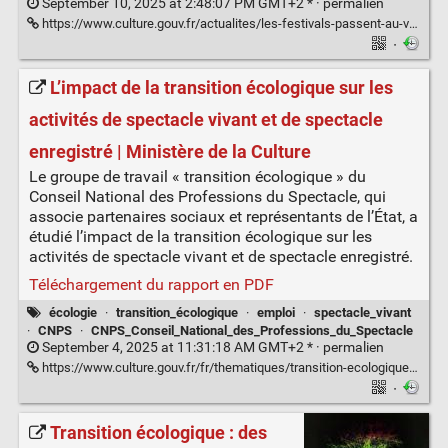
September 10, 2025 at 2:48:07 PM GMT+2 * ·
permalien
https://www.culture.gouv.fr/actualites/les-festivals-passent-au-vert
·
L’impact de la transition écologique sur les
activités de spectacle vivant et de spectacle
enregistré | Ministère de la Culture
Le groupe de travail « transition écologique » du
Conseil National des Professions du Spectacle, qui
associe partenaires sociaux et représentants de l’État, a
étudié l’impact de la transition écologique sur les
activités de spectacle vivant et de spectacle enregistré.
Téléchargement du rapport en PDF
écologie
·
transition_écologique
·
emploi
·
spectacle_vivant
·
CNPS
·
CNPS_Conseil_National_des_Professions_du_Spectacle
September 4, 2025 at 11:31:18 AM GMT+2 * ·
permalien
https://www.culture.gouv.fr/fr/thematiques/transition-ecologique/l-impact-de-la-transition-ecologique-sur-les-activites-de-spectacle-vivant-et-de-spectacle-enregistre
·
Transition écologique : des