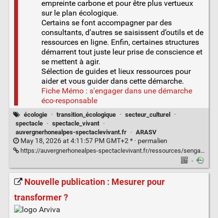
empreinte carbone et pour être plus vertueux
sur le plan écologique.
Certains se font accompagner par des
consultants, d’autres se saisissent d’outils et de
ressources en ligne. Enfin, certaines structures
démarrent tout juste leur prise de conscience et
se mettent à agir.
Sélection de guides et lieux ressources pour
aider et vous guider dans cette démarche.
Fiche Mémo : s'engager dans une démarche
éco-responsable
écologie
·
transition_écologique
·
secteur_culturel
·
spectacle
·
spectacle_vivant
·
auvergnerhonealpes-spectaclevivant.fr
·
ARASV
May 18, 2026 at 4:11:57 PM GMT+2 * ·
permalien
https://auvergnerhonealpes-spectaclevivant.fr/ressources/sengager-dans-une-demarche-eco-responsable/
·
Nouvelle publication : Mesurer pour
transformer ?