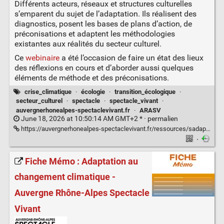
Différents acteurs, réseaux et structures culturelles
s’emparent du sujet de l’adaptation. Ils réalisent des
diagnostics, posent les bases de plans d’action, de
préconisations et adaptent les méthodologies
existantes aux réalités du secteur culturel.
Ce
webinaire
a été l’occasion de faire un état des lieux
des réflexions en cours et d’aborder aussi quelques
éléments de méthode et des préconisations.
crise_climatique
·
écologie
·
transition_écologique
·
secteur_culturel
·
spectacle
·
spectacle_vivant
·
auvergnerhonealpes-spectaclevivant.fr
·
ARASV
June 18, 2026 at 10:50:14 AM GMT+2 * ·
permalien
https://auvergnerhonealpes-spectaclevivant.fr/ressources/sadapter-aux-risques-climatiques-comment-se-mettre-en-action/
·
Fiche Mémo : Adaptation au
changement climatique -
Auvergne Rhône-Alpes Spectacle
Vivant