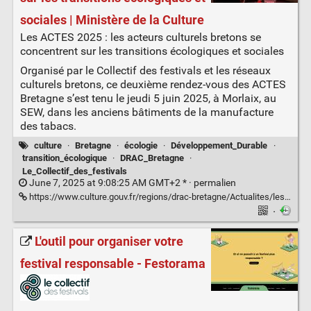
sociales | Ministère de la Culture
Les ACTES 2025 : les acteurs culturels bretons se
concentrent sur les transitions écologiques et sociales
Organisé par le Collectif des festivals et les réseaux
culturels bretons, ce deuxième rendez-vous des ACTES
Bretagne s’est tenu le jeudi 5 juin 2025, à Morlaix, au
SEW, dans les anciens bâtiments de la manufacture
des tabacs.
culture
·
Bretagne
·
écologie
·
Développement_Durable
·
transition_écologique
·
DRAC_Bretagne
·
Le_Collectif_des_festivals
June 7, 2025 at 9:08:25 AM GMT+2 * ·
permalien
https://www.culture.gouv.fr/regions/drac-bretagne/Actualites/les-actes-2025-les-acteurs-culturels-bretons-se-concentrent-sur-les-transitions-ecologiques-et-sociales
·
L'outil pour organiser votre
festival responsable - Festorama