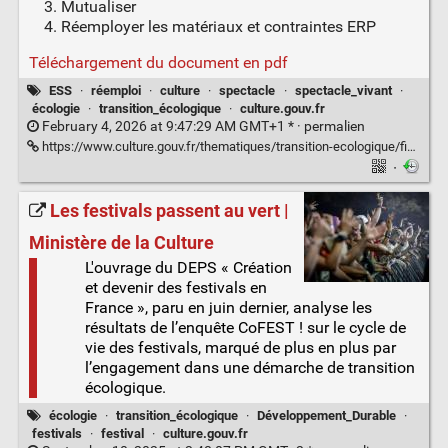
Mutualiser
Réemployer les matériaux et contraintes ERP
Téléchargement du document en pdf
ESS
·
réemploi
·
culture
·
spectacle
·
spectacle_vivant
·
écologie
·
transition_écologique
·
culture.gouv.fr
February 4, 2026 at 9:47:29 AM GMT+1 * ·
permalien
https://www.culture.gouv.fr/thematiques/transition-ecologique/fiches-juridiques-facilitant-l-inscription-des-activites-culturelles-dans-l-economie-circulaire
·
Les festivals passent au vert |
Ministère de la Culture
L'ouvrage du DEPS « Création
et devenir des festivals en
France », paru en juin dernier, analyse les
résultats de l’enquête CoFEST ! sur le cycle de
vie des festivals, marqué de plus en plus par
l’engagement dans une démarche de transition
écologique.
écologie
·
transition_écologique
·
Développement_Durable
·
festivals
·
festival
·
culture.gouv.fr