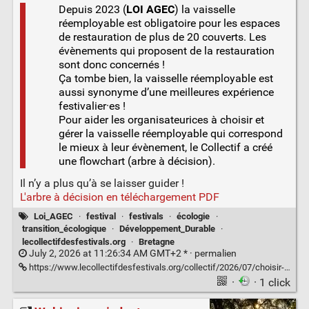
Depuis 2023 (
LOI AGEC
) la vaisselle
réemployable est obligatoire pour les espaces
de restauration de plus de 20 couverts. Les
évènements qui proposent de la restauration
sont donc concernés !
Ça tombe bien, la vaisselle réemployable est
aussi synonyme d’une meilleures expérience
festivalier·es !
Pour aider les organisateurices à choisir et
gérer la vaisselle réemployable qui correspond
le mieux à leur évènement, le Collectif a créé
une flowchart (arbre à décision).
Il n’y a plus qu’à se laisser guider !
L'arbre à décision en téléchargement PDF
Loi_AGEC
·
festival
·
festivals
·
écologie
·
transition_écologique
·
Développement_Durable
·
lecollectifdesfestivals.org
·
Bretagne
July 2, 2026 at 11:26:34 AM GMT+2 * ·
permalien
https://www.lecollectifdesfestivals.org/collectif/2026/07/choisir-et-gerer-la-vaisselle-reemployable-de-son-evenement/
·
· 1 click