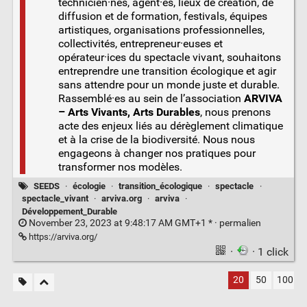
technicien·nes, agent·es, lieux de création, de
diffusion et de formation, festivals, équipes
artistiques, organisations professionnelles,
collectivités, entrepreneur·euses et
opérateur·ices du spectacle vivant, souhaitons
entreprendre une transition écologique et agir
sans attendre pour un monde juste et durable.
Rassemblé·es au sein de l’association
ARVIVA
– Arts Vivants, Arts Durables
, nous prenons
acte des enjeux liés au dérèglement climatique
et à la crise de la biodiversité. Nous nous
engageons à changer nos pratiques pour
transformer nos modèles.
SEEDS
·
écologie
·
transition_écologique
·
spectacle
·
spectacle_vivant
·
arviva.org
·
arviva
·
Développement_Durable
November 23, 2023 at 9:48:17 AM GMT+1 * ·
permalien
https://arviva.org/
·
· 1 click
20
50
100