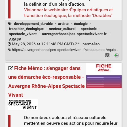
la définition d’un plan d’action.
Visionner le webinaire :Équipes artistiques et
transition écologique, la méthode "Durables"
développement_durable
·
artiste
·
écologie
·
transition_écologique
·
secteur_culturel
·
spectacle
·
spectacle_vivant
·
auvergnerhonealpes-spectaclevivant.fr
·
ARASV
May 28, 2026 at 12:11:48 PM GMT+2 * ·
permalien
https://auvergnerhonealpes-spectaclevivant.fr/ressources/equipes-artistiques-et-transition-ecologique-la-methode-durables/
·
Fiche Mémo : s'engager dans
une démarche éco-responsable -
Auvergne Rhône-Alpes Spectacle
Vivant
De nombreux acteurs et réseaux culturels
mettent en oeuvre des actions pour réduire leur