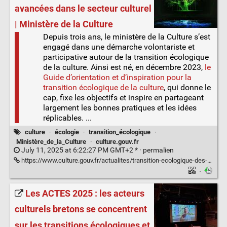
avancées dans le secteur culturel
| Ministère de la Culture
Depuis trois ans, le ministère de la Culture s’est
engagé dans une démarche volontariste et
participative autour de la transition écologique
de la culture. Ainsi est né, en décembre 2023,
le
Guide d’orientation et d’inspiration pour la
transition écologique de la culture
, qui donne le
cap, fixe les objectifs et inspire en partageant
largement les bonnes pratiques et les idées
réplicables. ...
culture
·
écologie
·
transition_écologique
·
Ministère_de_la_Culture
·
culture.gouv.fr
July 11, 2025 at 6:22:27 PM GMT+2 * ·
permalien
https://www.culture.gouv.fr/actualites/transition-ecologique-des-avancees-dans-le-secteur-culturel
·
Les ACTES 2025 : les acteurs
culturels bretons se concentrent
sur les transitions écologiques et