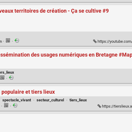
ouveaux territoires de création - Ça se cultive #9
en
·
·
https://youtube.com/wa
dissémination des usages numériques en Bretagne #Ma
ers_lieux
·
populaire et tiers lieux
·
spectacle_vivant
·
secteur_culturel
·
tiers_lieux
n
·
·
https://tierslieux.