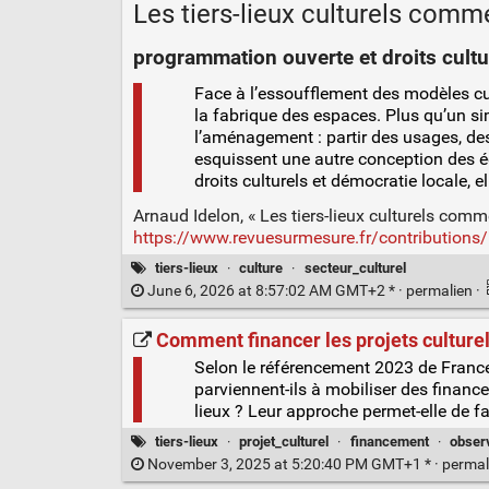
Les tiers-lieux culturels com
programmation ouverte et droits cultu
Face à l’essoufflement des modèles cultu
la fabrique des espaces. Plus qu’un si
l’aménagement : partir des usages, des
esquissent une autre conception des 
droits culturels et démocratie locale, e
Arnaud Idelon, « Les tiers-lieux culturels com
https://www.revuesurmesure.fr/contributions/
tiers-lieux
·
culture
·
secteur_culturel
June 6, 2026 at 8:57:02 AM GMT+2 * ·
permalien
·
Comment financer les projets culturels
Selon le référencement 2023 de France 
parviennent-ils à mobiliser des finance
lieux ? Leur approche permet-elle de fa
tiers-lieux
·
projet_culturel
·
financement
·
observ
November 3, 2025 at 5:20:40 PM GMT+1 * ·
permal