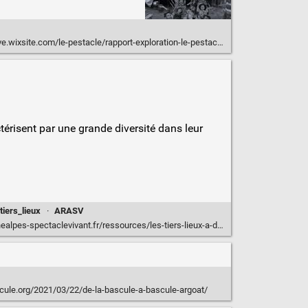
e.wixsite.com/le-pestacle/rapport-exploration-le-pestacle
actérisent par une grande diversité dans leur
tiers_lieux
·
ARASV
-spectaclevivant.fr/ressources/les-tiers-lieux-a-dimension-culturelle/
scule.org/2021/03/22/de-la-bascule-a-bascule-argoat/