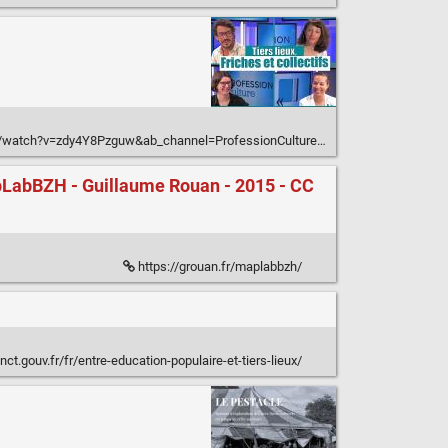
tch?v=zdy4Y8Pzguw&ab_channel=ProfessionCulture&quality=dash
pLabBZH - Guillaume Rouan - 2015 - CC
https://grouan.fr/maplabbzh/
anct.gouv.fr/fr/entre-education-populaire-et-tiers-lieux/