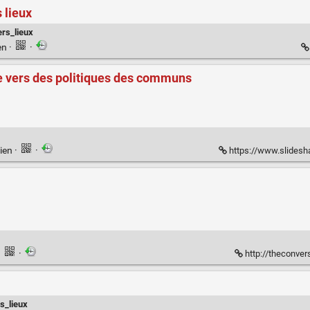
 lieux
ers_lieux
en
·
·
e vers des politiques des communs
ien
·
·
https://www.slideshare.net/sylv
·
·
http://theconver
rs_lieux