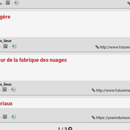
en
·
·
agère
rs_lieux
n
·
·
http://www.futurem
ur de la fabrique des nuages
rs_lieux
·
·
http://www.futuremag.fr
uriaux
·
·
https://yoannduriaux
1 / 3