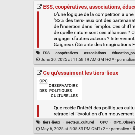
ESS, coopératives, associations, éduca
D’une logique de la compétition à une 
"83% des tiers-lieux ont des partenari
de l’insertion dans l’emploi. Ces chif
de quelle nature sont ces alliances ? 
engager d’autres acteurs ? Intervenant
Gaigneux (Gérante des Imaginations Fert
ESS
·
coopératives
·
associations
·
éducation_po
June 30, 2025 at 11:58:19 AM GMT+2 * ·
permalie
Ce qu’essaiment les tiers-lieux
Que recèle l’intérêt des politiques cult
retrace ici l’évolution d’un mouvement
tiers-lieux
·
secteur_culturel
·
OPC
·
OPC_Observa
May 6, 2025 at 5:05:33 PM GMT+2 * ·
permalien
·