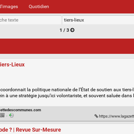
d'images
Quotidien
1 / 3
Tiers-Lieux
i coordonnait la politique nationale de l’État de soutien aux tiers-
n à une stratégie jusqu’ici volontariste, et souvent saluée dans le
zettedescommunes.com
·
https://www.lagazettedescommunes.com/club-sante-so
hode ? | Revue Sur-Mesure