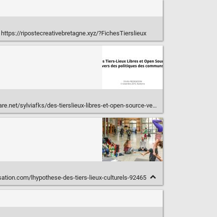
https://ripostecreativebretagne.xyz/?FichesTierslieux
iafks/des-tierslieux-libres-et-open-source-vers-des-politiques-des-communs-192326659
sation.com/lhypothese-des-tiers-lieux-culturels-92465