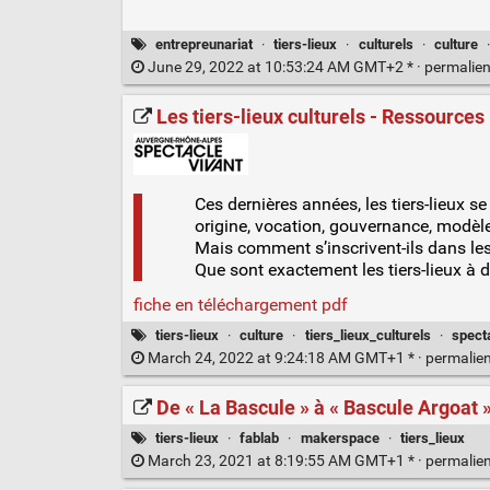
entrepreunariat
·
tiers-lieux
·
culturels
·
culture
June 29, 2022 at 10:53:24 AM GMT+2 * ·
permalie
Les tiers-lieux culturels - Ressource
Ces dernières années, les tiers-lieux se
origine, vocation, gouvernance, modè
Mais comment s’inscrivent-ils dans les
Que sont exactement les tiers-lieux à d
fiche en téléchargement pdf
tiers-lieux
·
culture
·
tiers_lieux_culturels
·
spect
March 24, 2022 at 9:24:18 AM GMT+1 * ·
permalie
De « La Bascule » à « Bascule Argoat 
tiers-lieux
·
fablab
·
makerspace
·
tiers_lieux
March 23, 2021 at 8:19:55 AM GMT+1 * ·
permalie