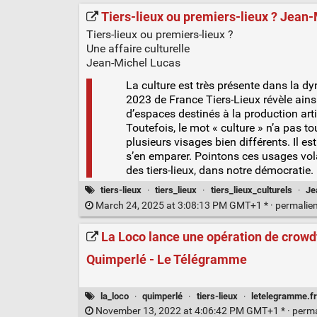
Tiers-lieux ou premiers-lieux ? Jean
Tiers-lieux ou premiers-lieux ?
Une affaire culturelle
Jean-Michel Lucas
La culture est très présente dans la d
2023 de France Tiers-Lieux révèle ains
d’espaces destinés à la production arti
Toutefois, le mot « culture » n’a pas t
plusieurs visages bien différents. Il est
s’en emparer. Pointons ces usages volat
des tiers-lieux, dans notre démocratie.
tiers-lieux
·
tiers_lieux
·
tiers_lieux_culturels
·
Je
March 24, 2025 at 3:08:13 PM GMT+1 * ·
permalie
La Loco lance une opération de crowdf
Quimperlé - Le Télégramme
la_loco
·
quimperlé
·
tiers-lieux
·
letelegramme.fr
November 13, 2022 at 4:06:42 PM GMT+1 * ·
perm