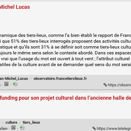
-Michel Lucas
ynamique des tiers-lieux, comme l’a bien établi le rapport de Fr
i que 51% des tiers-lieux interrogés proposent des activités cult
stique et qu’ils sont 31% à se définir soit comme tiers-lieux cult
oujours le même sens selon le contexte abordé. Dans ces espaces d
 vrai que l’usage du mot est ouvert à tout vent ; l’attribut culture
iles de la culture avant de se demander quel sens du mot serait 
an-Michel_Lucas
·
observatoire.francetierslieux.fr
n
·
·
https://observa
unding pour son projet culturel dans l’ancienne halle de
·
culture
·
tiers_lieux
alien
·
·
https://www.letelegramme.fr/finistere/quimperle/l