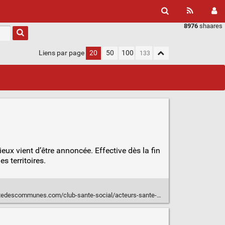
8976
shaares
Liens par page
20
50
100
lieux vient d’être annoncée. Effective dès la fin
s territoires.
cial/acteurs-sante-social/associations-sante-social/clap-de-fin-brutal-pour-le-gip-france-tiers-lieux.ILFNLS2OGBBSFOC74VWATCCR3E.html