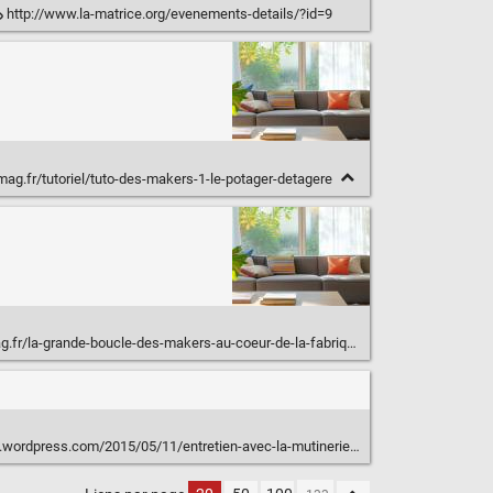
http://www.la-matrice.org/evenements-details/?id=9
ag.fr/tutoriel/tuto-des-makers-1-le-potager-detagere
/la-grande-boucle-des-makers-au-coeur-de-la-fabrique-des-nuages
.wordpress.com/2015/05/11/entretien-avec-la-mutinerie/