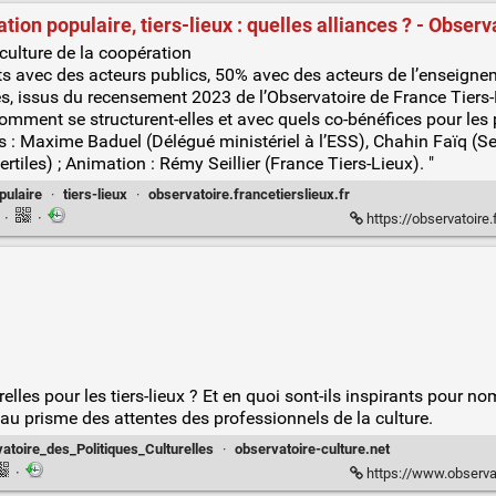
tion populaire, tiers-lieux : quelles alliances ? - Obser
culture de la coopération
ats avec des acteurs publics, 50% avec des acteurs de l’enseign
fres, issus du recensement 2023 de l’Observatoire de France Tiers
Comment se structurent-elles et avec quels co-bénéfices pour les 
s : Maxime Baduel (Délégué ministériel à l’ESS), Chahin Faïq (S
iles) ; Animation : Rémy Seillier (France Tiers-Lieux). "
pulaire
·
tiers-lieux
·
observatoire.francetierslieux.fr
n
·
·
https://observatoire.francetiersl
urelles pour les tiers-lieux ? Et en quoi sont-ils inspirants pour
 au prisme des attentes des professionnels de la culture.
toire_des_Politiques_Culturelles
·
observatoire-culture.net
·
https://www.observatoire