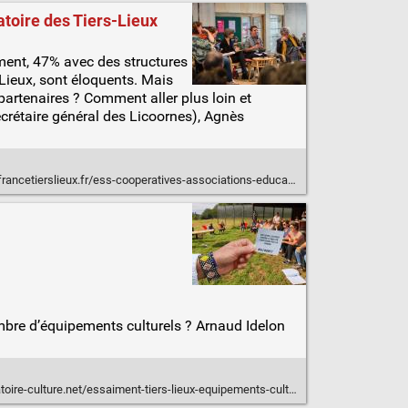
vatoire des Tiers-Lieux
ement, 47% avec des structures
-Lieux, sont éloquents. Mais
partenaires ? Comment aller plus loin et
ecrétaire général des Licoornes), Agnès
ieux.fr/ess-cooperatives-associations-education-populaire-tiers-lieux-quelles-alliances/
 nombre d’équipements culturels ? Arnaud Idelon
-culture.net/essaiment-tiers-lieux-equipements-culturels-butinent/