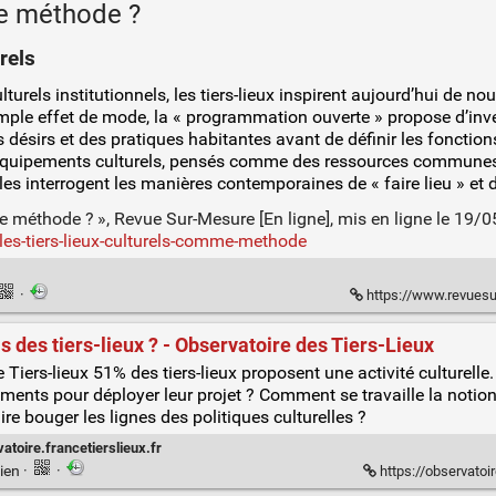
me méthode ?
rels
rels institutionnels, les tiers-lieux inspirent aujourd’hui de nou
mple effet de mode, la « programmation ouverte » propose d’inve
 désirs et des pratiques habitantes avant de définir les fonction
équipements culturels, pensés comme des ressources communes, 
lles interrogent les manières contemporaines de « faire lieu » et de
me méthode ? », Revue Sur-Mesure [En ligne], mis en ligne le 19/
les-tiers-lieux-culturels-comme-methode
·
https://www.revuesurmes
 des tiers-lieux ? - Observatoire des Tiers-Lieux
Tiers-lieux 51% des tiers-lieux proposent une activité culturel
ments pour déployer leur projet ? Comment se travaille la notion 
ire bouger les lignes des politiques culturelles ?
atoire.francetierslieux.fr
ien
·
·
https://observatoir