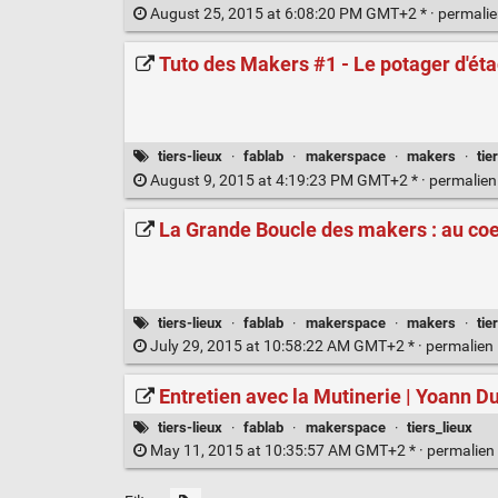
August 25, 2015 at 6:08:20 PM GMT+2 * ·
permali
Tuto des Makers #1 - Le potager d'ét
tiers-lieux
·
fablab
·
makerspace
·
makers
·
tie
August 9, 2015 at 4:19:23 PM GMT+2 * ·
permalie
La Grande Boucle des makers : au coe
tiers-lieux
·
fablab
·
makerspace
·
makers
·
tie
July 29, 2015 at 10:58:22 AM GMT+2 * ·
permalien
Entretien avec la Mutinerie | Yoann D
tiers-lieux
·
fablab
·
makerspace
·
tiers_lieux
May 11, 2015 at 10:35:57 AM GMT+2 * ·
permalien