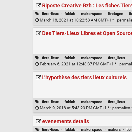
Riposte Creative Bzh : Les fiches Tiers
tiers-lieux
·
fablab
·
makerspace
·
Bretagne
·
ti
March 18, 2021 at 10:22:58 AM GMT+1 * ·
permali
Des Tiers-Lieux Libres et Open Sourc
tiers-lieux
·
fablab
·
makerspace
·
tiers_lieux
February 6, 2021 at 12:48:37 PM GMT+1 * ·
permal
L’hypothèse des tiers lieux culturels
tiers-lieux
·
fablab
·
makerspace
·
tiers_lieux
March 9, 2018 at 5:43:29 PM GMT+1 * ·
permalien
evenements details
tiers-lieux
·
fablab
·
makerspace
·
makers
·
tie