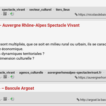
·
spectacle_vivant
·
secteur_culturel
·
tiers_lieux
n
·
·
https://nicolasdebaiv
s - Auvergne Rhône-Alpes Spectacle Vivant
 sont multipliés, que ce soit en milieu rural ou urbain, ils se car
le économique.
 dynamiques territoriales ?
imension culturelle ?
acle_vivant
·
agence_culturelle
·
auvergnerhonealpes-spectaclevivant.fr
·
n
·
·
https://auvergnerhonealpes
» – Bascule Argoat
n
·
·
http://argoat.la-ba