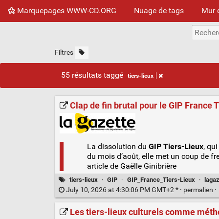
Marquepages WWW-CD.ORG
Nuage de tags
Mur 
Filtres
55 résultats taggé
tiers-lieux
Clap de fin brutal pour le GIP France 
La dissolution du
GIP Tiers-Lieux
, qu
du mois d’août, elle met un coup de frei
article de Gaëlle Ginibrière
tiers-lieux
·
GIP
·
GIP_France_Tiers-Lieux
·
laga
July 10, 2026 at 4:30:06 PM GMT+2 * ·
permalien
·
Les tiers-lieux culturels comme mét