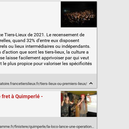
ance Tiers-Lieux de 2021. Le recensement de
urelles, quand 32% d’entre eux disposent
urels ou lieux intermédiaires ou indépendants.
’action que sont les tiers-lieux, la culture a
l se laisse facilement apprivoiser par qui veut
le plus propice pour valoriser les spécificités
toire.francetierslieux.fr/tiers-lieux-ou-premiers-lieux/
 fret à Quimperlé -
a-loco-lance-une-operation-de-crowdfunding-pour-son-projet-culturel-dans-l-ancienne-halle-de-fret-a-quimperle-13-11-2022-13219297.php