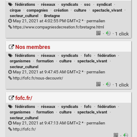
fédérations
·
réseaux
·
syndicats
·
ssc
·
syndicat
·
cirque
·
compagnies
·
création
·
culture
·
spectacle_vivant
·
secteur_culturel
·
Bretagne
May 21, 2021 at 4:02:55 PM GMT+2 * ·
permalien
https://www.compagniesdecreation.fr/bretagne.html
·
· 1 click
Nos membres
fédérations
·
réseaux
·
syndicats
·
fofc
·
fédération
·
organismes
·
formation
·
culture
·
spectacle_vivant
·
secteur_culturel
May 21, 2021 at 9:47:45 AM GMT+2 * ·
permalien
http://fofc.fr/nous-decouvrir/
·
· 1 click
fofc.fr/
fédérations
·
réseaux
·
syndicats
·
fofc
·
fédération
·
organismes
·
formation
·
culture
·
spectacle_vivant
·
secteur_culturel
May 21, 2021 at 9:47:13 AM GMT+2 * ·
permalien
http://fofc.fr/
·