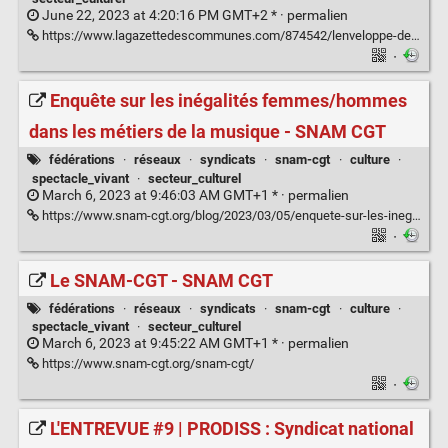
June 22, 2023 at 4:20:16 PM GMT+2 * ·
permalien
https://www.lagazettedescommunes.com/874542/lenveloppe-dediee-au-fonds-geres-par-le-gip-cafes-culture-sera-t-elle-augmentee-en-2023/
·
Enquête sur les inégalités femmes/hommes
dans les métiers de la musique - SNAM CGT
fédérations
·
réseaux
·
syndicats
·
snam-cgt
·
culture
·
spectacle_vivant
·
secteur_culturel
March 6, 2023 at 9:46:03 AM GMT+1 * ·
permalien
https://www.snam-cgt.org/blog/2023/03/05/enquete-sur-les-inegalites-femmes-hommes-dans-les-metiers-de-la-musique/
·
Le SNAM-CGT - SNAM CGT
fédérations
·
réseaux
·
syndicats
·
snam-cgt
·
culture
·
spectacle_vivant
·
secteur_culturel
March 6, 2023 at 9:45:22 AM GMT+1 * ·
permalien
https://www.snam-cgt.org/snam-cgt/
·
L'ENTREVUE #9 | PRODISS : Syndicat national