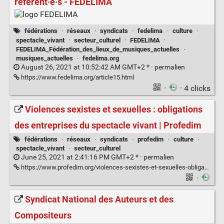
référent·e·s - FEDELIMA
fédérations
·
réseaux
·
syndicats
·
fedelima
·
culture
·
spectacle_vivant
·
secteur_culturel
·
FEDELIMA
·
FEDELIMA_Fédération_des_lieux_de_musiques_actuelles
·
musiques_actuelles
·
fedelima.org
August 26, 2021 at 10:52:42 AM GMT+2 * ·
permalien
https://www.fedelima.org/article15.html
·
· 4 clicks
Violences sexistes et sexuelles : obligations
des entreprises du spectacle vivant | Profedim
fédérations
·
réseaux
·
syndicats
·
profedim
·
culture
·
spectacle_vivant
·
secteur_culturel
June 25, 2021 at 2:41:16 PM GMT+2 * ·
permalien
https://www.profedim.org/violences-sexistes-et-sexuelles-obligations-des-entreprises-du-spectacle-vivant/
·
Syndicat National des Auteurs et des
Compositeurs