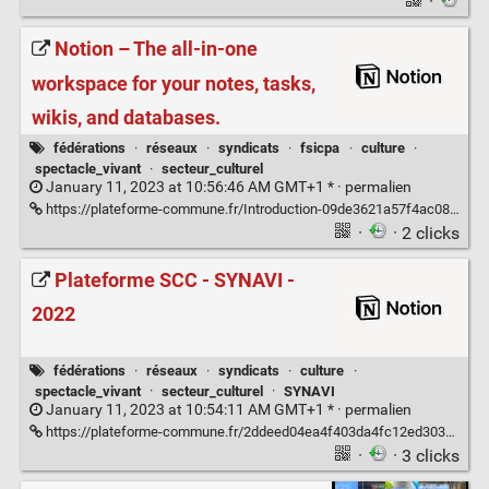
·
Notion – The all-in-one
workspace for your notes, tasks,
wikis, and databases.
fédérations
·
réseaux
·
syndicats
·
fsicpa
·
culture
·
spectacle_vivant
·
secteur_culturel
January 11, 2023 at 10:56:46 AM GMT+1 * ·
permalien
https://plateforme-commune.fr/Introduction-09de3621a57f4ac08598bed683285a4e
·
· 2 clicks
Plateforme SCC - SYNAVI -
2022
fédérations
·
réseaux
·
syndicats
·
culture
·
spectacle_vivant
·
secteur_culturel
·
SYNAVI
January 11, 2023 at 10:54:11 AM GMT+1 * ·
permalien
https://plateforme-commune.fr/2ddeed04ea4f403da4fc12ed3036f5a5
·
· 3 clicks