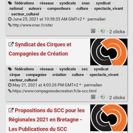
fédérations
·
réseaux
·
syndicats
·
snac
·
syndicat
·
national
·
auteurs
·
compositeurs
·
culture
·
spectacle_vivant
·
secteur_culturel
June 25, 2021 at 10:38:33 AM GMT+2 * ·
permalien
http://www.snac.fr/site/
·
· 2 clicks
Syndicat des Cirques et
Compagnies de Création
fédérations
·
réseaux
·
syndicats
·
ssc
·
syndicat
·
cirque
·
compagnies
·
création
·
culture
·
spectacle_vivant
·
secteur_culturel
May 21, 2021 at 4:03:26 PM GMT+2 * ·
permalien
https://www.compagniesdecreation.fr/le-scc.html
·
· 2 clicks
Propositions du SCC pour les
Régionales 2021 en Bretagne -
Les Publications du SCC