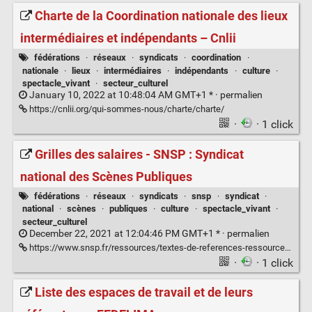
Charte de la Coordination nationale des lieux
intermédiaires et indépendants – Cnlii
fédérations
·
réseaux
·
syndicats
·
coordination
·
nationale
·
lieux
·
intermédiaires
·
indépendants
·
culture
·
spectacle_vivant
·
secteur_culturel
January 10, 2022 at 10:48:04 AM GMT+1 * ·
permalien
https://cnlii.org/qui-sommes-nous/charte/charte/
·
· 1 click
Grilles des salaires - SNSP : Syndicat
national des Scènes Publiques
fédérations
·
réseaux
·
syndicats
·
snsp
·
syndicat
·
national
·
scènes
·
publiques
·
culture
·
spectacle_vivant
·
secteur_culturel
December 22, 2021 at 12:04:46 PM GMT+1 * ·
permalien
https://www.snsp.fr/ressources/textes-de-references-ressources/convention-collective-textes-de-references-ressources/grilles-des-salaires-2021/
·
· 1 click
Liste des espaces de travail et de leurs