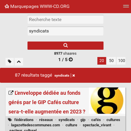
Marquepages WWW-CD.ORG
Nuage de tags
Mur d'images
Quotidien
Flux RS
8977
shaares
1 / 5
20
50
100
87 résultats taggé
syndicats
L'enveloppe dédiée au fonds
gérés par le GIP Cafés culture
sera-t-elle augmentée en 2023 ?
fédérations
·
réseaux
·
syndicats
·
gip
·
cafés
·
cultures
·
lagazettedescommunes.com
·
culture
·
spectacle_vivant
·
secteur_culturel