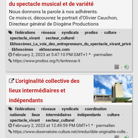
du spectacle musical et de variété
Nous donnons la parole à nos adhérents.
Ce mois-ci, découvrez le portrait d’Olivier Cauchon,
Directeur général de Diogène Productions
fédérations
·
réseaux
·
syndicats
·
prodiss
·
culture
·
spectacle_vivant
·
secteur_culturel
·
Ekhoscènes_La_voix_des_entrepreneurs_du_spectacle_vivant_privé
·
Ekhoscènes
·
ekhoscenes.com
February 2, 2023 at 5:47:10 PM GMT+1 * ·
permalien
https://www.prodiss.org/fr/lentrevue-9
·
L’originalité collective des
lieux intermédiaires et
indépendants
fédérations
·
réseaux
·
syndicats
·
coordination
·
nationale
·
lieux
·
intermédiaires
·
indépendants
·
culture
·
spectacle_vivant
·
secteur_culturel
February 2, 2023 at 12:49:59 PM GMT+1 * ·
permalien
https://www.observatoire-culture.net/irreductible-originalite-collective-lieux-intermediaires-independants/