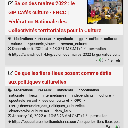
Salon des maires 2022 : le
GIP Cafés culture - FNCC |
Fédération Nationale des
Collectivités territoriales pour la Culture
fédérations
·
réseaux
·
syndicats
·
gip
·
cafés
·
cultures
·
culture
·
spectacle_vivant
·
secteur_culturel
December 5, 2022 at 7:43:07 PM GMT+1 * ·
permalien
https://www.fncc.fr/blog/salon-des-maires-2022-le-gip-cafes-culture/
·
· 1 click
Ce que les tiers-lieux posent comme défis
aux politiques culturelles
fédérations
·
réseaux
·
syndicats
·
coordination
·
nationale
·
lieux
·
intermédiaires
·
indépendants
·
culture
·
spectacle_vivant
·
secteur_culturel
·
OPC
·
OPC_Observatoire_des_Politiques_Culturelles
·
observatoire-culture.net
·
tiers_lieux
January 10, 2022 at 10:55:23 AM GMT+1 * ·
permalien
https://opcculture.shorthandstories.com/ce-que-les-tiers-lieux-posent-comme-defis-aux-politiques-culturelles-observatoire-des-politiques-culturelles/#_ftn2
·