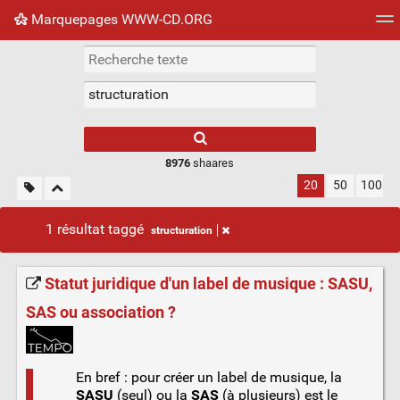
Marquepages WWW-CD.ORG
Nuage de tags
Mur d'images
Quotidien
Flux RS
8976
shaares
20
50
100
1 résultat taggé
structuration
Statut juridique d'un label de musique : SASU,
SAS ou association ?
En bref : pour créer un label de musique, la
SASU
(seul) ou la
SAS
(à plusieurs) est le