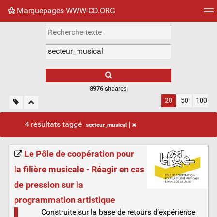
Marquepages WWW-CD.ORG
Nuage de tags
Mur d'images
Quotidien
Flux RS
8976
shaares
20
50
100
4 résultats taggé
secteur_musical
Le Pôle de coopération pour
la filière musicale - Réagir en cas
de pression sur la
programmation artistique
Construite sur la base de retours d’expérience