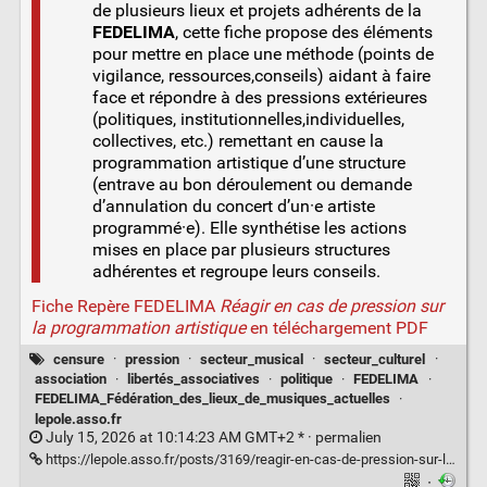
de plusieurs lieux et projets adhérents de la
FEDELIMA
, cette fiche propose des éléments
pour mettre en place une méthode (points de
vigilance, ressources,conseils) aidant à faire
face et répondre à des pressions extérieures
(politiques, institutionnelles,individuelles,
collectives, etc.) remettant en cause la
programmation artistique d’une structure
(entrave au bon déroulement ou demande
d’annulation du concert d’un·e artiste
programmé·e). Elle synthétise les actions
mises en place par plusieurs structures
adhérentes et regroupe leurs conseils.
Fiche Repère FEDELIMA
Réagir en cas de pression sur
la programmation artistique
en téléchargement PDF
censure
·
pression
·
secteur_musical
·
secteur_culturel
·
association
·
libertés_associatives
·
politique
·
FEDELIMA
·
FEDELIMA_Fédération_des_lieux_de_musiques_actuelles
·
lepole.asso.fr
July 15, 2026 at 10:14:23 AM GMT+2 * ·
permalien
https://lepole.asso.fr/posts/3169/reagir-en-cas-de-pression-sur-la-programmation-artistique
·