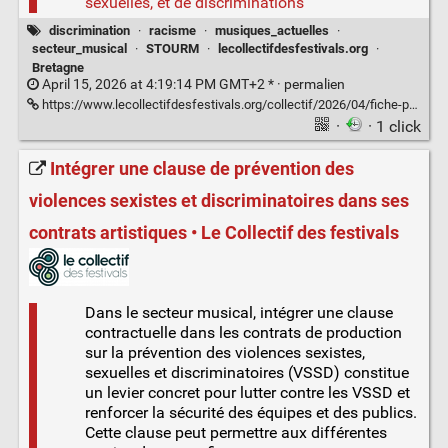
sexuelles, et de discriminations
discrimination
·
racisme
·
musiques_actuelles
·
secteur_musical
·
STOURM
·
lecollectifdesfestivals.org
·
Bretagne
April 15, 2026 at 4:19:14 PM GMT+2 * ·
permalien
https://www.lecollectifdesfestivals.org/collectif/2026/04/fiche-pratique-lutter-contre-les-discriminations-ethno-raciales-dans-les-musiques-actuelles/
·
· 1 click
Intégrer une clause de prévention des
violences sexistes et discriminatoires dans ses
contrats artistiques • Le Collectif des festivals
Dans le secteur musical, intégrer une clause
contractuelle dans les contrats de production
sur la prévention des violences sexistes,
sexuelles et discriminatoires (VSSD) constitue
un levier concret pour lutter contre les VSSD et
renforcer la sécurité des équipes et des publics.
Cette clause peut permettre aux différentes