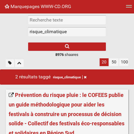
Marquepages WWW-CD.ORG
Nuage de tags
Mur d'images
Quotidien
Flux RS
8976
shaares
20
50
100
2 résultats taggé
risque_climatique
Prévention du risque pluie : le COFEES publie
un guide méthodologique pour aider les
festivals à construire un processus de décision
solide - Collectif des festivals éco-responsables
et solidaires en Région Sud