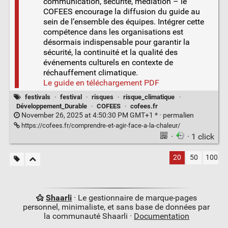
communication, sécurité, médiation – le
COFEES encourage la diffusion du guide au
sein de l’ensemble des équipes. Intégrer cette
compétence dans les organisations est
désormais indispensable pour garantir la
sécurité, la continuité et la qualité des
événements culturels en contexte de
réchauffement climatique.
Le guide en téléchargement PDF
festivals
·
festival
·
risques
·
risque_climatique
·
Développement_Durable
·
COFEES
·
cofees.fr
November 26, 2025 at 4:50:30 PM GMT+1 * ·
permalien
https://cofees.fr/comprendre-et-agir-face-a-la-chaleur/
·
· 1 click
20
50
100
Shaarli
· Le gestionnaire de marque-pages
personnel, minimaliste, et sans base de données par
la communauté Shaarli ·
Documentation