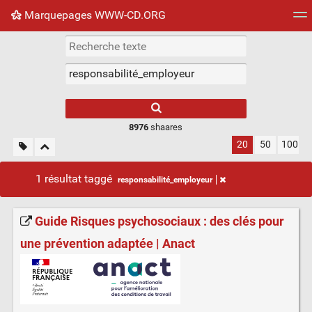
Marquepages WWW-CD.ORG
Nuage de tags
Mur d'images
Quotidien
Flux RS
8976
shaares
20
50
100
1 résultat taggé
responsabilité_employeur
Guide Risques psychosociaux : des clés pour
une prévention adaptée | Anact