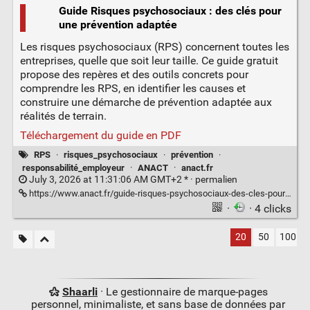
Guide Risques psychosociaux : des clés pour
une prévention adaptée
Les risques psychosociaux (RPS) concernent toutes les
entreprises, quelle que soit leur taille. Ce guide gratuit
propose des repères et des outils concrets pour
comprendre les RPS, en identifier les causes et
construire une démarche de prévention adaptée aux
réalités de terrain.
Téléchargement du guide en PDF
RPS
·
risques_psychosociaux
·
prévention
·
responsabilité_employeur
·
ANACT
·
anact.fr
July 3, 2026 at 11:31:06 AM GMT+2 * ·
permalien
https://www.anact.fr/guide-risques-psychosociaux-des-cles-pour-une-prevention-adaptee
·
· 4 clicks
20
50
100
Shaarli
· Le gestionnaire de marque-pages
personnel, minimaliste, et sans base de données par