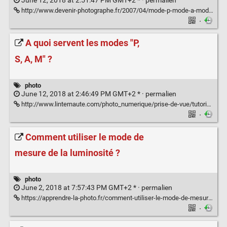
June 12, 2018 at 2:51:47 PM GMT+2 * ·
permalien
http://www.devenir-photographe.fr/2007/04/mode-p-mode-a-mode-s-mode-m-debrayer-son-appareil-photo/
·
A quoi servent les modes "P,
S, A, M" ?
photo
June 12, 2018 at 2:46:49 PM GMT+2 * ·
permalien
http://www.linternaute.com/photo_numerique/prise-de-vue/tutoriel-pratique/10-reponses-a-des-questions-de-prise-de-vue-recurrentes/a-quoi-servent-les-modes-p-s-a-m.shtml
·
Comment utiliser le mode de
mesure de la luminosité ?
photo
June 2, 2018 at 7:57:43 PM GMT+2 * ·
permalien
https://apprendre-la-photo.fr/comment-utiliser-le-mode-de-mesure-de-la-luminosite/
·