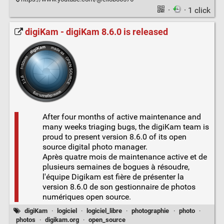
·
· 1 click
digiKam - digiKam 8.6.0 is released
After four months of active maintenance and
many weeks triaging bugs, the digiKam team is
proud to present version 8.6.0 of its open
source digital photo manager.
Après quatre mois de maintenance active et de
plusieurs semaines de bogues à résoudre,
l'équipe Digikam est fière de présenter la
version 8.6.0 de son gestionnaire de photos
numériques open source.
digiKam
·
logiciel
·
logiciel_libre
·
photographie
·
photo
·
photos
·
digikam.org
·
open_source