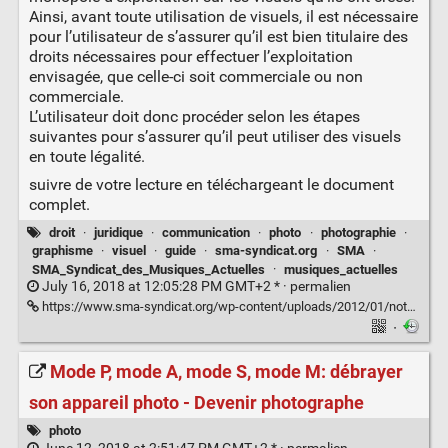
Ainsi, avant toute utilisation de visuels, il est nécessaire
pour l’utilisateur de s’assurer qu’il est bien titulaire des
droits nécessaires pour effectuer l’exploitation
envisagée, que celle-ci soit commerciale ou non
commerciale.
L’utilisateur doit donc procéder selon les étapes
suivantes pour s’assurer qu’il peut utiliser des visuels
en toute légalité.
suivre de votre lecture en téléchargeant le document
complet.
droit
·
juridique
·
communication
·
photo
·
photographie
·
graphisme
·
visuel
·
guide
·
sma-syndicat.org
·
SMA
·
SMA_Syndicat_des_Musiques_Actuelles
·
musiques_actuelles
July 16, 2018 at 12:05:28 PM GMT+2 * ·
permalien
https://www.sma-syndicat.org/wp-content/uploads/2012/01/note-relative-%C3%A0-lutilisation-de-visuels-dans-des-outils-de-communication.pdf
·
Mode P, mode A, mode S, mode M: débrayer
son appareil photo - Devenir photographe
photo