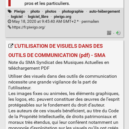
pros et les particuliers.
Piwigo
·
photo
·
photos
·
photographie
·
auto-hébergement
·
logiciel
·
logiciel_libre
·
piwigo.org
May 18, 2020 at 9:45:40 AM GMT+2 * ·
permalien
https://fr.piwigo.org/
·
L’UTILISATION DE VISUELS DANS DES
OUTILS DE COMMUNICATION (pdf) - SMA
Note du SMA Syndicat des Musiques Actuelles en
téléchargement PDF
Utiliser des visuels dans des outils de communication
nécessite une grande vigilance de la part de
l’utilisateur.
Les images fixes ou animées, les éléments graphiques,
les logos, etc. peuvent constituer des œuvres de l’esprit
protégeables sur le fondement du droit d’auteur.
Les auteurs de ces visuels bénéficient, au titre du Code
de la Propriété Intellectuelle, de droits patrimoniaux et
moraux très étendus, qui leur confèrent notamment un
monopole d’exploitation sur les visuels qu’ils ont créés.