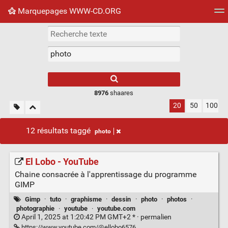
Marquepages WWW-CD.ORG
Nuage de tags
Mur d'images
Quotidien
Flux RS
8976
shaares
20
50
100
12 résultats taggé
photo
El Lobo - YouTube
Chaine consacrée à l'apprentissage du programme
GIMP
Gimp
·
tuto
·
graphisme
·
dessin
·
photo
·
photos
·
photographie
·
youtube
·
youtube.com
April 1, 2025 at 1:20:42 PM GMT+2 * ·
permalien
https://www.youtube.com/@ellobo6576