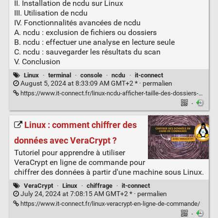
II. Installation de ncdu sur Linux
III. Utilisation de ncdu
IV. Fonctionnalités avancées de ncdu
A. ncdu : exclusion de fichiers ou dossiers
B. ncdu : effectuer une analyse en lecture seule
C. ncdu : sauvegarder les résultats du scan
V. Conclusion
Linux
·
terminal
·
console
·
ncdu
·
it-connect
August 5, 2024 at 8:33:09 AM GMT+2 * ·
permalien
https://www.it-connect.fr/linux-ncdu-afficher-taille-des-dossiers-en-console/
·
Linux : comment chiffrer des
données avec VeraCrypt ?
Tutoriel pour apprendre à utiliser
VeraCrypt en ligne de commande pour
chiffrer des données à partir d'une machine sous Linux.
VeraCrypt
·
Linux
·
chiffrage
·
it-connect
July 24, 2024 at 7:08:15 AM GMT+2 * ·
permalien
https://www.it-connect.fr/linux-veracrypt-en-ligne-de-commande/
·