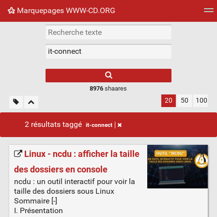
Marquepages WWW-CD.ORG
Nuage de tags
Mur d'images
Quotidien
Flux RS
8976
shaares
20
50
100
2 résultats taggé
it-connect
Linux - ncdu : afficher la taille
des dossiers en console
ncdu : un outil interactif pour voir la
taille des dossiers sous Linux
Sommaire [-]
I. Présentation