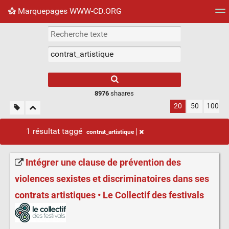
Marquepages WWW-CD.ORG
Nuage de tags
Mur d'images
Quotidien
Flux RS
8976
shaares
20
50
100
1 résultat taggé
contrat_artistique
Intégrer une clause de prévention des
violences sexistes et discriminatoires dans ses
contrats artistiques • Le Collectif des festivals