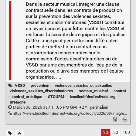
Dans le secteur musical, intégrer une clause
contractuelle dans les contrats de production
sur la prévention des violences sexistes,
sexuelles et discriminatoires (VSSD) constitue
un levier concret pour lutter contre les VSSD et
renforcer la sécurité des équipes et des publics.
Cette clause peut permettre aux différentes
parties de mettre fin au contrat en cas
d’informations concordantes sur la
commission d’actes discriminatoires ou de
VSSD par un·e des membres de l’équipe de la
production ou d’un·e des membres de l’équipe
organisatrice. ....
VSSD
·
prévention
·
violences_sexistes_et_sexuelles
·
violences_sexistes_discriminatoires
·
secteur_musical
·
contrat
·
contrat_artistique
·
STOURM
·
lecollectifdesfestivals.org
·
Bretagne
March 30, 2026 at 7:11:05 PM GMT+2 * ·
permalien
https://www.lecollectifdesfestivals.org/collectif/2026/03/integrer-une-clause-de-prevention-des-violences-sexistes-et-discriminatoires-dans-ses-contrats-artistiques/
·
20
50
100