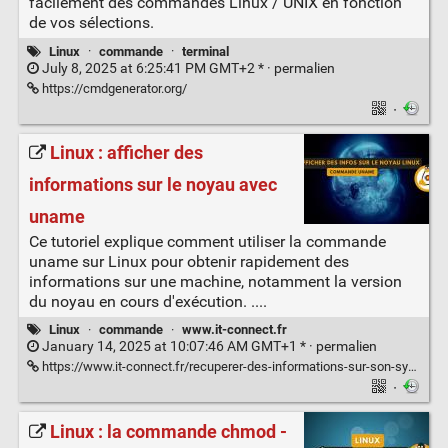
facilement des commandes Linux / UNIX en fonction
de vos sélections.
Linux
·
commande
·
terminal
July 8, 2025 at 6:25:41 PM GMT+2 * ·
permalien
https://cmdgenerator.org/
·
Linux : afficher des
informations sur le noyau avec
uname
Ce tutoriel explique comment utiliser la commande
uname sur Linux pour obtenir rapidement des
informations sur une machine, notamment la version
du noyau en cours d'exécution. ....
Linux
·
commande
·
www.it-connect.fr
January 14, 2025 at 10:07:46 AM GMT+1 * ·
permalien
https://www.it-connect.fr/recuperer-des-informations-sur-son-systeme-linux-avec-uname/
·
Linux : la commande chmod -