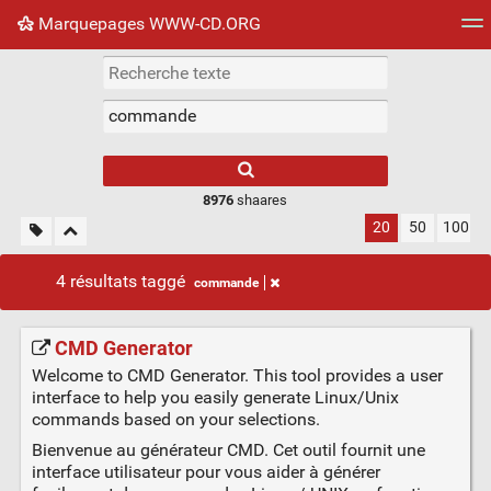
Marquepages WWW-CD.ORG
Nuage de tags
Mur d'images
Quotidien
Flux RS
8976
shaares
20
50
100
4 résultats taggé
commande
CMD Generator
Welcome to CMD Generator. This tool provides a user
interface to help you easily generate Linux/Unix
commands based on your selections.
Bienvenue au générateur CMD. Cet outil fournit une
interface utilisateur pour vous aider à générer