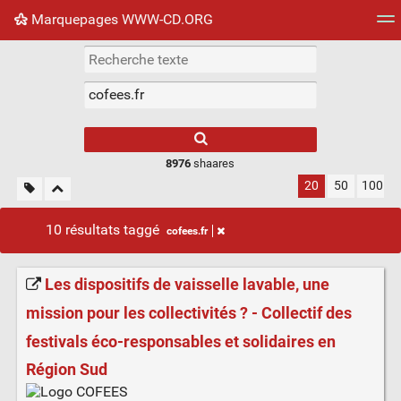
Marquepages WWW-CD.ORG
Nuage de tags
Mur d'images
Quotidien
Flux RS
8976
shaares
20
50
100
10 résultats taggé
cofees.fr
Les dispositifs de vaisselle lavable, une
mission pour les collectivités ? - Collectif des
festivals éco-responsables et solidaires en
Région Sud