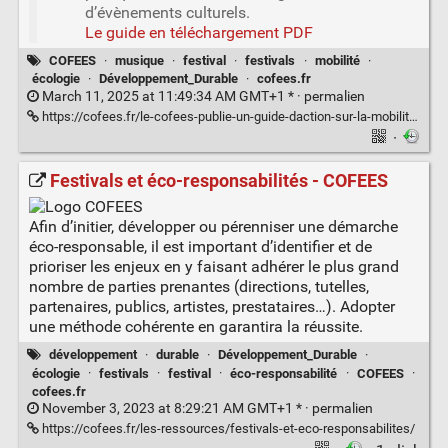
d’évènements culturels.
Le guide en téléchargement PDF
COFEES
·
musique
·
festival
·
festivals
·
mobilité
·
écologie
·
Développement_Durable
·
cofees.fr
March 11, 2025 at 11:49:34 AM GMT+1 * ·
permalien
https://cofees.fr/le-cofees-publie-un-guide-daction-sur-la-mobilite-durable-des-festivaliers/
·
Festivals et éco-responsabilités - COFEES
Afin d’initier, développer ou pérenniser une démarche
éco-responsable, il est important d’identifier et de
prioriser les enjeux en y faisant adhérer le plus grand
nombre de parties prenantes (directions, tutelles,
partenaires, publics, artistes, prestataires…). Adopter
une méthode cohérente en garantira la réussite.
développement
·
durable
·
Développement_Durable
·
écologie
·
festivals
·
festival
·
éco-responsabilité
·
COFEES
·
cofees.fr
November 3, 2023 at 8:29:21 AM GMT+1 * ·
permalien
https://cofees.fr/les-ressources/festivals-et-eco-responsabilites/