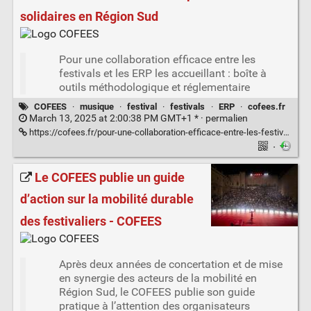
solidaires en Région Sud
Pour une collaboration efficace entre les
festivals et les ERP les accueillant : boîte à
outils méthodologique et réglementaire
COFEES
·
musique
·
festival
·
festivals
·
ERP
·
cofees.fr
March 13, 2025 at 2:00:38 PM GMT+1 * ·
permalien
https://cofees.fr/pour-une-collaboration-efficace-entre-les-festivals-et-les-erp-les-accueillant-boite-a-outils-methodologique-et-reglementaire/
·
Le COFEES publie un guide
d’action sur la mobilité durable
des festivaliers - COFEES
Après deux années de concertation et de mise
en synergie des acteurs de la mobilité en
Région Sud, le COFEES publie son guide
pratique à l’attention des organisateurs