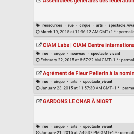
Assemblées générales des fédération
ressources
·
rue
·
cirque
·
arts
·
spectacle_viva
March 19, 2015 at 11:36:12 AM GMT+1 * ·
permali
CIAM Labs | CIAM Centre internation
rue
·
cirque
·
nouveau
·
spectacle_vivant
February 22, 2015 at 8:57:22 AM GMT+1 * ·
permal
Agrément de Fleur Pellerin à la nomina
rue
·
cirque
·
arts
·
spectacle_vivant
January 23, 2015 at 11:57:30 AM GMT+1 * ·
perma
GARDONS LE CNAR À NIORT
rue
·
cirque
·
arts
·
spectacle_vivant
January 21, 2015 at 7:49:37 PM GMT+1 * ·
permal