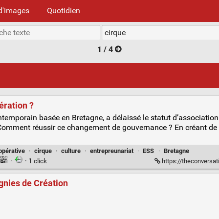
d'images
Quotidien
1 / 4
ération ?
temporain basée en Bretagne, a délaissé le statut d’association 
). Comment réussir ce changement de gouvernance ? En créant de
opérative
·
cirque
·
culture
·
entrepreunariat
·
ESS
·
Bretagne
·
· 1 click
https://theconversati
gnies de Création