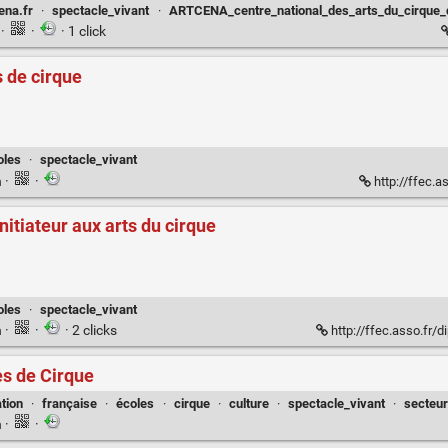
ena.fr
·
spectacle_vivant
·
ARTCENA_centre_national_des_arts_du_cirque_d
n
·
·
· 1 click
 de cirque
oles
·
spectacle_vivant
n
·
·
http://ffec.a
nitiateur aux arts du cirque
oles
·
spectacle_vivant
n
·
·
· 2 clicks
http://ffec.asso.fr/d
es de Cirque
tion
·
française
·
écoles
·
cirque
·
culture
·
spectacle_vivant
·
secteur
n
·
·