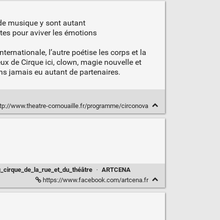
 de musique y sont autant
ltes pour aviver les émotions
ernationale, l’autre poétise les corps et la
x de Cirque ici, clown, magie nouvelle et
ns jamais eu autant de partenaires.
tp://www.theatre-cornouaille.fr/programme/circonova
cirque_de_la_rue_et_du_théâtre
·
ARTCENA
https://www.facebook.com/artcena.fr