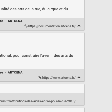
lité des arts de la rue, du cirque et du
re
·
ARTCENA
https://documentation.artcena.fr/
ional, pour construire l’avenir des arts du
re
·
ARTCENA
https://www.artcena.fr/
urs.fr/attributions-des-aides-ecrire-pour-la-rue-2015/