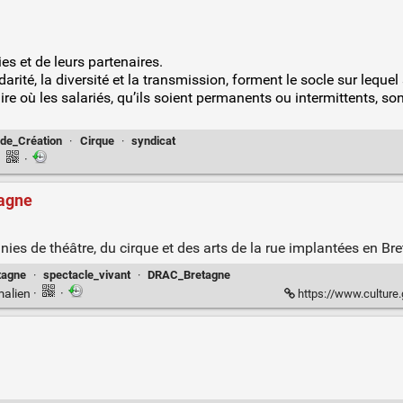
es et de leurs partenaires.
idarité, la diversité et la transmission, forment le socle sur leque
re où les salariés, qu’ils soient permanents ou intermittents, so
de_Création
·
Cirque
·
syndicat
·
·
tagne
ies de théâtre, du cirque et des arts de la rue implantées en Br
tagne
·
spectacle_vivant
·
DRAC_Bretagne
malien
·
·
https://www.culture.gouv.