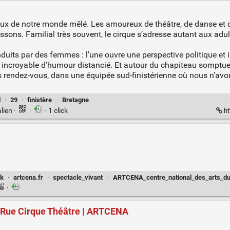
njeux de notre monde mêlé. Les amoureux de théâtre, de danse et
ssons. Familial très souvent, le cirque s’adresse autant aux adu
uits par des femmes : l’une ouvre une perspective politique et int
 incroyable d’humour distancié. Et autour du chapiteau somptueu
 rendez-vous, dans une équipée sud-finistérienne où nous n’avo
l
·
29
·
finistère
·
Bretagne
lien
·
·
· 1 click
ht
ok
·
artcena.fr
·
spectacle_vivant
·
ARTCENA_centre_national_des_arts_du_
·
 Rue Cirque Théâtre | ARTCENA