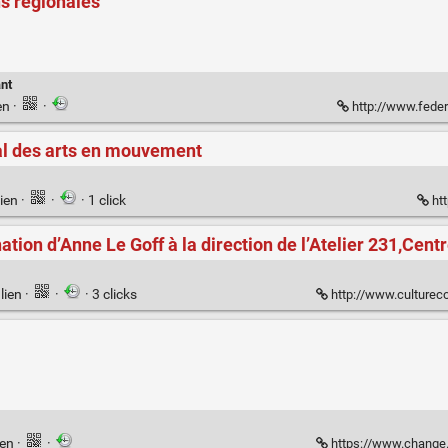
s régionales
nt
en
·
·
http://www.feder
al des arts en mouvement
ien
·
·
· 1 click
htt
tion d’Anne Le Goff à la direction de l’Atelier 231,Cent
lien
·
·
· 3 clicks
http://www.culturecommunication.gouv.fr/Presse/Commun
ien
·
·
https://www.change.o