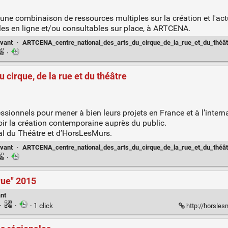
e combinaison de ressources multiples sur la création et l'actua
les en ligne et/ou consultables sur place, à ARTCENA.
ivant
·
ARTCENA_centre_national_des_arts_du_cirque_de_la_rue_et_du_théât
·
 cirque, de la rue et du théâtre
onnels pour mener à bien leurs projets en France et à l’internat
voir la création contemporaine auprès du public.
nal du Théâtre et d’HorsLesMurs.
ivant
·
ARTCENA_centre_national_des_arts_du_cirque_de_la_rue_et_du_théât
·
 rue" 2015
nt
·
·
· 1 click
http://horslesm