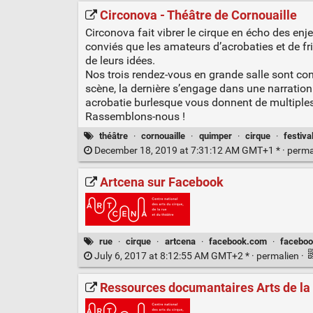
Circonova - Théâtre de Cornouaille
Circonova fait vibrer le cirque en écho des e
conviés que les amateurs d’acrobaties et de fri
de leurs idées.
Nos trois rendez-vous en grande salle sont cond
scène, la dernière s’engage dans une narration
acrobatie burlesque vous donnent de multiples
Rassemblons-nous !
théâtre
·
cornouaille
·
quimper
·
cirque
·
festiva
December 18, 2019 at 7:31:12 AM GMT+1 * ·
perma
Artcena sur Facebook
rue
·
cirque
·
artcena
·
facebook.com
·
facebo
July 6, 2017 at 8:12:55 AM GMT+2 * ·
permalien
·
Ressources documantaires Arts de la