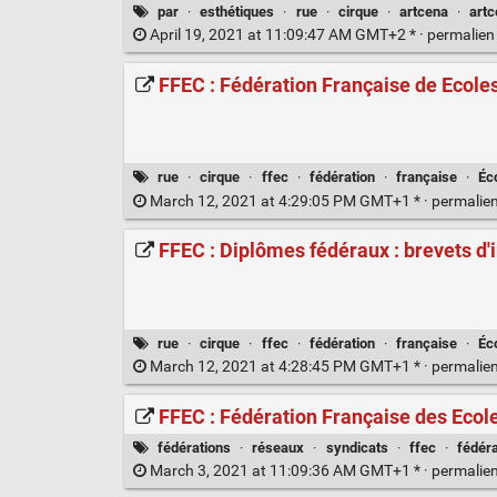
par
·
esthétiques
·
rue
·
cirque
·
artcena
·
artc
April 19, 2021 at 11:09:47 AM GMT+2 * ·
permalie
FFEC : Fédération Française de Ecoles
rue
·
cirque
·
ffec
·
fédération
·
française
·
Éc
March 12, 2021 at 4:29:05 PM GMT+1 * ·
permalie
FFEC : Diplômes fédéraux : brevets d'i
rue
·
cirque
·
ffec
·
fédération
·
française
·
Éc
March 12, 2021 at 4:28:45 PM GMT+1 * ·
permalie
FFEC : Fédération Française des Ecol
fédérations
·
réseaux
·
syndicats
·
ffec
·
fédéra
March 3, 2021 at 11:09:36 AM GMT+1 * ·
permalie