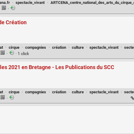
ena.fr
·
spectacle_vivant
·
ARTCENA_centre_national_des_arts_du_cirque_d
·
·
de Création
at
·
cirque
·
compagnies
·
création
·
culture
·
spectacle_vivant
·
secte
·
· 1 click
les 2021 en Bretagne - Les Publications du SCC
at
·
cirque
·
compagnies
·
création
·
culture
·
spectacle_vivant
·
secte
·