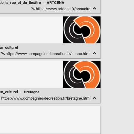
e_la_rue_et_du_théâtre
·
ARTCENA
https://www.artcena.fr/annuaire
ur_culturel
https://www.compagniesdecreation.fr/le-scc.html
ur_culturel
·
Bretagne
https://www.compagniesdecreation.fr/bretagne.html