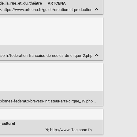
e_la_rue_et_du_théâtre
·
ARTCENA
https://www.artcena.fr/guide/creation-et-production
sso.fr/federation-francaise-de-ecoles-de-cirque_2.php
iplomes-federaux-brevets-initiateur-arts-cirque_19.php
_culturel
http://www.ffec.asso.fr/