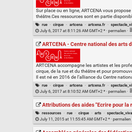
Sur place ou en ligne, ARTCENA vous propose un
théâtre.Ces ressources sont en partie disponib
rue
·
cirque
·
artcena
·
artcena.fr
·
spectacle_v
July 6, 2017 at 8:11:26 AM GMT+2 * ·
permalien
·
ARTCENA - Centre national des arts du
ARTCENA accompagne les artistes et les professi
cirque, de la rue et du théâtre et pour promou
Il est né en 2016 de l’alliance du Centre natio
rue
·
cirque
·
artcena
·
artcena.fr
·
spectacle_v
July 6, 2017 at 8:10:52 AM GMT+2 * ·
permalien
·
Attributions des aides "Ecrire pour la
ressources
·
rue
·
cirque
·
arts
·
spectacle_viva
July 11, 2015 at 11:55:45 AM GMT+2 * ·
permalien