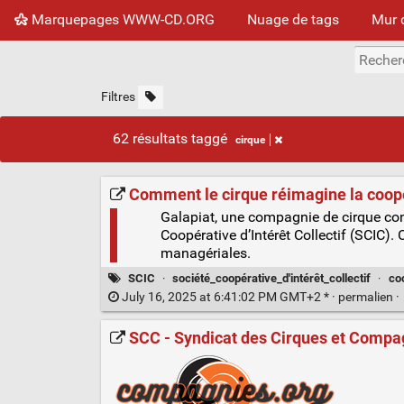
Marquepages WWW-CD.ORG
Nuage de tags
Mur 
Filtres
62 résultats taggé
cirque
Comment le cirque réimagine la coop
Galapiat, une compagnie de cirque con
Coopérative d’Intérêt Collectif (SCIC
managériales.
SCIC
·
société_coopérative_d'intérêt_collectif
·
co
July 16, 2025 at 6:41:02 PM GMT+2 * ·
permalien
·
SCC - Syndicat des Cirques et Compa