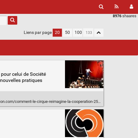
8976
shaares
Liens par page
20
50
100
pour celui de Société
 nouvelles pratiques
on.com/comment-le-cirque-reimagine-la-cooperation-258421