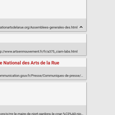
ationartsdelarue.org/Assemblees-generales-des.html
p://www.artsenmouvement.fr/fr/a375_ciam-labs.html
re National des Arts de la Rue
iques-de-presse/Agrement-de-Fleur-Pellerin-a-la-nomination-d-Anne-Le-Goff-a-la-direction-de-l-Atelier-231-Centre-National-des-Arts-de-la-Rue
rg/p/mr-le-maire-de-niort-gardons-le-cnar-%C3%A0-niort