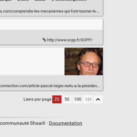
/comprendre-les-mecanismes-qui-font-tourner-le-monde-de-la-musique/
http://www.scpp.fr/SCPP/
n.com/article-pascal-negre-reelu-a-la-presidence-de-la-scpp-118760013.html
Liens par page
20
50
100
a communauté Shaarli ·
Documentation