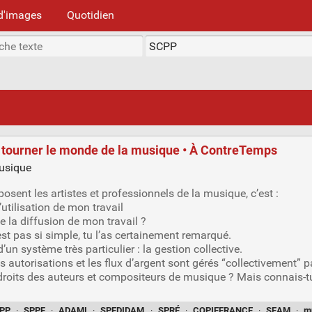
d'images
Quotidien
tourner le monde de la musique • À ContreTemps
osent les artistes et professionnels de la musique, c’est :
’utilisation de mon travail
e la diffusion de mon travail ?
st pas si simple, tu l’as certainement remarqué.
’un système très particulier : la gestion collective.
les autorisations et les flux d’argent sont gérés “collectivement
droits des auteurs et compositeurs de musique ? Mais connais-tu
PP
·
SPPF
·
ADAMI
·
SPEDIDAM
·
SPRÉ
·
COPIEFRANCE
·
SEAM
·
m