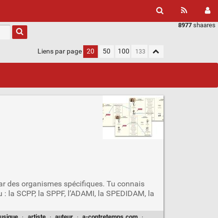
8977
shaares
Liens par page
20
50
100
” par des organismes spécifiques. Tu connais
 : la SCPP, la SPPF, l’ADAMI, la SPEDIDAM, la
usique
·
artiste
·
auteur
·
a-contretemps.com
·