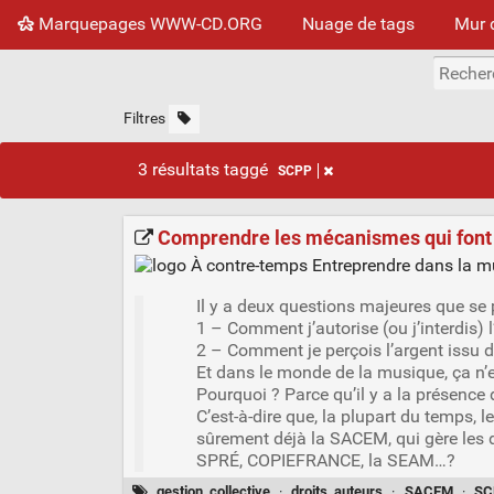
Marquepages WWW-CD.ORG
Nuage de tags
Mur 
Filtres
3 résultats taggé
SCPP
Comprendre les mécanismes qui font 
Il y a deux questions majeures que se p
1 – Comment j’autorise (ou j’interdis) l
2 – Comment je perçois l’argent issu d
Et dans le monde de la musique, ça n’e
Pourquoi ? Parce qu’il y a la présence d
C’est-à-dire que, la plupart du temps, 
sûrement déjà la SACEM, qui gère les 
SPRÉ, COPIEFRANCE, la SEAM…?
gestion_collective
·
droits_auteurs
·
SACEM
·
SC