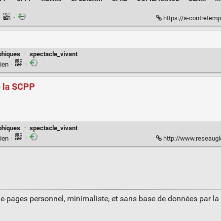
·
·
https://a-contretemps.com
phiques
·
spectacle_vivant
ien
·
·
e la SCPP
phiques
·
spectacle_vivant
ien
·
·
http://www.reseauglconnectio
ue-pages personnel, minimaliste, et sans base de données par l