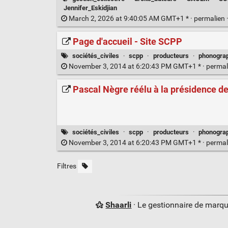
Jennifer_Eskidjian
March 2, 2026 at 9:40:05 AM GMT+1 * ·
permalien
Page d'accueil - Site SCPP
sociétés_civiles
·
scpp
·
producteurs
·
phonogra
November 3, 2014 at 6:20:43 PM GMT+1 * ·
permal
Pascal Nègre réélu à la présidence d
sociétés_civiles
·
scpp
·
producteurs
·
phonogra
November 3, 2014 at 6:20:43 PM GMT+1 * ·
permal
Filtres
Shaarli
· Le gestionnaire de marq