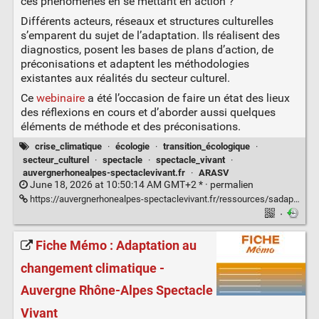
ces phénomènes en se mettant en action ?
Différents acteurs, réseaux et structures culturelles
s’emparent du sujet de l’adaptation. Ils réalisent des
diagnostics, posent les bases de plans d’action, de
préconisations et adaptent les méthodologies
existantes aux réalités du secteur culturel.
Ce
webinaire
a été l’occasion de faire un état des lieux
des réflexions en cours et d’aborder aussi quelques
éléments de méthode et des préconisations.
crise_climatique
·
écologie
·
transition_écologique
·
secteur_culturel
·
spectacle
·
spectacle_vivant
·
auvergnerhonealpes-spectaclevivant.fr
·
ARASV
June 18, 2026 at 10:50:14 AM GMT+2 * ·
permalien
https://auvergnerhonealpes-spectaclevivant.fr/ressources/sadapter-aux-risques-climatiques-comment-se-mettre-en-action/
·
Fiche Mémo : Adaptation au
changement climatique -
Auvergne Rhône-Alpes Spectacle
Vivant