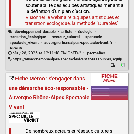
soutenabilité des équipes artistiques menant à
la définition d’un plan d’action.
Visionner le webinaire :Équipes artistiques et
transition écologique, la méthode "Durables"
développement_durable
·
artiste
·
écologie
·
transition_écologique
·
secteur_culturel
·
spectacle
·
spectacle_vivant
·
auvergnerhonealpes-spectaclevivant.fr
·
ARASV
May 28, 2026 at 12:11:48 PM GMT+2 * ·
permalien
https://auvergnerhonealpes-spectaclevivant.fr/ressources/equipes-artistiques-et-transition-ecologique-la-methode-durables/
·
Fiche Mémo : s'engager dans
une démarche éco-responsable -
Auvergne Rhône-Alpes Spectacle
Vivant
De nombreux acteurs et réseaux culturels