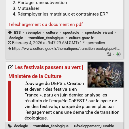
Partager une subvention
Mutualiser
Réemployer les matériaux et contraintes ERP
Téléchargement du document en pdf
ESS
·
réemploi
·
culture
·
spectacle
·
spectacle_vivant
·
écologie
·
transition_écologique
·
culture.gouv.fr
February 4, 2026 at 9:47:29 AM GMT+1 * ·
permalien
https://www.culture.gouv.fr/thematiques/transition-ecologique/fiches-juridiques-facilitant-l-inscription-des-activites-culturelles-dans-l-economie-circulaire
·
Les festivals passent au vert |
Ministère de la Culture
L'ouvrage du DEPS « Création
et devenir des festivals en
France », paru en juin dernier, analyse les
résultats de l’enquête CoFEST ! sur le cycle de
vie des festivals, marqué de plus en plus par
l’engagement dans une démarche de transition
écologique.
écologie
·
transition_écologique
·
Développement_Durable
·