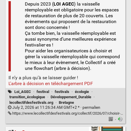
Depuis 2023 (
LOI AGEC
) la vaisselle
réemployable est obligatoire pour les espaces
de restauration de plus de 20 couverts. Les
évènements qui proposent de la restauration
sont donc concernés !
Ça tombe bien, la vaisselle réemployable est
aussi synonyme d’une meilleures expérience
festivalier·es !
Pour aider les organisateurices à choisir et
gérer la vaisselle réemployable qui correspond
le mieux à leur évènement, le Collectif a créé
une flowchart (arbre à décision).
Il n’y a plus qu’à se laisser guider !
L'arbre à décision en téléchargement PDF
Loi_AGEC
·
festival
·
festivals
·
écologie
·
transition_écologique
·
Développement_Durable
·
lecollectifdesfestivals.org
·
Bretagne
July 2, 2026 at 11:26:34 AM GMT+2 * ·
permalien
https://www.lecollectifdesfestivals.org/collectif/2026/07/choisir-et-gerer-la-vaisselle-reemployable-de-son-evenement/
·