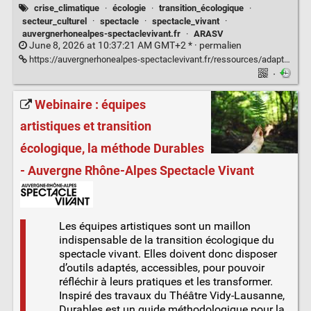
crise_climatique
·
écologie
·
transition_écologique
·
secteur_culturel
·
spectacle
·
spectacle_vivant
·
auvergnerhonealpes-spectaclevivant.fr
·
ARASV
June 8, 2026 at 10:37:21 AM GMT+2 * ·
permalien
https://auvergnerhonealpes-spectaclevivant.fr/ressources/adaptation-au-changement-climatique/
·
Webinaire : équipes
artistiques et transition
écologique, la méthode Durables
- Auvergne Rhône-Alpes Spectacle Vivant
Les équipes artistiques sont un maillon
indispensable de la transition écologique du
spectacle vivant. Elles doivent donc disposer
d’outils adaptés, accessibles, pour pouvoir
réfléchir à leurs pratiques et les transformer.
Inspiré des travaux du Théâtre Vidy-Lausanne,
Durables est un guide méthodologique pour la