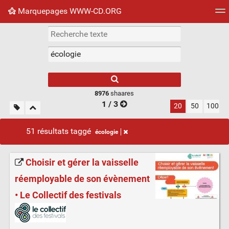
Marquepages WWW-CD.ORG
Nuage de tags
Mur d'images
Quotidien
Flux RS
8976
shaares
1 / 3
20
50
100
51 résultats taggé
écologie
Choisir et gérer la vaisselle
réemployable de son évènement
• Le Collectif des festivals