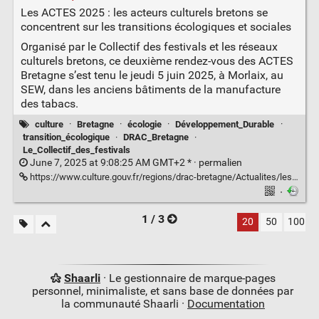
Les ACTES 2025 : les acteurs culturels bretons se
concentrent sur les transitions écologiques et sociales
Organisé par le Collectif des festivals et les réseaux
culturels bretons, ce deuxième rendez-vous des ACTES
Bretagne s’est tenu le jeudi 5 juin 2025, à Morlaix, au
SEW, dans les anciens bâtiments de la manufacture
des tabacs.
culture
·
Bretagne
·
écologie
·
Développement_Durable
·
transition_écologique
·
DRAC_Bretagne
·
Le_Collectif_des_festivals
June 7, 2025 at 9:08:25 AM GMT+2 * ·
permalien
https://www.culture.gouv.fr/regions/drac-bretagne/Actualites/les-actes-2025-les-acteurs-culturels-bretons-se-concentrent-sur-les-transitions-ecologiques-et-sociales
·
1 / 3
20
50
100
Shaarli
· Le gestionnaire de marque-pages
personnel, minimaliste, et sans base de données par
la communauté Shaarli ·
Documentation