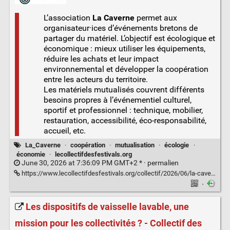
L’association
La Caverne
permet aux
organisateur·ices d’événements bretons de
partager du matériel. L’objectif est écologique et
économique : mieux utiliser les équipements,
réduire les achats et leur impact
environnemental et développer la coopération
entre les acteurs du territoire.
Les matériels mutualisés couvrent différents
besoins propres à l’événementiel culturel,
sportif et professionnel : technique, mobilier,
restauration, accessibilité, éco-responsabilité,
accueil, etc.
La_Caverne
·
coopération
·
mutualisation
·
écologie
·
économie
·
lecollectifdesfestivals.org
June 30, 2026 at 7:36:09 PM GMT+2 * ·
permalien
https://www.lecollectifdesfestivals.org/collectif/2026/06/la-caverne-mutualisation-de-materiels-pour-les-evenements-bretons/
·
Les dispositifs de vaisselle lavable, une
mission pour les collectivités ? - Collectif des