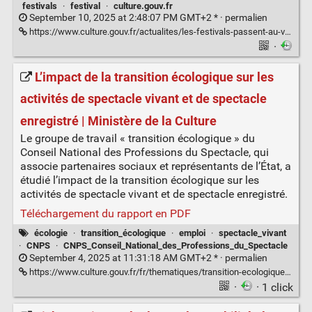
festivals
·
festival
·
culture.gouv.fr
September 10, 2025 at 2:48:07 PM GMT+2 * ·
permalien
https://www.culture.gouv.fr/actualites/les-festivals-passent-au-vert
·
L’impact de la transition écologique sur les
activités de spectacle vivant et de spectacle
enregistré | Ministère de la Culture
Le groupe de travail « transition écologique » du
Conseil National des Professions du Spectacle, qui
associe partenaires sociaux et représentants de l’État, a
étudié l’impact de la transition écologique sur les
activités de spectacle vivant et de spectacle enregistré.
Téléchargement du rapport en PDF
écologie
·
transition_écologique
·
emploi
·
spectacle_vivant
·
CNPS
·
CNPS_Conseil_National_des_Professions_du_Spectacle
September 4, 2025 at 11:31:18 AM GMT+2 * ·
permalien
https://www.culture.gouv.fr/fr/thematiques/transition-ecologique/l-impact-de-la-transition-ecologique-sur-les-activites-de-spectacle-vivant-et-de-spectacle-enregistre
·
· 1 click