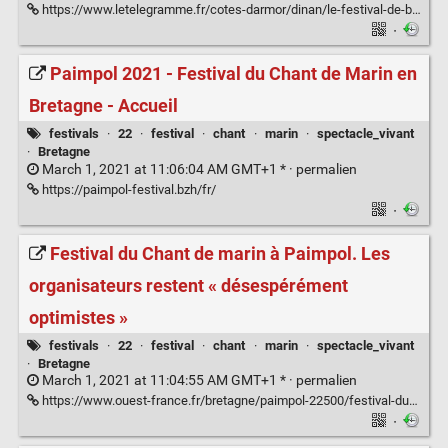
https://www.letelegramme.fr/cotes-darmor/dinan/le-festival-de-bobital-annule-son-edition-2021-23-04-2021-12739444.php
·
Paimpol 2021 - Festival du Chant de Marin en
Bretagne - Accueil
festivals
·
22
·
festival
·
chant
·
marin
·
spectacle_vivant
·
Bretagne
March 1, 2021 at 11:06:04 AM GMT+1 * ·
permalien
https://paimpol-festival.bzh/fr/
·
Festival du Chant de marin à Paimpol. Les
organisateurs restent « désespérément
optimistes »
festivals
·
22
·
festival
·
chant
·
marin
·
spectacle_vivant
·
Bretagne
March 1, 2021 at 11:04:55 AM GMT+1 * ·
permalien
https://www.ouest-france.fr/bretagne/paimpol-22500/festival-du-chant-de-marin-a-paimpol-les-organisateurs-restent-desesperement-optimistes-7171265
·