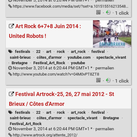
November 3, 2014 at 6:20:44 PM GMT+1 * ·
permalien
https://www.facebook.com/media/set/?set=a.10151551621354898.1073741827.159693509897&type=1
·
· 1 click
Art Rock 6+7+8 Juin 2014 :
United Robots !
festivals
·
22
·
art
·
rock
·
art_rock
·
festival
·
saint-brieuc
·
côtes_d'armor
·
youtube.com
·
spectacle_vivant
·
Bretagne
·
Festival_Art_Rock
·
youtube
November 3, 2014 at 6:20:44 PM GMT+1 * ·
permalien
http://www.youtube.com/watch?v=04M0vPT8ZT8
·
· 1 click
Festival Artrock-25, 26, 27 mai 2012 - St
Brieux / Côtes d'Armor
festivals
·
22
·
art
·
rock
·
art_rock
·
festival
·
saint-brieuc
·
côtes_d'armor
·
spectacle_vivant
·
Bretagne
·
Festival_Art_Rock
November 3, 2014 at 6:20:44 PM GMT+1 * ·
permalien
http://www.artrock.org/attente_2012/