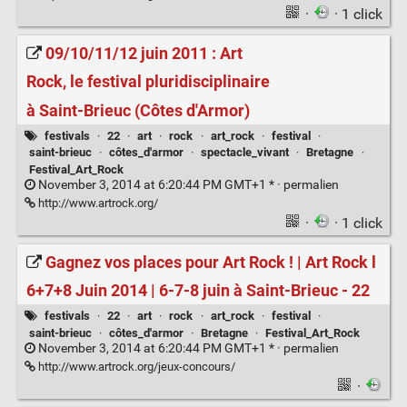
·
· 1 click
09/10/11/12 juin 2011 : Art
Rock, le festival pluridisciplinaire
à Saint-Brieuc (Côtes d'Armor)
festivals
·
22
·
art
·
rock
·
art_rock
·
festival
·
saint-brieuc
·
côtes_d'armor
·
spectacle_vivant
·
Bretagne
·
Festival_Art_Rock
November 3, 2014 at 6:20:44 PM GMT+1 * ·
permalien
http://www.artrock.org/
·
· 1 click
Gagnez vos places pour Art Rock ! | Art Rock l
6+7+8 Juin 2014 | 6-7-8 juin à Saint-Brieuc - 22
festivals
·
22
·
art
·
rock
·
art_rock
·
festival
·
saint-brieuc
·
côtes_d'armor
·
Bretagne
·
Festival_Art_Rock
November 3, 2014 at 6:20:44 PM GMT+1 * ·
permalien
http://www.artrock.org/jeux-concours/
·