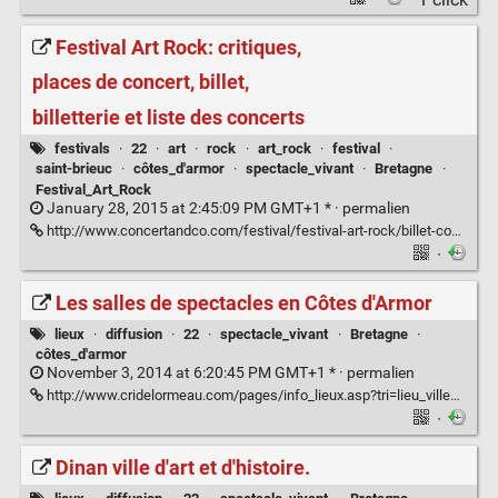
Festival Art Rock: critiques,
places de concert, billet,
billetterie et liste des concerts
festivals
·
22
·
art
·
rock
·
art_rock
·
festival
·
saint-brieuc
·
côtes_d'armor
·
spectacle_vivant
·
Bretagne
·
Festival_Art_Rock
January 28, 2015 at 2:45:09 PM GMT+1 * ·
permalien
http://www.concertandco.com/festival/festival-art-rock/billet-concert-20749.htm
·
Les salles de spectacles en Côtes d'Armor
lieux
·
diffusion
·
22
·
spectacle_vivant
·
Bretagne
·
côtes_d'armor
November 3, 2014 at 6:20:45 PM GMT+1 * ·
permalien
http://www.cridelormeau.com/pages/info_lieux.asp?tri=lieu_ville&region=22
·
Dinan ville d'art et d'histoire.