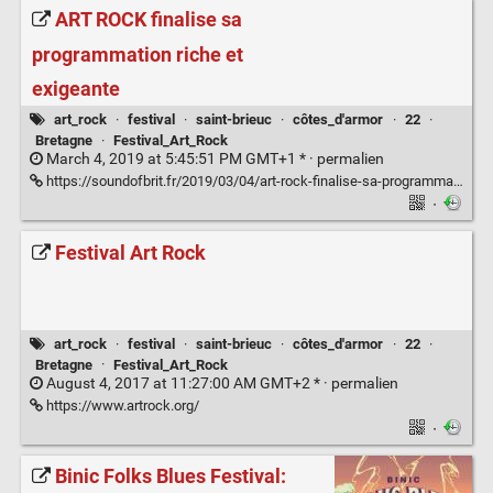
ART ROCK finalise sa
programmation riche et
exigeante
art_rock
·
festival
·
saint-brieuc
·
côtes_d'armor
·
22
·
Bretagne
·
Festival_Art_Rock
March 4, 2019 at 5:45:51 PM GMT+1 * ·
permalien
https://soundofbrit.fr/2019/03/04/art-rock-finalise-sa-programmation-riche-et-exigeante/
·
Festival Art Rock
art_rock
·
festival
·
saint-brieuc
·
côtes_d'armor
·
22
·
Bretagne
·
Festival_Art_Rock
August 4, 2017 at 11:27:00 AM GMT+2 * ·
permalien
https://www.artrock.org/
·
Binic Folks Blues Festival: