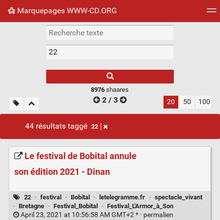
Marquepages WWW-CD.ORG
Nuage de tags
Mur d'images
Quotidien
Flux RS
8976
shaares
2 / 3
20
50
100
44 résultats taggé
22
Le festival de Bobital annule
son édition 2021 - Dinan
22
·
festival
·
Bobital
·
letelegramme.fr
·
spectacle_vivant
·
Bretagne
·
Festival_Bobital
·
Festival_L'Armor_à_Son
April 23, 2021 at 10:56:58 AM GMT+2 * ·
permalien