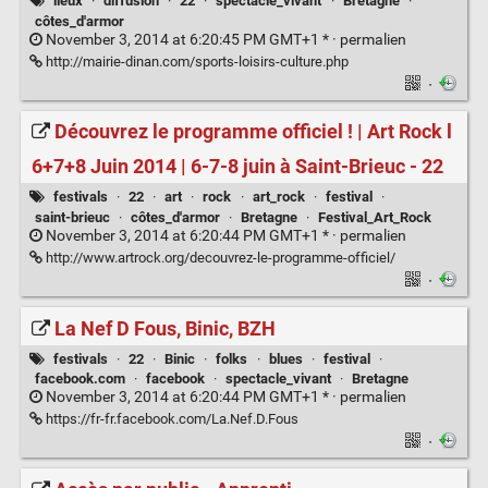
lieux
·
diffusion
·
22
·
spectacle_vivant
·
Bretagne
·
côtes_d'armor
November 3, 2014 at 6:20:45 PM GMT+1 * ·
permalien
http://mairie-dinan.com/sports-loisirs-culture.php
·
Découvrez le programme officiel ! | Art Rock l
6+7+8 Juin 2014 | 6-7-8 juin à Saint-Brieuc - 22
festivals
·
22
·
art
·
rock
·
art_rock
·
festival
·
saint-brieuc
·
côtes_d'armor
·
Bretagne
·
Festival_Art_Rock
November 3, 2014 at 6:20:44 PM GMT+1 * ·
permalien
http://www.artrock.org/decouvrez-le-programme-officiel/
·
La Nef D Fous, Binic, BZH
festivals
·
22
·
Binic
·
folks
·
blues
·
festival
·
facebook.com
·
facebook
·
spectacle_vivant
·
Bretagne
November 3, 2014 at 6:20:44 PM GMT+1 * ·
permalien
https://fr-fr.facebook.com/La.Nef.D.Fous
·