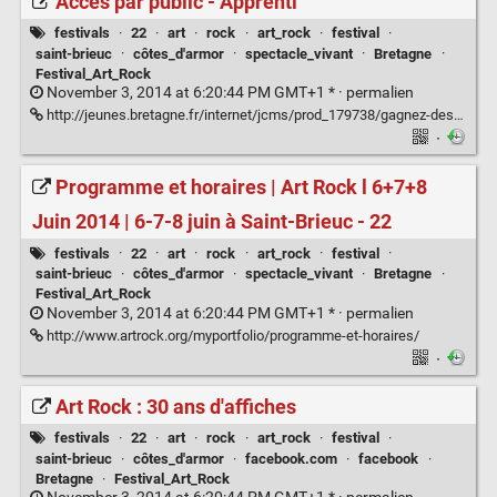
Accès par public - Apprenti
festivals
·
22
·
art
·
rock
·
art_rock
·
festival
·
saint-brieuc
·
côtes_d'armor
·
spectacle_vivant
·
Bretagne
·
Festival_Art_Rock
November 3, 2014 at 6:20:44 PM GMT+1 * ·
permalien
http://jeunes.bretagne.fr/internet/jcms/prod_179738/gagnez-des-places-pour-le-festival-art-rock
·
Programme et horaires | Art Rock l 6+7+8
Juin 2014 | 6-7-8 juin à Saint-Brieuc - 22
festivals
·
22
·
art
·
rock
·
art_rock
·
festival
·
saint-brieuc
·
côtes_d'armor
·
spectacle_vivant
·
Bretagne
·
Festival_Art_Rock
November 3, 2014 at 6:20:44 PM GMT+1 * ·
permalien
http://www.artrock.org/myportfolio/programme-et-horaires/
·
Art Rock : 30 ans d'affiches
festivals
·
22
·
art
·
rock
·
art_rock
·
festival
·
saint-brieuc
·
côtes_d'armor
·
facebook.com
·
facebook
·
Bretagne
·
Festival_Art_Rock