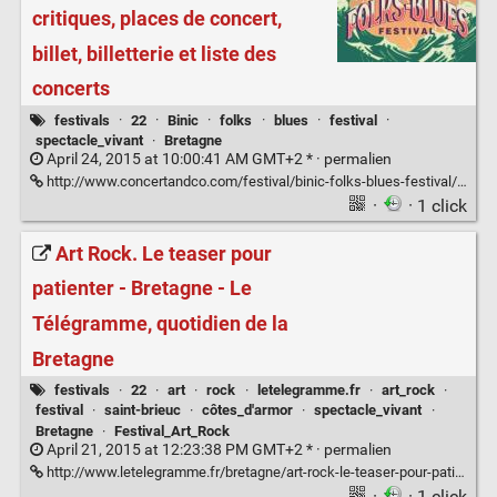
critiques, places de concert,
billet, billetterie et liste des
concerts
festivals
·
22
·
Binic
·
folks
·
blues
·
festival
·
spectacle_vivant
·
Bretagne
April 24, 2015 at 10:00:41 AM GMT+2 * ·
permalien
http://www.concertandco.com/festival/binic-folks-blues-festival/billet-concert-24725.htm
·
· 1 click
Art Rock. Le teaser pour
patienter - Bretagne - Le
Télégramme, quotidien de la
Bretagne
festivals
·
22
·
art
·
rock
·
letelegramme.fr
·
art_rock
·
festival
·
saint-brieuc
·
côtes_d'armor
·
spectacle_vivant
·
Bretagne
·
Festival_Art_Rock
April 21, 2015 at 12:23:38 PM GMT+2 * ·
permalien
http://www.letelegramme.fr/bretagne/art-rock-le-teaser-pour-patienter-20-04-2015-10602057.php
·
· 1 click