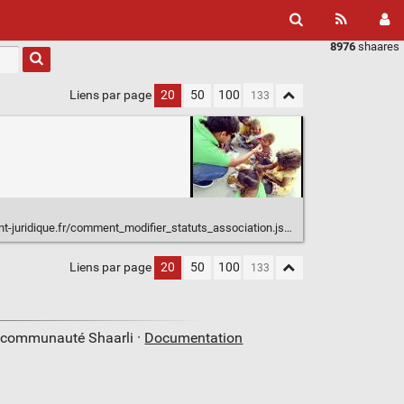
8976
shaares
Liens par page
20
50
100
t-juridique.fr/comment_modifier_statuts_association.jsp
Liens par page
20
50
100
a communauté Shaarli ·
Documentation