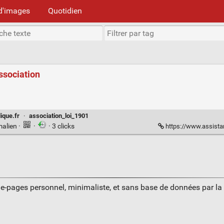
d'images
Quotidien
ssociation
dique.fr
·
association_loi_1901
malien
·
·
· 3 clicks
https://www.assistan
ue-pages personnel, minimaliste, et sans base de données par l