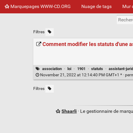
Marquepages WWW-CD.ORG
Nuage de tags
Mur 
Filtres
Comment modifier les statuts d'une a
association
·
loi
·
1901
·
statuts
·
assistant-juri
November 21, 2022 at 12:14:40 PM GMT+1 * ·
per
Filtres
Shaarli
· Le gestionnaire de marq