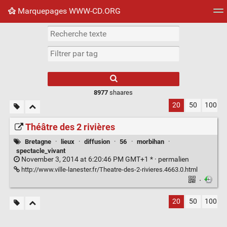
Marquepages WWW-CD.ORG
Nuage de tags
Mur d'images
Quotidien
Flux RS
8977
shaares
20
50
100
Théâtre des 2 rivières
Bretagne
·
lieux
·
diffusion
·
56
·
morbihan
·
spectacle_vivant
November 3, 2014 at 6:20:46 PM GMT+1 * ·
permalien
http://www.ville-lanester.fr/Theatre-des-2-rivieres.4663.0.html
·
20
50
100