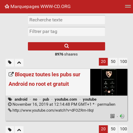
Marquepages WWW-CD.ORG
Nuage de tags
Mur d'images
Quotidien
Flux RS
8976
shaares
20
50
100
Bloquez toutes les pubs sur
Android no root et gratuit
android
·
no
·
pub
·
youtube.com
·
youtube
November 16, 2019 at 12:14:48 PM GMT+1 * ·
permalien
http://www.youtube.com/watch?v=dFOZRm-I8qI
·
20
50
100