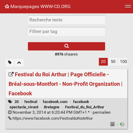
Marquepages WWW-CD.ORG
Nuage de tags
Mur d'images
Quotidien
Flux RS
8976
shaares
20
50
100
Festival du Roi Arthur | Page Officielle -
Bréal-sous-Montfort - Non-Profit Organization |
Facebook
35
·
festival
·
facebook.com
·
facebook
·
spectacle_vivant
·
Bretagne
·
Festival_du_Roi_Arthur
November 3, 2014 at 6:20:44 PM GMT+1 * ·
permalien
https://www.facebook.com/FestivalduRoiArthur
·