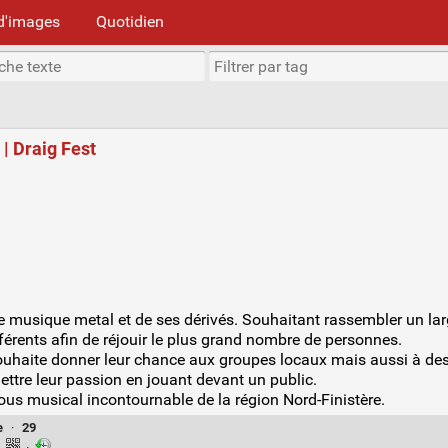
d'images
Quotidien
| Draig Fest
de musique metal et de ses dérivés. Souhaitant rassembler un la
érents afin de réjouir le plus grand nombre de personnes.
 souhaite donner leur chance aux groupes locaux mais aussi à des
ttre leur passion en jouant devant un public.
vous musical incontournable de la région Nord-Finistère.
e
·
29