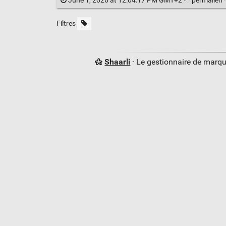
June 1, 2026 at 12:04:17 PM GMT+2 * ·
permalien
Filtres
Shaarli
· Le gestionnaire de marq