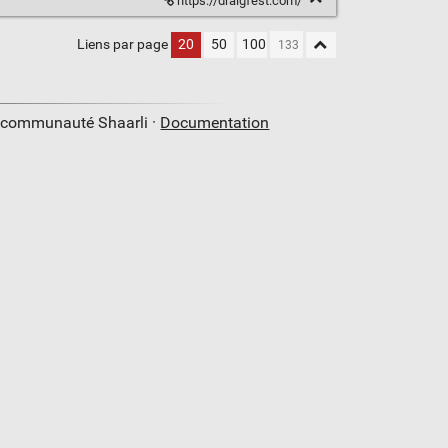
https://draigfest.com/
Liens par page
20
50
100
a communauté Shaarli ·
Documentation