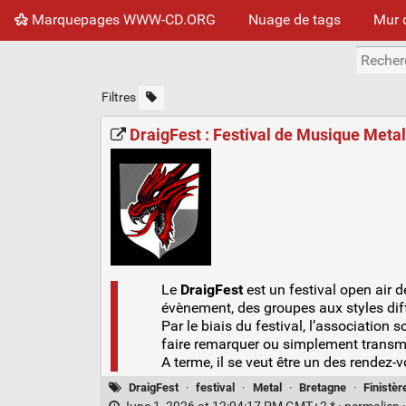
Marquepages WWW-CD.ORG
Nuage de tags
Mur 
Filtres
DraigFest : Festival de Musique Metal 
Le
DraigFest
est un festival open air 
évènement, des groupes aux styles diff
Par le biais du festival, l’association
faire remarquer ou simplement transme
A terme, il se veut être un des rendez-
DraigFest
·
festival
·
Metal
·
Bretagne
·
Finistèr