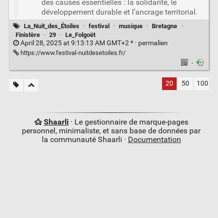
des causes essentielles : la solidarité, le
développement durable et l’ancrage territorial.
La_Nuit_des_Étoiles
·
festival
·
musique
·
Bretagne
·
Finistère
·
29
·
Le_Folgoët
April 28, 2025 at 9:13:13 AM GMT+2 * ·
permalien
https://www.festival-nuitdesetoiles.fr/
·
20
50
100
Shaarli
· Le gestionnaire de marque-pages
personnel, minimaliste, et sans base de données par
la communauté Shaarli ·
Documentation