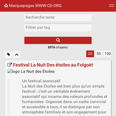
Marquepages WWW-CD.ORG
Nuage de tags
Mur d'images
Quotidien
Flux RS
8976
shaares
20
50
100
Festival La Nuit Des étoiles au Folgoët
Un festival associatif
La Nuit des Étoiles est bien plus qu’un simple
festival ; c’est un véritable événement
associatif qui incarne des valeurs profondes et
humanistes. Organisé dans un cadre convivial
et accessible à tous, il se distingue par son
atmosphère familiale et son engagement pour